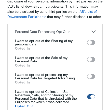
disclosure of your personal information by third parties on the
Και, επειδή κάθε ψαράς έχει και λίγο διαφορετική τεχνική
IAB’s list of downstream participants. This information may
στην πάλη με το ψάρι, η συνεργασία δύο ή περισσοτέρων
also be disclosed by us to third parties on the
IAB’s List of
Downstream Participants
that may further disclose it to other
ατόμων, δίνει πάντα ένα καλύτερο αποτέλεσμα. Αφήστε
third parties.
που ένα δεύτερο άτομο είναι απαραίτητο και για λόγους
ασφαλείας, τόσα μίλια θα κάνουμε στο ανοιχτό πέλαγος,
Personal Data Processing Opt Outs
μόνοι μας θα είμαστε όταν προκύψει κάποιο πρόβλημα;
I want to opt-out of the Sharing of my
personal data.
Και φυσικά, ο δεύτερος θα φωτογραφίσει και θα
Opted In
κινηματογραφήσει τις μάχες με τα ψάρια, που θα μείνουν
για πάντα καταγραμμένες ώστε να ανατρέχουμε σε
I want to opt-out of the Sale of my
Personal Data.
αυτές, όταν καταναλώσουμε τα θηράματα που
Opted In
συλλάβαμε.
I want to opt-out of processing my
Personal Data for Targeted Advertising.
Opted In
I want to opt-out of Collection, Use,
Retention, Sale, and/or Sharing of my
Personal Data that Is Unrelated with the
Purposes for which it was collected.
Opted Out