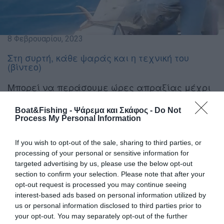
8 Φεβρουαρίου, 2023
Στη συρτή, κάθε ψαράς και η τεχνική του
(βίντεο)
Μπορεί να περάσουμε ώρες απραξίας μέχρι
να πάρουμε το πολυπόθητο «χτύπημα», αλλά
μέχρι να έρθει, καλό είναι να έχουμε κάποιον
Boat&Fishing - Ψάρεμα και Σκάφος -
Do Not
Process My Personal Information
για συζήτηση ώστε να περνά ο χρόνος πιο
εύκολα.
If you wish to opt-out of the sale, sharing to third parties, or
Και, όταν χτυπήσει το ψάρι, πάλι ο δεύτερος χρειάζεται
processing of your personal or sensitive information for
targeted advertising by us, please use the below opt-out
για να μοιραστεί το πάλεμα μαζί του και να μας
section to confirm your selection. Please note that after your
ξεκουράσει, για να οδηγεί το σκάφος, για να ανεβάσει το
opt-out request is processed you may continue seeing
ψάρι όταν έρθει η ώρα του στην κουβέρτα και τελικά, για
interest-based ads based on personal information utilized by
να μοιραστεί μαζί μας τη συγκίνηση και την πρώτη χαρά
us or personal information disclosed to third parties prior to
της σύλληψης.
your opt-out. You may separately opt-out of the further