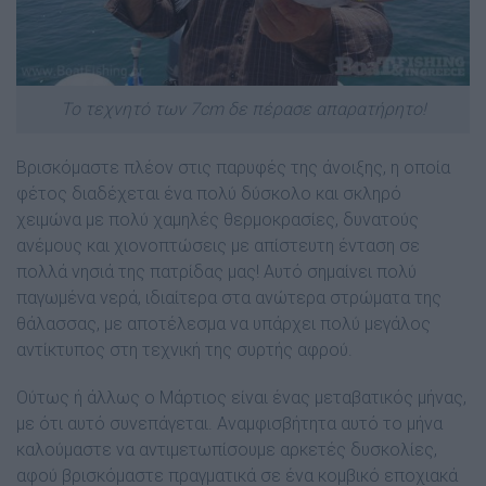
Το τεχνητό των 7cm δε πέρασε απαρατήρητο!
Βρισκόµαστε πλέον στις παρυφές της άνοιξης, η οποία
φέτος διαδέχεται ένα πολύ δύσκολο και σκληρό
χειµώνα µε πολύ χαµηλές θερµοκρασίες, δυνατούς
ανέµους και χιονοπτώσεις µε απίστευτη ένταση σε
πολλά νησιά της πατρίδας µας! Αυτό σηµαίνει πολύ
παγωµένα νερά, ιδιαίτερα στα ανώτερα στρώµατα της
θάλασσας, µε αποτέλεσµα να υπάρχει πολύ µεγάλος
αντίκτυπος στη τεχνική της συρτής αφρού.
Ούτως ή άλλως ο Μάρτιος είναι ένας µεταβατικός µήνας,
µε ότι αυτό συνεπάγεται. Αναµφισβήτητα αυτό το µήνα
καλούµαστε να αντιµετωπίσουµε αρκετές δυσκολίες,
αφού βρισκόµαστε πραγµατικά σε ένα κοµβικό εποχιακά