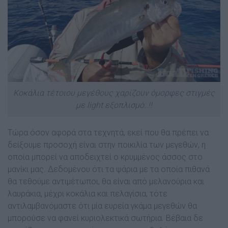
Κοκάλια τέτοιου μεγέθους χαρίζουν όμορφες στιγμές
με light εξοπλισμό..!!
Τώρα όσον αφορά στα τεχνητά, εκεί που θα πρέπει να
δείξουµε προσοχή είναι στην ποικιλία των µεγεθών, η
οποία µπορεί να αποδειχτεί ο κρυµµένος άσσος στο
µανίκι µας. ∆εδοµένου ότι τα ψάρια µε τα οποία πιθανά
θα τεθούµε αντιµέτωποι, θα είναι από µελανούρια και
λαυράκια, µέχρι κοκάλια και πελαγίσια, τότε
αντιλαµβανόµαστε ότι µία ευρεία γκάµα µεγεθών θα
µπορούσε να φανεί κυριολεκτικά σωτήρια. Βέβαια δε