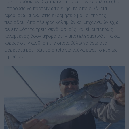
µας προσδοκιών. Σχετικά λοιπόν µε τον εξοπλισµό, θα
µπορούσα να προτείνω το εξής, το οποίο βέβαια
εφαρµόζω κι εγώ στις εξορµήσεις µου αυτής της
περιόδου. Από πλευράς καλαµιών και µηχανισµών έχω
σε ετοιµότητα τρεις συνδυασµούς, και είµαι πλήρως
καλυµµένος όσον αφορά στην αποτελεσµατικότητα και
κυρίως στην αίσθηση την οποία θέλω να έχω στα
ψαρέματά µου, κάτι το οποίο για εµένα είναι το κυρίως
ζητούµενο.