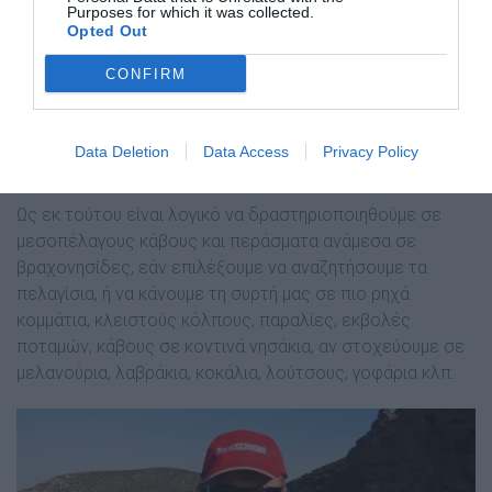
σύρουµε τα τεχνητά µας. Ο Μάρτης θεωρώ πως
Purposes for which it was collected.
Opted Out
αποτελεί την ιδανική «πίστα» εφαρµογής του εξής κανόνα
στην τεχνική της συρτής αφρού: συνεχής αναζήτηση µε
CONFIRM
«άνοιγµα» του διαβήτη και όχι ψάρεμα σε µικρά κοµµάτια
µε περιορισµένο υδάτινο πεδίο. Σε αυτό συνηγορεί και το
γεγονός που αναφέραµε πιο πάνω, ότι δηλαδή είναι πολύ
Data Deletion
Data Access
Privacy Policy
πιθανό να συναντήσουµε διάφορα είδη ψαριών.
Ως εκ τούτου είναι λογικό να δραστηριοποιηθούµε σε
µεσοπέλαγους κάβους και περάσµατα ανάµεσα σε
βραχονησίδες, εάν επιλέξουµε να αναζητήσουµε τα
πελαγίσια, ή να κάνουµε τη συρτή µας σε πιο ρηχά
κοµµάτια, κλειστούς κόλπους, παραλίες, εκβολές
ποταµών, κάβους σε κοντινά νησάκια, αν στοχεύουµε σε
μελανούρια, λαβράκια, κοκάλια, λούτσους, γοφάρια κλπ.