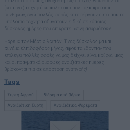
«οπλοστάσιό» µας, ανεξαρτήτως εποχής. Θεωρούνται
(και είναι) τεχνητά κυριολεκτικά παντός καιρού και
συνθηκών, ενώ πολλές φορές καταφέρνουν αυτό που τα
υπόλοιπα τεχνητά αδυνατούν, ειδικά σε κάποιες
δύσκολες ηµέρες που επικρατεί «σιγή ασυρµάτου»!
Ψάρεμα τον Μάρτιο λοιπόν!
Ένας δύσκολος µα και
συνάµα ελπιδοφόρος µήνας, αφού τα «δόντια» που
επιλέγει πολλές φορές να µας δείχνει είναι κούφια, µιας
και οι πραγµατικά όµορφες ανοιξιάτικες ηµέρες
βρίσκονται πια σε απόσταση αναπνοής!
Tags
Συρτή Αφρού
Ψάρεμα από βάρκα
Ανοιξιάτικη Συρτή
Ανοιξιάτικα Ψαρέματα