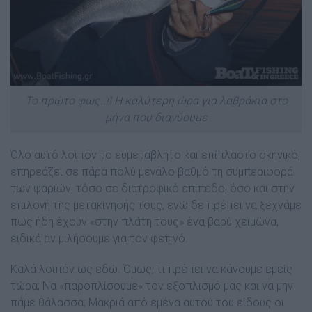
Το πρώτο φως..!! Η καλύτερη ώρα για λαβράκια στο
μήνα που διανύουμε
Όλο αυτό λοιπόν το ευµετάβλητο και επίπλαστο σκηνικό,
επηρεάζει σε πάρα πολύ µεγάλο βαθµό τη συµπεριφορά
των ψαριών, τόσο σε διατροφικό επίπεδο, όσο και στην
επιλογή της µετακίνησής τους, ενώ δε πρέπει να ξεχνάµε
πως ήδη έχουν «στην πλάτη τους» ένα βαρύ χειμώνα,
ειδικά αν µιλήσουµε για τον φετινό.
Καλά λοιπόν ως εδώ. Όµως, τι πρέπει να κάνουµε εµείς
τώρα; Να «παροπλίσουµε» τον εξοπλισμό µας και να µην
πάµε θάλασσα; Μακριά από εµένα αυτού του είδους οι