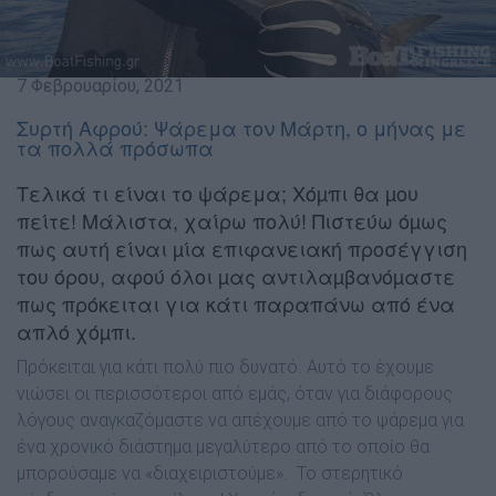
7 Φεβρουαρίου, 2021
Συρτή Αφρού: Ψάρεμα τον Mάρτη, ο μήνας με
τα πολλά πρόσωπα
Τελικά τι είναι το ψάρεμα; Χόµπι θα µου
πείτε! Μάλιστα, χαίρω πολύ! Πιστεύω όµως
πως αυτή είναι µία επιφανειακή προσέγγιση
του όρου, αφού όλοι µας αντιλαµβανόµαστε
πως πρόκειται για κάτι παραπάνω από ένα
απλό χόµπι.
Πρόκειται για κάτι πολύ πιο δυνατό. Αυτό το έχουµε
νιώσει οι περισσότεροι από εµάς, όταν για διάφορους
λόγους αναγκαζόµαστε να απέχουµε από το ψάρεμα για
ένα χρονικό διάστηµα µεγαλύτερο από το οποίο θα
µπορούσαµε να «διαχειριστούµε».
Το στερητικό