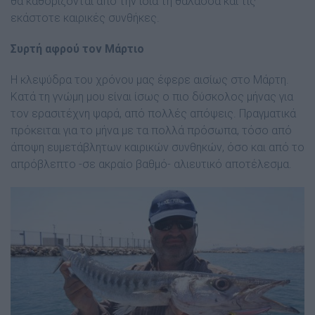
θα καθορίζονται από την ίδια τη θάλασσα και τις
εκάστοτε καιρικές συνθήκες.
Συρτή αφρού τον Μάρτιο
Η κλεψύδρα του χρόνου µας έφερε αισίως στο Μάρτη.
Κατά τη γνώµη µου είναι ίσως ο πιο δύσκολος µήνας για
τον ερασιτέχνη ψαρά, από πολλές απόψεις. Πραγµατικά
πρόκειται για το µήνα µε τα πολλά πρόσωπα, τόσο από
άποψη ευµετάβλητων καιρικών συνθηκών, όσο και από το
απρόβλεπτο -σε ακραίο βαθµό- αλιευτικό αποτέλεσµα.