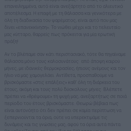
επανειληµµένα, αυτό είναι ανεξάρτητο από το αλιευτικό
αποτέλεσμα. Η επαφή µε τη θάλασσα και γενικότερα µε
όλη τη διαδικασία του ψαρέματος, είναι αυτό που µας
δίνει «επανεκκίνηση». Το νιώθει µέχρι και το τελευταίο
µας κύτταρο, θαρρείς πως πρόκειται για µία ερωτική
πράξη!
Aν το βλέπαμε σαν κάτι περιστασιακό, τότε θα πηγαίναμε
θάλασσα µόνο τους καλοσυνάτους
από άποψη καιρού
µήνες, µε ιδανικές θερµοκρασίες, ήπιους ανέµους και τον
ήλιο να µας χαµογελάει. Αντίθετα, προσπαθούμε να
βρισκόμαστε «στις επάλξεις» καθ’ όλη τη διάρκεια του
έτους, ακόµη και τους πολύ δύσκολους µήνες. Βλέπετε
πρέπει να «θρέψουµε» τη ψυχή µας, ανεξαρτήτως σε ποιά
περίοδο του έτους βρισκόµαστε. Θεωρώ βέβαια πως
είναι αυτονόητο ότι δεν πρέπει σε καµία περίπτωση να
ξεπερνιούνται τα όρια, ούτε να υπερεκτιµάµε τις
δυνάµεις και τις γνώσεις µας, αφού τα όρια αυτά πάντα