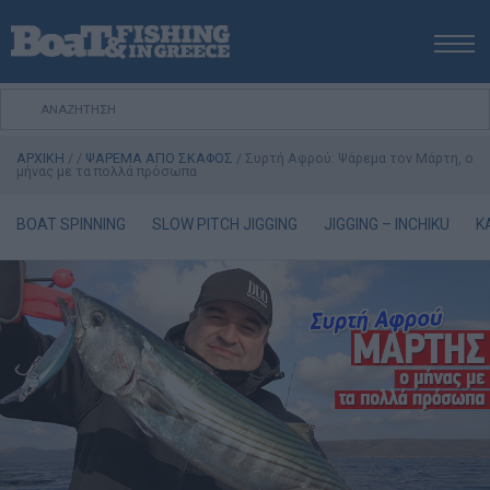
ΑΡΧΙΚΗ
ΝΕΑ
ΑΡΧΙΚΗ
/
/
ΨΑΡΕΜΑ ΑΠΟ ΣΚΑΦΟΣ
/
Συρτή Αφρού: Ψάρεμα τον Mάρτη, ο
ΕΚΔΟΣΕΙΣ
μήνας με τα πολλά πρόσωπα
ΨΑΡΕΜΑ ΑΠΟ ΑΚΤΗ
BOAT SPINNING
SLOW PITCH JIGGING
JIGGING – INCHIKU
K
ΨΑΡΕΜΑ ΑΠΟ ΣΚΑΦΟΣ
ΨΑΡΟΤΟΥΦΕΚΟ
ΣΚΑΦΟΣ
VIDEO
ΕΞΟΠΛΙΣΜΟΣ
Πολιτική Αποστολών / Επιστροφών
Τρόποι Πληρωμής
Όροι Χρήσης