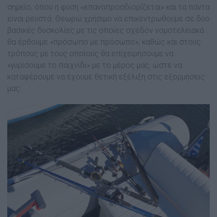
σηµείο, όπου η φύση «επαναπροσδιορίζεται» και τα πάντα
είναι ρευστά. Θεωρώ χρήσιµο να επικεντρωθούµε σε δύο
βασικές δυσκολίες µε τις οποίες σχεδόν νοµοτελειακά
θα έρθουµε «πρόσωπο µε πρόσωπο», καθώς και στους
τρόπους µε τους οποίους θα επιχειρήσουµε να
«γυρίσουµε το παιχνίδι» µε το µέρος µας, ώστε να
καταφέρουµε να έχουµε θετική εξέλιξη στις εξορµήσεις
µας.