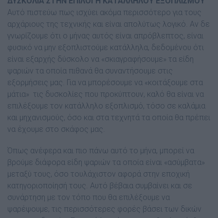
∆ΥΣΚΟΛΙΑ ΣΤΗΝ ΕΠΙΛΟΓΗ ΚΑΤΑΛΛΗΛΟΥ ΕΞΟΠΛΙΣΜΟΥ
Αυτό πιστεύω πως ισχύει ακόµα περισσότερο για τους
αρχάριους της τεχνικής και είναι απολύτως λογικό. Αν δε
γνωρίζουµε ότι ο µήνας αυτός είναι απρόβλεπτος, είναι
φυσικό να µην εξοπλιστούµε κατάλληλα, δεδοµένου ότι
είναι εξαρχής δύσκολο να «σκιαγραφήσουµε» τα είδη
ψαριών τα οποία πιθανά θα συναντήσουµε στις
εξορµήσεις µας. Για να µπορέσουµε να «κοιτάξουµε στα
µάτια»
τις δυσκολίες που προκύπτουν, καλό θα είναι να
επιλέξουµε τον κατάλληλο εξοπλισµό, τόσο σε καλάµια
και µηχανισµούς, όσο και στα τεχνητά τα οποία θα πρέπει
να έχουµε στο σκάφος µας.
Όπως ανέφερα και πιο πάνω αυτό το µήνα, µπορεί να
βρούµε διάφορα είδη ψαριών τα οποία είναι «ασύµβατα»
µεταξύ τους, όσο τουλάχιστον αφορά στην εποχική
κατηγοριοποίησή τους. Αυτό βέβαια συµβαίνει και σε
συνάρτηση µε τον τόπο που θα επιλέξουµε να
ψαρέψουμε, τις περισσότερες φορές βάσει των δικών