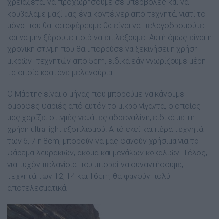
χρειάζεται να προχωρήσουµε σε υπερβολές και να
κουβαλάµε µαζί µας ένα κοντέινερ από τεχνητά, γιατί το
µόνο που θα καταφέρουµε θα είναι να πελαγοδροµούµε
και να µην ξέρουµε ποιό να επιλέξουµε. Αυτή όµως είναι η
χρονική στιγµή που θα µπορούσε να ξεκινήσει η χρήση -
µικρών- τεχνητών από 5cm, ειδικά εάν γνωρίζουµε µέρη
τα οποία κρατάνε µελανούρια.
Ο Μάρτης είναι ο µήνας που µπορούµε να κάνουµε
όµορφες ψαριές από αυτόν το µικρό γίγαντα, ο οποίος
µας χαρίζει στιγµές γεµάτες αδρεναλίνη, ειδικά µε τη
χρήση ultra light εξοπλισµού. Από εκεί και πέρα τεχνητά
των 6, 7 ή 8cm, µπορούν να µας φανούν χρήσιµα για το
ψάρεµα λαυρακιών, ακόµα και µεγάλων κοκαλιών. Τέλος,
για τυχόν πελαγίσια που µπορεί να συναντήσουµε,
τεχνητά των 12, 14 και 16cm, θα φανούν πολύ
αποτελεσµατικά.