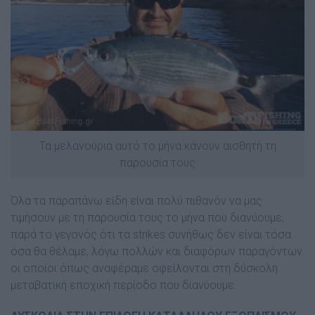
Τα μελανούρια αυτό το μήνα κάνουν αισθητή τη
παρουσία τους
Όλα τα παραπάνω είδη είναι πολύ πιθανόν να µας
τιµήσουν µε τη παρουσία τους το µήνα που διανύουµε,
παρά το γεγονός ότι τα strikes συνήθως δεν είναι τόσα
όσα θα θέλαµε, λόγω πολλών και διαφόρων παραγόντων
οι οποίοι όπως αναφέραµε οφείλονται στη δύσκολη
µεταβατική εποχική περίοδο που διανύουµε.