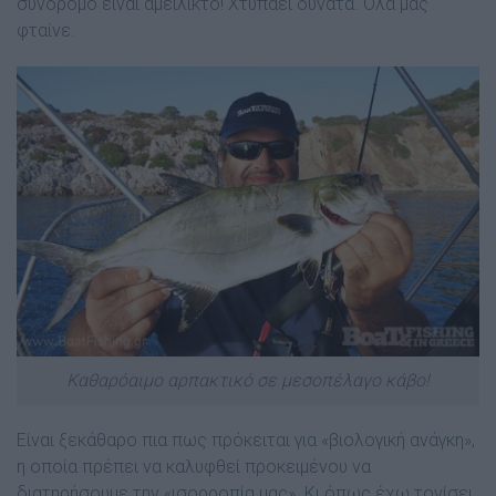
σύνδροµο είναι αµείλικτο! Χτυπάει δυνατά. Όλα µας
φταίνε.
Καθαρόαιμο αρπακτικό σε μεσοπέλαγο κάβο!
Είναι ξεκάθαρο πια πως πρόκειται για «βιολογική ανάγκη»,
η οποία πρέπει να καλυφθεί προκειμένου να
διατηρήσουµε την «ισορροπία µας». Κι όπως έχω τονίσει