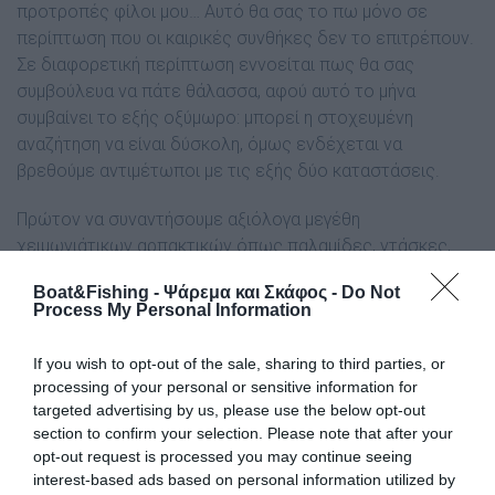
προτροπές φίλοι µου… Αυτό θα σας το πω µόνο σε
περίπτωση που οι καιρικές συνθήκες δεν το επιτρέπουν.
Σε διαφορετική περίπτωση εννοείται πως θα σας
συµβούλευα να πάτε θάλασσα, αφού αυτό το µήνα
συµβαίνει το εξής οξύµωρο:
µπορεί η στοχευµένη
αναζήτηση να είναι δύσκολη, όµως ενδέχεται να
βρεθούµε αντιµέτωποι µε τις εξής δύο καταστάσεις.
Πρώτον να συναντήσουµε αξιόλογα µεγέθη
χειµωνιάτικων αρπακτικών όπως παλαμίδες, ντάσκες,
λούτσους κλπ., και δεύτερον να βρούµε ψάρια του
Boat&Fishing - Ψάρεμα και Σκάφος -
Do Not
ανοιξιάτικου «τόξου», όπως κοκάλια, μελανούρια, λίτσες
Process My Personal Information
κ.ά. Αυτό συνέβη και την προηγούµενη χρονιά, αφού τα
πρώτα κοκάλια της σεζόν µε τίµησαν από τις αρχές
If you wish to opt-out of the sale, sharing to third parties, or
κιόλας του Μάρτη κι ενώ ακόµα το χιόνι σε πολλές
processing of your personal or sensitive information for
περιοχές ήταν αφράτο! Άβυσσος η «ψυχή» των ψαριών
targeted advertising by us, please use the below opt-out
φίλοι µου…
section to confirm your selection. Please note that after your
opt-out request is processed you may continue seeing
interest-based ads based on personal information utilized by