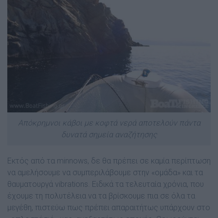
Απόκρημνοι κάβοι με κοφτά νερά αποτελούν πάντα
δυνατά σημεία αναζήτησης
Εκτός από τα minnows, δε θα πρέπει σε καµία περίπτωση
να αµελήσουµε να συµπεριλάβουµε στην «οµάδα» και τα
θαυµατουργά vibrations. Ειδικά τα τελευταία χρόνια, που
έχουµε τη πολυτέλεια να τα βρίσκουµε πια σε όλα τα
µεγέθη, πιστεύω πως πρέπει απαραιτήτως υπάρχουν στο