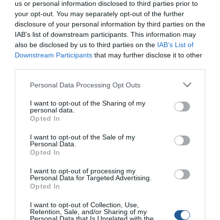
us or personal information disclosed to third parties prior to
your opt-out. You may separately opt-out of the further
disclosure of your personal information by third parties on the
IAB’s list of downstream participants. This information may
also be disclosed by us to third parties on the
IAB’s List of
Downstream Participants
that may further disclose it to other
third parties.
Personal Data Processing Opt Outs
I want to opt-out of the Sharing of my
personal data.
Opted In
Τις φωτεινές ημέρες τα τεχνητά με έντονες
I want to opt-out of the Sale of my
αντανακλάσεις αποδίδουν τα μέγιστα
Personal Data.
Opted In
Αυτό λοιπόν που έχουµε να κάνουµε εµείς, είναι να
I want to opt-out of processing my
είµαστε προετοιµασµένοι για όλα, αφού οι εκπλήξεις
Personal Data for Targeted Advertising.
Opted In
καραδοκούν ανά πάσα στιγµή. Εδώ βέβαια υπάρχει και
κάτι άλλο το οποίο θα πρέπει να προσέξουµε.
I want to opt-out of Collection, Use,
Αναφέροµαι στα σηµεία τα οποία θα επιλέξουµε να
Retention, Sale, and/or Sharing of my
Personal Data that Is Unrelated with the