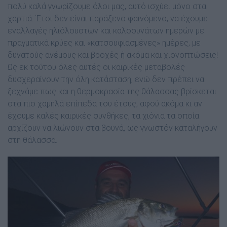
πολύ καλά γνωρίζουµε όλοι µας, αυτό ισχύει µόνο στα
χαρτιά. Έτσι δεν είναι παράξενο φαινόμενο, να έχουμε
εναλλαγές ηλιόλουστων και καλοσυνάτων ημερών µε
πραγµατικά κρύες και «κατσουφιασµένες» ημέρες, µε
δυνατούς ανέμους και βροχές ή ακόµα και χιονοπτώσεις!
Ως εκ τούτου όλες αυτές οι καιρικές µεταβολές
δυσχεραίνουν την όλη κατάσταση, ενώ δεν πρέπει να
ξεχνάμε πως και η θερμοκρασία της θάλασσας βρίσκεται
στα πιο χαμηλά επίπεδα του έτους, αφού ακόµα κι αν
έχουµε καλές καιρικές συνθήκες, τα χιόνια τα οποία
αρχίζουν να λιώνουν στα βουνά, ως γνωστόν καταλήγουν
στη θάλασσα.