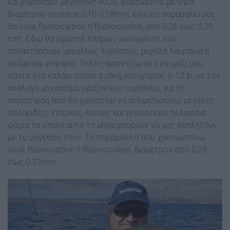
και µηχανισµό µεγέθους 4000, φορτωµένο µε νήµα
διαµέτρου περίπου 0,16-0,18mm, ενώ το παράµαλlό µας
θα είναι fluorocarbon ή fluorocoated, από 0,26 έως 0,29
mm. Εδώ θα είµαστε πλήρως καλυµµένοι εάν
συναντήσουµε µεγάλους λούτσους, µεγάλα λαυράκια ή
ακόµα και γοφάρια. Τέλος φροντίζω να έχω µαζί µου
πάντα ένα καλάµι τύπου trolling κατηγορίας 6-12 lb, µε τον
ανάλογο µηχανισµό οριζοντίου τυµπάνου, για τη
περίπτωση που θα χρειαστεί να αντιµετωπίσω µεγάλες
παλαµίδες, ντάσκες, λίτσες και γενικότερα πελαγίσια
ψάρια τα οποία αυτό το µήνα µπορούν να µας εκπλήξουν
µε το µέγεθός τους. Το παράµαλλο που χρησιµοποιώ
είναι fluorocarbon ή fluorocoated, διαµέτρου από 0,29
έως 0,33mm.