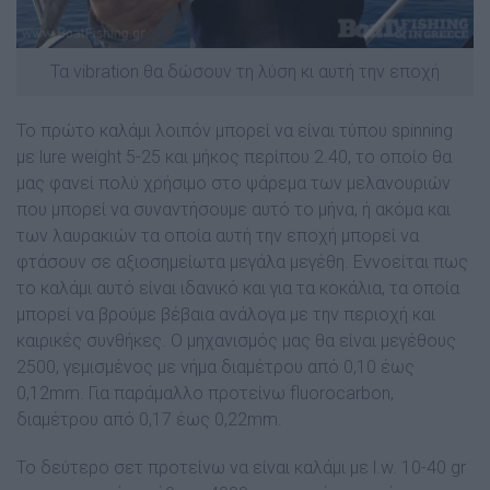
Τα vibration θα δώσουν τη λύση κι αυτή την εποχή
Το πρώτο καλάµι λοιπόν µπορεί να είναι τύπου spinning
µε lure weight 5-25 και µήκος περίπου 2.40, το οποίο θα
µας φανεί πολύ χρήσιµο στο ψάρεμα των µελανουριών
που µπορεί να συναντήσουµε αυτό το µήνα, ή ακόµα και
των λαυρακιών τα οποία αυτή την εποχή µπορεί να
φτάσουν σε αξιοσηµείωτα µεγάλα µεγέθη. Εννοείται πως
το καλάµι αυτό είναι ιδανικό και για τα κοκάλια, τα οποία
µπορεί να βρούµε βέβαια ανάλογα µε την περιοχή και
καιρικές συνθήκες. Ο µηχανισµός µας θα είναι µεγέθους
2500, γεµισµένος µε νήµα διαµέτρου από 0,10 έως
0,12mm. Για παράµαλλο προτείνω fluorocarbon,
διαµέτρου από 0,17 έως 0,22mm.
Το δεύτερο σετ προτείνω να είναι καλάµι µε l.w. 10-40 gr