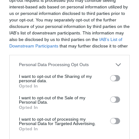
opt-out request is processed you may continue seeing
στον τόπο που θέλουµε να σύρουµε, και όλα είναι έτοιµα
interest-based ads based on personal information utilized by
για να ξεκινήσει το ψάρεµα. Από την εµπειρία µας, όταν
us or personal information disclosed to third parties prior to
δεχθούµε χτύπηµα δε βιαζόµαστε να τραβήξουµε, αλλά
your opt-out. You may separately opt-out of the further
χαµηλώνουµε τη µύτη του καλαµιού µας δίνοντας στο
disclosure of your personal information by third parties on the
ψάρι την ευκαιρία να φάει καλά. Πολλές φορές όµως δε
IAB’s list of downstream participants. This information may
συµβαίνει το «αναµενόµενο», αφού χτυπά το δόλωµα µας
also be disclosed by us to third parties on the
IAB’s List of
και το σκοτώνει, περιµένοντας την αντίδρασή του.
Downstream Participants
that may further disclose it to other
third parties.
Φανταστείτε να δει εκείνη τη στιγµή ότι το
µισοκοµµατιασµένο δόλωµα συνεχίζει να κολυµπά! Σ’
Personal Data Processing Opt Outs
αυτήν την περίπτωση, καλό θα ήταν να λύσουµε αµέσως
τα φρένα του µηχανισµού, ώστε να ακουµπήσει το µολύβι
I want to opt-out of the Sharing of my
personal data.
στο βυθό, και να βάλουµε νεκρά στη µηχανή (συνήθως
Opted In
χρησιµοποιούµε τη βοηθητική).
I want to opt-out of the Sale of my
Personal Data.
Opted In
I want to opt-out of processing my
Personal Data for Targeted Advertising.
Opted In