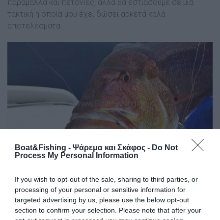
παράµαλλα και πετονιές, αλλά θα εστιάσουµε σε µια
τακτική η οποία µου έχει δώσει αρκετά καλά
αποτελέσµατα.
Boat&Fishing - Ψάρεμα και Σκάφος -
Do Not
Process My Personal Information
If you wish to opt-out of the sale, sharing to third parties, or
Η µέθοδος της ακινητοποίησης του σκάφους
processing of your personal or sensitive information for
Αφού λοιπόν έχουµε διανύσει πολλά χιλιόµετρα οδικώς
targeted advertising by us, please use the below opt-out
και κάποια σεβαστά µίλια στη θάλασσα, φτάνουµε τελικά
section to confirm your selection. Please note that after your