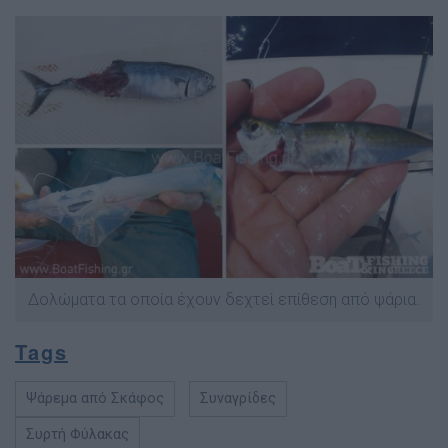
∆ολώµατα τα οποία έχουν δεχτεί επίθεση από ψάρια.
Tags
Ψάρεμα από Σκάφος
Συναγρίδες
Συρτή Φύλακας