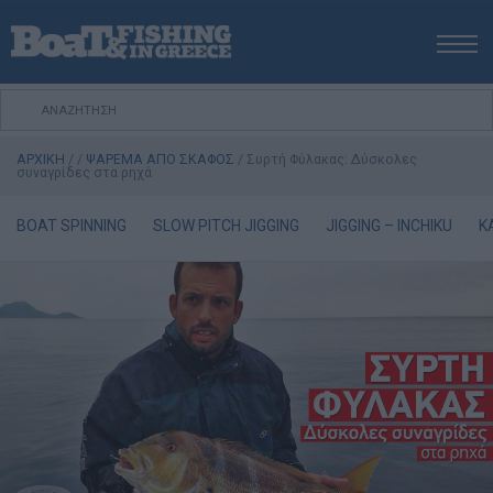
ΑΡΧΙΚΗ
ΝΕΑ
ΑΡΧΙΚΗ
/
/
ΨΑΡΕΜΑ ΑΠΟ ΣΚΑΦΟΣ
/
Συρτή Φύλακας: Δύσκολες
ΕΚΔΟΣΕΙΣ
συναγρίδες στα ρηχά
ΨΑΡΕΜΑ ΑΠΟ ΑΚΤΗ
BOAT SPINNING
SLOW PITCH JIGGING
JIGGING – INCHIKU
K
ΨΑΡΕΜΑ ΑΠΟ ΣΚΑΦΟΣ
ΨΑΡΟΤΟΥΦΕΚΟ
ΣΚΑΦΟΣ
VIDEO
ΕΞΟΠΛΙΣΜΟΣ
ΘΕΣΣΑΛΟΝΙΚΗ BOAT & FISHING SHOW 2025
BOAT & FISHING SHOW 2025