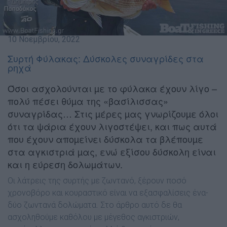
10 Νοεμβρίου, 2022
Συρτή Φύλακας: Δύσκολες συναγρίδες στα
ρηχά
Όσοι ασχολούνται µε το φύλακα έχουν λίγο –
πολύ πέσει θύµα της «βασίλισσας»
συναγρίδας… Στις µέρες µας γνωρίζουµε όλοι
ότι τα ψάρια έχουν λιγοστέψει, και πως αυτά
που έχουν αποµείνει δύσκολα τα βλέπουµε
στα αγκιστριά µας, ενώ εξίσου δύσκολη είναι
και η εύρεση δολωµάτων.
Οι λάτρεις της συρτής µε ζωντανό, ξέρουν ποσό
χρονοβόρο και κουραστικό είναι να εξασφαλίσεις ένα-
δύο ζωντανά δολώµατα.
Στο άρθρο αυτό δε θα
ασχοληθούµε καθόλου µε µέγεθος αγκιστριών,