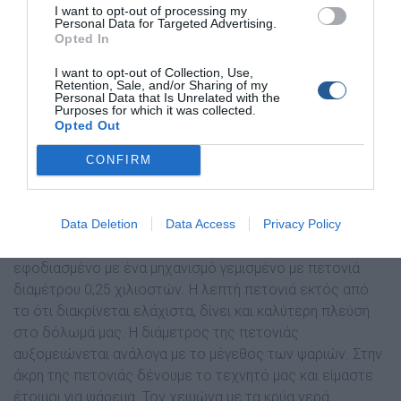
I want to opt-out of processing my
Personal Data for Targeted Advertising.
Opted In
I want to opt-out of Collection, Use,
Retention, Sale, and/or Sharing of my
Personal Data that Is Unrelated with the
Purposes for which it was collected.
Opted Out
CONFIRM
Κατάλληλος εξοπλισμός για συρτή με σιλικονούχα
χελάκια
Data Deletion
Data Access
Privacy Policy
Εδώ θα χρειαστούµε ένα καλάµι αρκετά ελαφρύ, µε µικρό
c.w., συνήθως τύπου spinning, µήκους 2 έως 2,4 µέτρων,
εφοδιασµένο µε ένα µηχανισµό γεµισµένο µε πετονιά
διαµέτρου 0,25 χιλιοστών. Η λεπτή πετονιά εκτός από
το ότι διακρίνεται ελάχιστα, δίνει και καλύτερη πλεύση
στο δόλωµά µας. Η διάµετρος της πετονιάς
αυξοµειώνεται ανάλογα µε το µέγεθος των ψαριών. Στην
άκρη της πετονιάς δένουµε το τεχνητό µας και είµαστε
έτοιµοι για ψάρεµα. Τον χειµώνα µε τα κρύα νερά