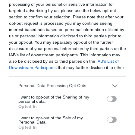
processing of your personal or sensitive information for
targeted advertising by us, please use the below opt-out
section to confirm your selection. Please note that after your
Άλλα πλεονεκτήματα των σιλικονούχων
opt-out request is processed you may continue seeing
Το αγκίστρι -και όχι η σαλαγκιά πολλών άλλων τεχνητών-
interest-based ads based on personal information utilized by
µας δίνει σίγουρα πιασίµατα και δύσκολα ξεψαρίσµατα,
us or personal information disclosed to third parties prior to
µέχρι το σκάφος ή την ακτή. Το µικρό του βάρος µας
your opt-out. You may separately opt-out of the further
οδηγεί σε ελαφρύτερο εξοπλισµό, άρα και πολύ πιο
disclosure of your personal information by third parties on the
ξεκούραστο και διασκεδαστικό ψάρεµα. Ο τρόπος
IAB’s list of downstream participants. This information may
also be disclosed by us to third parties on the
IAB’s List of
αρµατώµατος και ψαρέµατος είναι αρκετά εύκολος, δε
Downstream Participants
that may further disclose it to other
χρειάζεται εξειδικευµένες γνώσεις ή εξοπλισµό, κι έτσι
third parties.
µπορεί να ασχοληθεί εύκολα µε αυτό ακόµη κι ένας νέος
ψαράς. Η αργή ταχύτητα πλεύσης του µας διευκολύνει
Personal Data Processing Opt Outs
πολύ στο ψάρεµα έχοντας λιγότερη αντίσταση κατά την
I want to opt-out of the Sharing of my
πορεία του σκάφους.
personal data.
Opted In
I want to opt-out of the Sale of my
Personal Data.
Opted In