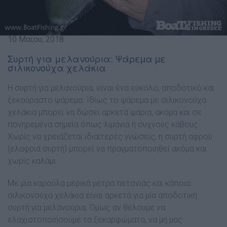
10 Μαΐου, 2018
Συρτή για μελανούρια: Ψάρεµα µε
σιλικονούχα χελάκια
Η συρτή για μελανούρια, είναι ένα εύκολο, αποδοτικό και
ξεκούραστο ψάρεμα. Ιδίως το ψάρεμα με σιλικονούχα
χελάκια μπορεί να δώσει αρκετά ψάρια, ακόμα και σε
πονηρεμένα σημεία όπως λιμάνια ή συχνούς κάβους.
Χωρίς να χρειάζεται ιδιαίτερες γνώσεις, η συρτή αφρού
(ελαφριά συρτή) μπορεί να πραγματοποιηθεί ακόμα και
χωρίς καλάμι.
Με μία καρούλα μερικά μέτρα πετονιάς και κάποια
σιλικονούχα χελάκια είναι αρκετά για μία αποδοτική
συρτή για μελανούρια. Όμως αν θέλουμε να
ελαχιστοποιήσουμε τα ξεκαρφώματα, να μη μας