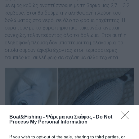
με εμάς καθώς αναπτύσσουμε με τη βάρκα μας 2,7 – 3,2
κόμβους. Έτσι θα δούμε την αληθοφανή πλεύση του
δολώματος στο νερό, σε όλο το φάσμα ταχύτητας. Η
ουρά τους με το χαρακτηριστικό τακουνάκι κινείται
συνεχώς, ταλαντεύοντας όλο το δόλωμα. Έτσι αυτή η
αληθοφανή πλεύση δεν υποπτεύει τα μελανούρια, τα
οποία ορμούν άφοβα έχοντας έτσι περισσότερες
τσιµπιές και συλλήψεις σε σχέση µε άλλα τεχνητά.
Boat&Fishing - Ψάρεμα και Σκάφος -
Do Not
Process My Personal Information
If you wish to opt-out of the sale, sharing to third parties, or