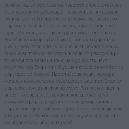
σκάφος, και το σέρνουµε σε περιοχές όπου πιστεύουµε
ότι υπάρχουν τα μελανούρια. Τα φρένα του µηχανισµού
είναι αρκετά χαλαρά, ώστε αν χτυπήσει και πιαστεί το
ψάρι να παίρνει µπόσικα και να µας προειδοποιήσει ο
ήχος, αλλά και για να µην υπάρχει κίνδυνος κοψίµατος.
Βαστάµε το καλάµι αρκετά ψηλά, ώστε να σχηµατίζει
γωνία µεγαλύτερη από 45 µοίρες µε τη θάλασσα, και να
διορθώνει άτσαλες κινήσεις και λάθη. Στη συνέχεια, µε
το καλάµι στα χέρια και ίσως µε λίγο ελαττωμένη
ταχύτητα, αρχίζουµε να τυλίγουµε πετονιά φέρνοντας το
ψάρι προς το σκάφος. Προσπαθούµε να µην κάνουµε
«κράτει», έχοντας έστω και ελάχιστη ταχύτητα. Όταν το
ψάρι έρθει κοντά και είναι αξιόλογο, θα µπει στη µάχη η
απόχη. Το ψάρεµα του µελανουριού χρειάζεται να
κινούµαστε µε µικρή ταχύτητα και να χρησιµοποιούµε
µικρότερου µήκους σιλικονούχα χελάκια, ενώ σε ψάρεµα
κυνηγών και παλαµίδων απαιτείται µεγαλύτερη ταχύτητα
και µεγαλύτερου µήκους τεχνητά.