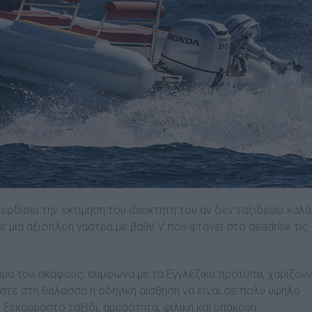
ερδίσει την εκτίµηση του ιδιοκτήτη του αν δεν ταξιδεύει καλά
ε µία αξιόπλοη γάστρα µε βαθύ V που φτάνει στο deadrise τις
σµα του σκάφους, σύµφωνα µε τα Εγγλέζικα πρότυπα, χαρίζου
τε στη θάλασσα η οδηγική αίσθηση να είναι σε πολύ υψηλό
ξεκούραστο ταξίδι, αµεσότητα, φιλική και υπάκουη