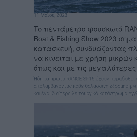
11 Μαΐου, 2023
Το πεντάµετρο φουσκωτό RA
Boat & Fishing Show 2023 σηµ
κατασκευή, συνδυάζοντας πλ
να κινείται µε χρήση µικρών
όπως και µε τις µεγαλύτερες
Ήδη τα πρώτα RANGE SF16 έχουν παραδοθεί στο
απολαµβάνοντας κάθε θαλασσινή εξόρµηση, γι
και ένα ιδιαίτερα λειτουργικό κατάστρωµα Α