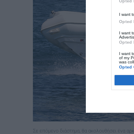
Opted 
I want t
Opted 
I want 
Advertis
Opted 
I want t
of my P
was col
Opted 
Σε επόµενο διάστηµα, θα ακολουθήσει ένα αρ