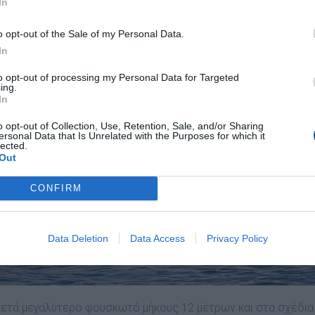
In
o opt-out of the Sale of my Personal Data.
In
to opt-out of processing my Personal Data for Targeted
ing.
In
o opt-out of Collection, Use, Retention, Sale, and/or Sharing
ersonal Data that Is Unrelated with the Purposes for which it
lected.
Out
CONFIRM
Data Deletion
Data Access
Privacy Policy
κετά µεγαλύτερο φουσκωτό µήκους 12 µέτρων και στα σχέδια