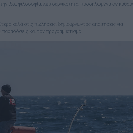
ν την ίδια φιλοσοφία, λειτουργικότητα, προσηλωµένα σε καθαρ
ίτερα καλά στις πωλήσεις, δηµιουργώντας απαιτήσεις για
ς παραδόσεις και τον προγραµµατισµό.