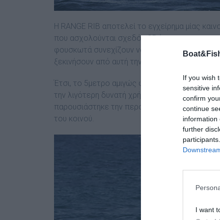
H RANGE RIB αποτελεί το εγχείρηµα µίας καιν
που ασχολούνται σχεδόν 35 έτη µε τα φουσκ
φουσκωτά συνεχίζουν να «κυριαρχούν» όσον α
Boat&Fish
ξεκινήσουν από αυτή την απαιτητική κατηγορία
If you wish 
Έτσι, το 5µετρο αµιγώς φουσκωτό RANGE RIB
sensitive in
την λιγότερη δυνατή χρήση πολυεστέρα), είνα
confirm you
παρουσιάστηκε την περσινή άνοιξη στην έκθε
continue se
του κοινού.
information 
further disc
participants
Downstream 
Persona
I want t