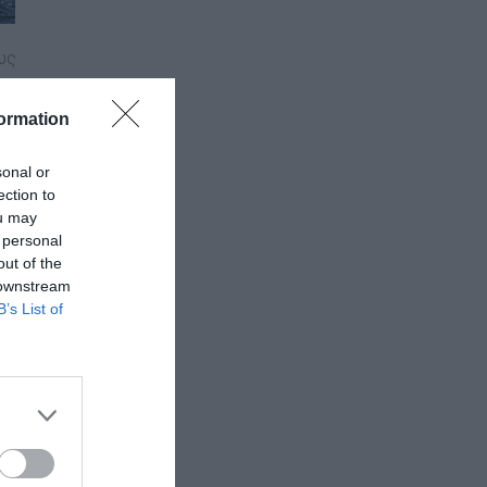
υς
να
ormation
sonal or
ection to
ou may
χή
 personal
out of the
 downstream
B’s List of