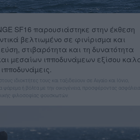
NGE SF16 παρουσιάστηκε στην έκθεση
αντικά βελτιωµένο σε φινίρισµα και
εύση, στιβαρότητα και τη δυνατότητα
 και µεσαίων ιπποδυνάµεων εξίσου καλ
 ιπποδυνάµεις.
υς ιδιοκτήτες τους και ταξιδεύουν σε Αιγαίο και Ιόνιο,
α ψάρεµα ή βόλτα µε την οικογένεια, προσφέροντας ασφάλει
γγλικής φιλοσοφίας φουσκωτών.