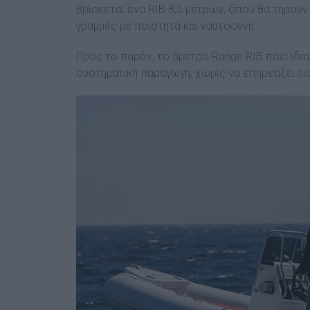
βρίσκεται ένα RIB 8,5 µέτρων, όπου θα τηρού
γραµµές µε ποιότητα και ναυτοσύνη.
Προς το παρόν, το 5µετρο Range RIB πάει ιδια
συστηµατική παραγωγή, χωρίς να επηρεάζει τι