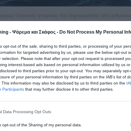
ούργιας Ελληνικής εταιρείας που δηµιουργήθηκε από ανθρώπο
ωτά µε πολλές ώρες στη θάλασσα. Καθώς τα πεντάµετρα
φορά τις πωλήσεις σκαφών στη χώρα µας, το στοίχηµα ήταν 
ing - Ψάρεμα και Σκάφος -
Do Not Process My Personal Inf
.
to opt-out of the sale, sharing to third parties, or processing of your per
 SF16 (µε χρήση όσο δυνατόν περισσότερο αεροθαλάµου και
formation for targeted advertising by us, please use the below opt-out s
ι το πρώτο µοντέλο που µπήκε στη παραγωγή και
r selection. Please note that after your opt-out request is processed y
ση σκαφών Boat & Fishing Show 2022, κερδίζοντας την αποδο
eing interest-based ads based on personal information utilized by us or
disclosed to third parties prior to your opt-out. You may separately opt-
losure of your personal information by third parties on the IAB’s list of
. This information may also be disclosed by us to third parties on the
IA
Participants
that may further disclose it to other third parties.
l Data Processing Opt Outs
o opt-out of the Sharing of my personal data.