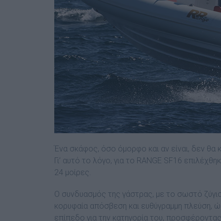
Ένα σκάφος, όσο όµορφο και αν είναι, δεν θα κ
Γι’ αυτό το λόγο, για το RANGE SF16 επιλέχθηκ
24 µοίρες.
O συνδυασµός της γάστρας, µε το σωστό ζύγι
κορυφαία απόσβεση και ευθύγραµµη πλεύση, ώσ
επίπεδo για την κατηγορία του, προσφέροντας 