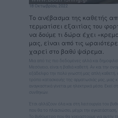
18 Οκτωβρίου, 2022
Το ανέβασµα της καθετής απ
τερµατίσει εξαιτίας του φορ
να δούµε τι δώρα έχει «κρε
µας, είναι από τις ωραιότερ
χαρεί στο βαθύ ψάρεµα.
Μια από τις πιο δεδοµένες αλλά και δηµοφιλε
Μεσόγειο, είναι η βαθιά καθετή. Αν και την ον
εξάδελφο την πολύ γνωστή µας απλή καθετή, 
τρόπο κατασκευής της αρµατωσιάς µας, µιας 
αναγκαστικά γίνεται µε ηλεκτρικά µέσα. Εκεί
συνθηκών.
Έτσι αλλάζουν όλα και στη λειτουργία του βυθ
που θα το πλαισιώσει, µέχρι την εγκατάσταση, 
Το βυθόµετρο που θα χρειαστούµε για αυτήν τ