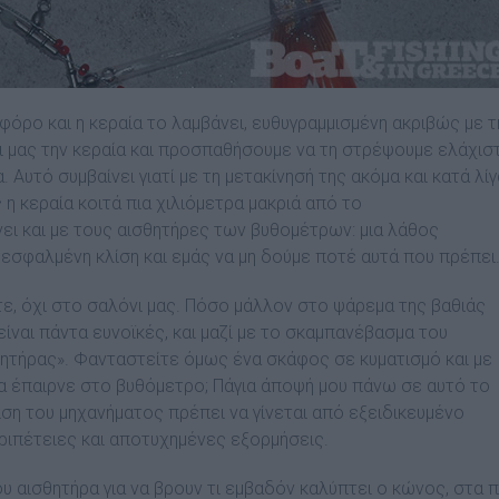
όρο και η κεραία το λαµβάνει, ευθυγραµµισµένη ακριβώς µε τ
ρι µας την κεραία και προσπαθήσουµε να τη στρέψουµε ελάχιστ
Αυτό συµβαίνει γιατί µε τη µετακίνησή της ακόµα και κατά λίγ
 η κεραία κοιτά πια χιλιόµετρα µακριά από το
ει και µε τους αισθητήρες των βυθοµέτρων: µια λάθος
εσφαλµένη κλίση και εµάς να µη δούµε ποτέ αυτά που πρέπει
τε, όχι στο σαλόνι µας. Πόσο µάλλον στο ψάρεµα της βαθιάς
ίναι πάντα ευνοϊκές, και µαζί µε το σκαµπανέβασµα του
σθητήρας». Φανταστείτε όµως ένα σκάφος σε κυµατισµό και µε
α έπαιρνε στο βυθόµετρο; Πάγια άποψή µου πάνω σε αυτό το
µιση του µηχανήµατος πρέπει να γίνεται από εξειδικευµένο
ιπέτειες και αποτυχηµένες εξορµήσεις.
ου αισθητήρα για να βρουν τι εµβαδόν καλύπτει ο κώνος, στα π