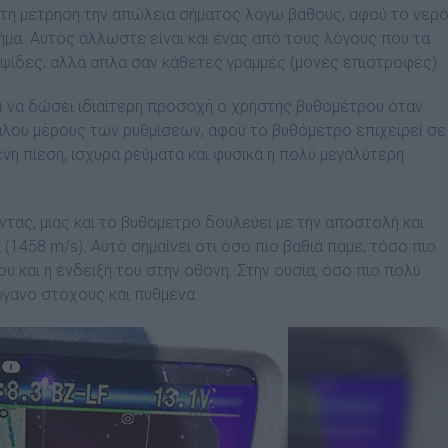
στη µέτρηση την απώλεια σήµατος λόγω βάθους, αφού το νερ
ήµα. Αυτός άλλωστε είναι και ένας από τους λόγους που τα
αψίδες, αλλά απλά σαν κάθετες γραµµές (µονές επιστροφές).
ι να δώσει ιδιαίτερη προσοχή ο χρήστης βυθοµέτρου όταν
γάλου µέρους των ρυθµίσεων, αφού το βυθόµετρο επιχειρεί σε
η πίεση, ισχυρά ρεύµατα και φυσικά η πολύ µεγαλύτερη
ντας, µιας και το βυθόµετρο δουλεύει µε την αποστολή και
 (1458 m/s). Αυτό σηµαίνει ότι όσο πιο βαθιά πάµε, τόσο πιο
ου και η ένδειξή του στην οθόνη. Στην ουσία, όσο πιο πολύ
ργανο στόχους και πυθµένα.