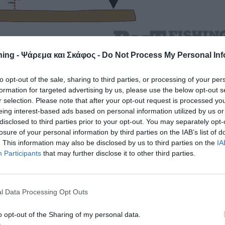
ing - Ψάρεμα και Σκάφος -
Do Not Process My Personal Inf
ίση του αισθητήρα ως προς τον άξονα κίνησης του σκάφους, δ
ουµε στο βυθόµετρό µας σωστές εικόνες.
to opt-out of the sale, sharing to third parties, or processing of your per
formation for targeted advertising by us, please use the below opt-out s
r selection. Please note that after your opt-out request is processed y
των άλλων και στην οθόνη του βυθοµέτρου, εστιάζοντας στ
eing interest-based ads based on personal information utilized by us or
ν βυθοµέτρων τελευταίας τεχνολογίας (LCD) οι οποίες
disclosed to third parties prior to your opt-out. You may separately opt-
ε την ανάλυση οθόνης σε κάθετα και οριζόντια pixels. Αυτό π
losure of your personal information by third parties on the IAB’s list of
θοµέτρου για βαθύτερα νερά, είναι η ικανοποιητική ανάλυση
. This information may also be disclosed by us to third parties on the
IA
του βυθοµέτρου, ώστε να µπορέσει να µας ξεχωρίσει την
Participants
that may further disclose it to other third parties.
els έχει το όργανο, τόσο καλύτερη θα είναι η ανάλυση των
ναι φανερά πιο ευκρινής. Η εγκατάσταση του αισθητήρα, δηλα
ς (το αλφάδιασµα), είναι ένα µεγάλο κεφάλαιο στη βαθιά
l Data Processing Opt Outs
αταλάβουµε τη µεγάλη σηµασία της τοποθέτησης. Πολλοί έχου
α µπορούµε να βλέπουµε διάφορα δορυφορικά ή συνδροµητικά
o opt-out of the Sharing of my personal data.