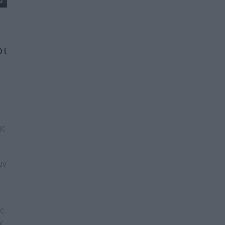
ρι
ης
ών
ς.
ν