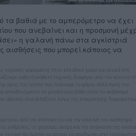
ό τα βαθιά µε το αµπερόµετρο να έχει
τίου που ανεβαίνει και η προσµονή µέχ
µάσει» η γαλανή πάνω στα αγκίστριά
ες αισθήσεις που µπορεί κάποιος να
ίς τεχνικές ψαρέµατος στον ελλαδικό χώρο και γενικά στη
οµάζουµε καθετή (κάθετη τεχνική), διαφέρει από τον κοντινό τ
όχι προς τον τρόπο που πιάνουµε τα ψάρια, αλλά προς τον
και απευθυνόµαστε σε µεγαλύτερα βάθη όπου το ανέβασµα
 στην άβυσσο όλα αλλάζουν, λόγω της επικράτησης διαφορετικ
οµέτρου, από την επιλογή του και την επιλογή του αισθητήρα
τις ρυθµίσεις, το χειρισµό, ακόµα και την ανάγνωση της εικόνα
ην τεχνική θα πρέπει να µπορεί να αποδώσει ισχύ τουλάχιστο