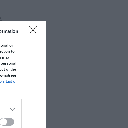
ormation
ε
sonal or
ection to
ou may
ο
 personal
out of the
ου
 downstream
B’s List of
δή
µε