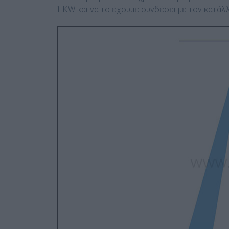
1 ΚW και να το έχουµε συνδέσει µε τον κατάλ