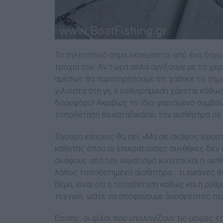
Το τηλεοπτικό σήµα εκπέµπεται από ένα δορυφ
τροχιά του. Αν τώρα απλά αγγίξουµε µε το χέ
αµέσως θα παρατηρήσουµε ότι χάθηκε το σήµα. 
χιλιοστά στη γη, η ευθυγράµµιση χάνεται καθώς
δορυφόρο! Ακριβώς το ίδιο φαινόµενο συµβαίν
τοποθέτηση θα καταδικάσει τον αισθητήρα σε 
Σίγουρα κάποιος θα πει: «Μα σε σκάφος είµασ
καθετής όπου οι επικρατούσες συνθήκες δεν ε
σκάφους από τον κυµατισµό κινείται και ο αι
λάθος τοποθετηµένο αισθητήρα… τι εικόνες θ
θέµα, είναι ότι η τοποθέτηση καθώς και η ρύθ
τεχνικό, ώστε να αποφύγουµε δυσάρεστες περ
Επίσης, οι φίλοι που υπολογίζουν τις µοίρες τ