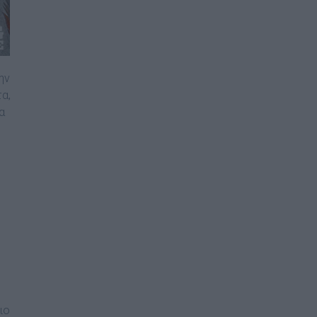
ην
α,
α
.
ιο