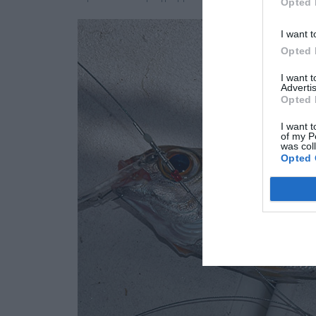
Opted 
I want t
Opted 
I want 
Advertis
Opted 
I want t
of my P
was col
Opted 