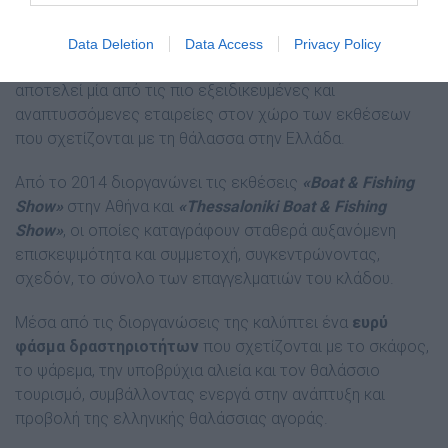
από τις 10:00 έως τις 19:00
.
Data Deletion
Data Access
Privacy Policy
Διοργανωτής του event είναι η
«Pelagic Expo»
, η οποία
αποτελεί μία από τις πιο εξειδικευμένες και
αναπτυσσόμενες εταιρείες στον χώρο των εκθέσεων
που σχετίζονται με τη θάλασσα στην Ελλάδα.
Από το 2014 διοργανώνει τις εκθέσεις
«Boat & Fishing
Show»
στην Αθήνα και
«Thessaloniki Boat & Fishing
Show»
, οι οποίες καταγράφουν σταθερά αυξανόμενη
επισκεψιμότητα και συμμετοχή, συγκεντρώνοντας,
σχεδόν, το σύνολο των επαγγελματιών του κλάδου.
Μέσα από τις διοργανώσεις της καλύπτει ένα
ευρύ
φάσμα δραστηριοτήτων
που σχετίζονται με το σκάφος,
το ψάρεμα, την υποβρύχια αλιεία και τον θαλάσσιο
τουρισμό, συμβάλλοντας ενεργά στην ανάπτυξη και
προβολή της ελληνικής θαλάσσιας αγοράς.