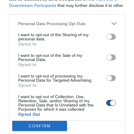
ναυτικοί κινητήρες σε πλήρη λειτουργία, ηλεκτρονικά
Downstream Participants
that may further disclose it to other
συστήματα και εξοπλισμός ναυτιλίας, καθώς και personal
third parties.
watercraft και μέσα θαλάσσιας αναψυχής.
Personal Data Processing Opt Outs
Η δυνατότητα άμεσης δοκιμής προσφέρει τόσο στους
I want to opt-out of the Sharing of my
επαγγελματίες όσο και στο κοινό μια ρεαλιστική και
personal data.
ολοκληρωμένη εικόνα, ενισχύοντας τη διαδικασία
Opted In
επιλογής και αγοράς.
I want to opt-out of the Sale of my
Personal Data.
Για τις εταιρείες του κλάδου, η διοργάνωση λειτουργεί
Opted In
ως ένα ισχυρό εργαλείο επικοινωνίας και πωλήσεων,
I want to opt-out of processing my
καθώς δημιουργεί άμεση επαφή με στοχευμένο κοινό και
Personal Data for Targeted Advertising.
προσφέρει πρακτική παρουσίαση των προϊόντων τους.
Opted In
I want to opt-out of Collection, Use,
Η βιωματική εμπειρία που προσφέρει το event αναμένεται
Retention, Sale, and/or Sharing of my
Personal Data that Is Unrelated with the
να συμβάλει ουσιαστικά στη λήψη αποφάσεων από τους
Purposes for which it was collected.
υποψήφιους αγοραστές.
Opted Out
Το
«Boat Test Festival 2026»
, κατά τη διάρκεια του
CONFIRM
τριημέρου της διοργάνωσης, θα λειτουργεί
καθημερινά