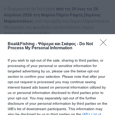
Η διοργάνωση θα διεξαχθεί
από τις 24 έως τις 26
Απριλίου 2026 στη Μαρίνα Πόρτο Ράφτη (Λιμένας
Μαρκοπούλου
), υπό την αιγίδα του Δήμου Μαρκοπούλου
Μεσογαίας, και φιλοδοξεί να αποτελέσει σημείο
αναφοράς για τον κλάδο.
Boat&Fishing - Ψάρεμα και Σκάφος -
Do Not
Το
«Boat Test Festival»
εισάγει ένα δυναμικό και
Process My Personal Information
βιωματικό concept, δίνοντας τη δυνατότητα σε
κατασκευαστές και εισαγωγείς να παρουσιάσουν τα
If you wish to opt-out of the sale, sharing to third parties, or
προϊόντα τους σε πραγματικές συνθήκες, στο φυσικό
processing of your personal or sensitive information for
τους περιβάλλον, τη θάλασσα.
targeted advertising by us, please use the below opt-out
section to confirm your selection. Please note that after your
Οι επισκέπτες θα έχουν τη δυνατότητα όχι μόνο να δουν,
opt-out request is processed you may continue seeing
αλλά και να δοκιμάσουν σκάφη και εξοπλισμό,
interest-based ads based on personal information utilized by
αποκτώντας άμεση εμπειρία πλεύσης.
us or personal information disclosed to third parties prior to
your opt-out. You may separately opt-out of the further
disclosure of your personal information by third parties on the
Στο
«Boat Test Festival 2026»
θα παρουσιαστούν
IAB’s list of downstream participants. This information may
πολυεστερικά και φουσκωτά σκάφη
από 4 έως 12 μέτρα
,
also be disclosed by us to third parties on the
IAB’s List of