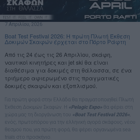
7 Απριλίου, 2026
Boat Test Festival 2026: Η πρώτη Πλωτή Έκθεση
Δοκιμών Σκαφών έρχεται στο Πόρτο Ράφτη
Από τις 24 έως τις 26 Απριλίου, σκάφη,
ναυτικοί κινητήρες και jet ski θα είναι
διαθέσιμα για δοκιμές στη θάλασσα, σε ένα
τριήμερο αφιερωμένο στις πραγματικές
δοκιμές σκαφών και εξοπλισμού.
Για πρώτη φορά στην Ελλάδα θα πραγματοποιηθεί Πλωτή
Έκθεση Δοκιμών Σκαφών. Η
«Pelagic Expo»
θα φέρει στη
χώρα μας τη διοργάνωση του
«Boat Test Festival 2026»
,
ενός, πρωτοπόρου για την ελληνική αγορά σκάφους, νέου
θεσμού που, για πρώτη φορά, θα φέρει οργανωμένα sea
trials στο προσκήνιο.