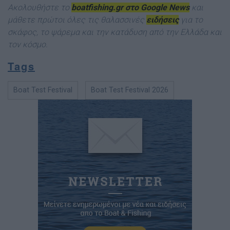
Ακολουθήστε το
boatfishing.gr στο Google News
και
μάθετε πρώτοι όλες τις θαλασσινές
ειδήσεις
για το
σκάφος, το ψάρεμα και την κατάδυση από την Ελλάδα και
τον κόσμ
ο.
Tags
Boat Test Festival
Boat Test Festival 2026