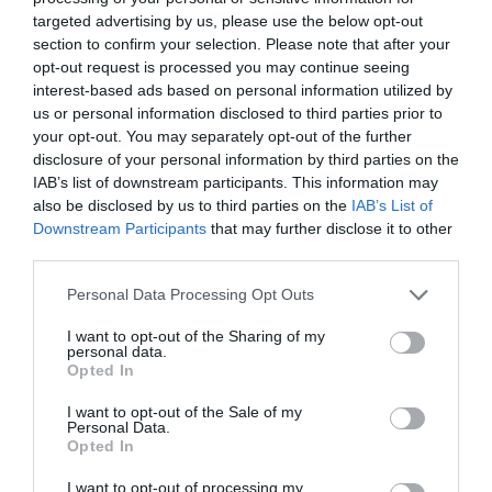
targeted advertising by us, please use the below opt-out
section to confirm your selection. Please note that after your
opt-out request is processed you may continue seeing
10 Ιουνίου, 2018
interest-based ads based on personal information utilized by
us or personal information disclosed to third parties prior to
Χανιά: Έριξε τα δίχτυα του στη θάλασσα και
your opt-out. You may separately opt-out of the further
ψάρεψε θησαυρό!
disclosure of your personal information by third parties on the
IAB’s list of downstream participants. This information may
Ένας αμφορέας πιάστηκε στα δίχτυα επαγγελματία αλιέα
also be disclosed by us to third parties on the
IAB’s List of
ο οποίος ψάρευε στον Κόλπο των Χανίων, χθες το πρωί.
Downstream Participants
that may further disclose it to other
third parties.
Σύμφωνα με πληροφορίες από το ekriti.gr, το αντικείμενο,
πιθανόν αρχαίας περιόδου, ήταν ύψους 85 εκατοστών,
Personal Data Processing Opt Outs
και παραδόθηκε στη Λιμενική Αρχή Παλαιού Λιμένα
I want to opt-out of the Sharing of my
Χανίων.
personal data.
Opted In
Από το Α’ Λιμενικό Τμήμα Παλαιού Λιμένα Χανίων το
I want to opt-out of the Sale of my
Κεντρικού Λιμεναρχείου Χανίων που διενεργεί
Personal Data.
προανάκριση, έχει ενημερωθεί η Εφορεία Αρχαιοτήτων
Opted In
Χανίων.
I want to opt-out of processing my