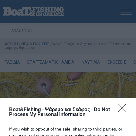
ΑΡΧΙΚΗ
ΝΕΑ
ΑΡΧΙΚΗ
/
ΝΕΑ & ΕΙΔΗΣΕΙΣ
/
Χανιά: Έριξε τα δίχτυα του στη θάλασσα και
ΕΚΔΟΣΕΙΣ
ψάρεψε θησαυρό!
ΨΑΡΕΜΑ ΑΠΟ ΑΚΤΗ
ΤΑΞΙΔΙΑ
ΕΠΑΓΓΕΛΜΑΤΙΚΗ ΑΛΙΕΙΑ
ΝΑΥΤΙΛΙΑ
ΕΚΘΕΣΕΙΣ
Θ
ΨΑΡΕΜΑ ΑΠΟ ΣΚΑΦΟΣ
ΨΑΡΟΤΟΥΦΕΚΟ
ΣΚΑΦΟΣ
VIDEO
ΕΞΟΠΛΙΣΜΟΣ
Boat&Fishing - Ψάρεμα και Σκάφος -
Do Not
Πολιτική Αποστολών / Επιστροφών
Process My Personal Information
Τρόποι Πληρωμής
If you wish to opt-out of the sale, sharing to third parties, or
Όροι Χρήσης
processing of your personal or sensitive information for