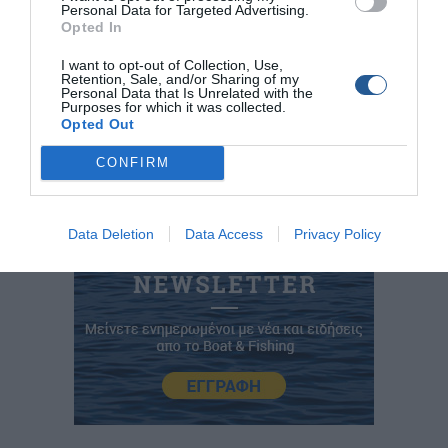
Personal Data for Targeted Advertising.
Tags
Opted In
I want to opt-out of Collection, Use,
Κρήτη
Επαγγελματίας Ψαράς
Χανιά
Retention, Sale, and/or Sharing of my
Personal Data that Is Unrelated with the
Αρχαίος Αμφορέας
Ψάρεμα με δίχτυα
Purposes for which it was collected.
Opted Out
CONFIRM
Data Deletion
Data Access
Privacy Policy