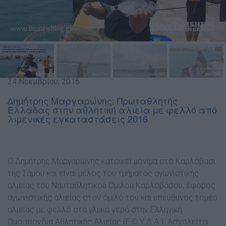
24 Νοεμβρίου, 2016
∆ηµήτρης Μαργαρώνης: Πρωταθλητής
Ελλάδας στην αθλητική αλιεία µε φελλό από
λιµενικές εγκαταστάσεις 2016
Ο ∆ηµήτρης Μαργαρώνης κατοικεί µόνιµα στο Καρλόβασι
της Σάµου και είναι µέλος του τµήµατος αγωνιστικής
αλιείας του Ναυταθλητικού Οµίλου Καρλοβάσου, έφορος
αγωνιστικής αλιείας στον όµιλό του και υπεύθυνος τοµέα
αλιείας µε φελλό στα γλυκά νερά στην Ελληνική
Οµοσπονδία Αθλητικής Αλιείας (Ε.Ο.Υ.∆.Α.). Ασχολείται