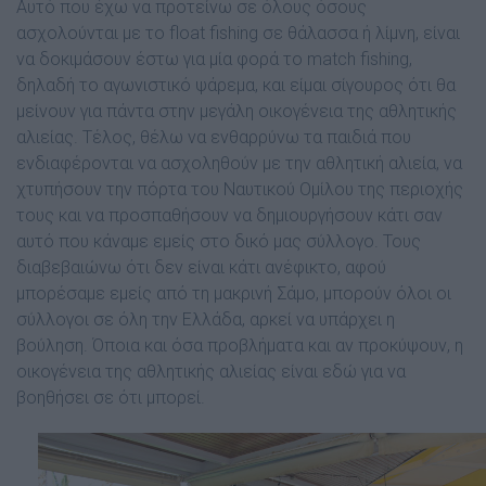
Αυτό που έχω να προτείνω σε όλους όσους
ασχολούνται µε το float fishing σε θάλασσα ή λίµνη, είναι
να δοκιµάσουν έστω για µία φορά το match fishing,
δηλαδή το αγωνιστικό ψάρεµα, και είµαι σίγουρος ότι θα
µείνουν για πάντα στην µεγάλη οικογένεια της αθλητικής
αλιείας. Τέλος, θέλω να ενθαρρύνω τα παιδιά που
ενδιαφέρονται να ασχοληθούν µε την αθλητική αλιεία, να
χτυπήσουν την πόρτα του Ναυτικού Οµίλου της περιοχής
τους και να προσπαθήσουν να δηµιουργήσουν κάτι σαν
αυτό που κάναµε εµείς στο δικό µας σύλλογο. Τους
διαβεβαιώνω ότι δεν είναι κάτι ανέφικτο, αφού
µπορέσαµε εµείς από τη µακρινή Σάµο, µπορούν όλοι οι
σύλλογοι σε όλη την Ελλάδα, αρκεί να υπάρχει η
βούληση. Όποια και όσα προβλήµατα και αν προκύψουν, η
οικογένεια της αθλητικής αλιείας είναι εδώ για να
βοηθήσει σε ότι µπορεί.