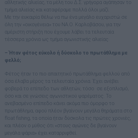
αθλητικής αλιείας, τα µέλη του ∆.Σ. γρήγορα αγάπησαν το
τµήµα αλιείας και καταφέραµε πολλά όλοι µαζί.
Με την ευκαιρία θέλω να πω ένα µεγάλο ευχαριστώ σε
όλη την «οικογένεια» του ΝΑ.Ο. Καρλοβάσου, για την
αµέριστη στήριξη που έχουµε λάβει τα τελευταία
τέσσερα χρόνια ως τµήµα αγωνιστικής αλιείας.
– Ήταν φέτος εύκολο ή δύσκολο το πρωτάθληµα µε
φελλό;
Φέτος ήταν το πιο απαιτητικό πρωτάθληµα φελλού από
όσα έλαβα µέρος τα τελευταία χρόνια. Έχει ανέβει
φοβερά το επίπεδο των αθλητών, τόσο σε εξοπλισµό,
όσο και σε γνώσεις αγωνιστικού ψαρέµατος. Το
ανεβασµένο επίπεδο κάνει ακόµα πιο όµορφο το
πρωτάθληµα, αφού πλέον βγαίνουν µεγάλα θηράµατα στο
float fishing, τα οποία ήταν δύσκολα τις πρώτες χρονιές,
και πλέον ο µύθος ότι «στους αγώνες δε βγαίνουν
µεγάλα ψάρια» έχει καταρριφθεί.