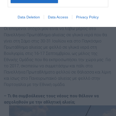
λεπτό του αγώνα.
– Ποιοι οι επόµενοι στόχοι σου;
Data Deletion
Data Access
Privacy Policy
Οι επόµενοι στόχοι µου είναι να λάβω µέρος στο
Πανελλήνιο Πρωτάθληµα αλιείας σε γλυκά νερά που θα
γίνει στη Σάµο στις 30-31 Ιουλίου και στο Παγκόσµιο
Πρωτάθληµα αλιείας µε φελλό σε γλυκά νερά στη
Βουλγαρία, στις 16-17 Σεπτεµβρίου, ως µέλος της
Εθνικής Οµάδας που θα εκπροσωπήσει την χώρα µας. Για
το 2017, σκοπεύω να συµµετάσχω και πάλι στα
Πανελλήνια Πρωταθλήµατα φελλού σε θάλασσα και λίµνη
και ίσως στο Πανευρωπαϊκό αλιείας µε φελλό στην
Πορτογαλία µε την Εθνική οµάδα.
– Τι θα συµβούλευες τους νέους που θέλουν να
ασχοληθούν µε την αθλητική αλιεία;