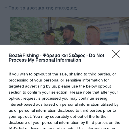
– Ποιο το µυστικό της επιτυχίας;
Boat&Fishing - Ψάρεμα και Σκάφος -
Do Not
Process My Personal Information
If you wish to opt-out of the sale, sharing to third parties, or
processing of your personal or sensitive information for
targeted advertising by us, please use the below opt-out
section to confirm your selection. Please note that after your
opt-out request is processed you may continue seeing
Καταρχάς, δε θεωρώ ότι είµαι απαραίτητα καλύτερος
interest-based ads based on personal information utilized by
ψαράς από τους υπόλοιπους συναθλητές µου επειδή
us or personal information disclosed to third parties prior to
κέρδισα το Πρωτάθληµα φέτος, µιας και η διαφορά µας
your opt-out. You may separately opt-out of the further
ήταν µικρή και πραγµατικά υπήρχαν αθλητές που ίσως
disclosure of your personal information by third parties on the
είχαν καλύτερο επίπεδο από το δικό µου. Αυτό που
IAB’s list of downstream participants. This information may