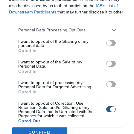
προσπάθησα προσωπικά να κάνω, ήταν να φροντίζω πριν
also be disclosed by us to third parties on the
IAB’s List of
από κάθε αγώνα να είµαι όσο το δυνατόν καλύτερα
Downstream Participants
that may further disclose it to other
third parties.
προετοιµασµένος από πλευράς εξοπλισµού. Ειδικά όταν
έπρεπε να ψαρέψω σε λιµάνι που δε γνώριζα,
Personal Data Processing Opt Outs
προσπαθούσα να έχω έτοιµα όσο το δυνατόν
περισσότερα καλάµια, για να είµαι σε θέση να καλύψω
I want to opt-out of the Sharing of my
personal data.
κάθε δυνατή συνθήκη που θα συναντούσα. Καλάµια
Opted In
bolognese 7µετρα, 6µετρα, 5µετρα, καλάµια εγγλέζικου
light και heavy για ψάρεµα από βαθιά νερά µέχρι τελείως
I want to opt-out of the Sale of my
Personal Data.
αφρό και σε όποια απόσταση απαιτούνταν. Οι ελαφριές
Opted In
και µε µικρό ερµάτισµα αρµατωσιές, ίσως να ήταν τελικά
I want to opt-out of processing my
αυτές που µε βοήθησαν. Επίσης πολύ σηµαντικές
Personal Data for Targeted Advertising.
παράµετροι για την επιτυχία, είναι η σωστή διαχείριση
Opted In
των δολωµάτων και ειδικά της µαλάγρας κατά τη
I want to opt-out of Collection, Use,
διάρκεια του αγώνα είναι, όπως επίσης και η ταχύτητα
Retention, Sale, and/or Sharing of my
Personal Data that Is Unrelated with the
του αθλητή. Μα πάνω από όλα θεωρώ ότι ο αθλητής του
Purposes for which it was collected.
float fishing πρέπει να διαθέτει πείσµα και να προσπαθεί
Opted Out
µέχρι την τελευταία στιγµή, µιας και στο ψάρεµα υπάρχει
CONFIRM
η πιθανότητα να βγει κάτι καλό ακόµα και στο τελευταίο