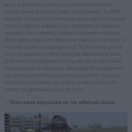
µε το ψάρεµα από µικρός και ξεκίνησε κλασσικά µε
πεταχτάρι και απίκο στο λιµάνι τα καλοκαίρια. Το 2005
αγόρασε το πρώτο του καλάµι µε µηχανισµό και ξεκίνησε
το πιο «σοβαρό» ψάρεµα. Έχει ασχοληθεί µε διάφορες
τεχνικές, όπως spinning, casting, bolognese, εγγλέζικο,
shore jigging, συρτή από βάρκα, και οµολογεί πως όλες οι
τεχνικές έχουν την οµορφιά τους. Τα τελευταία χρόνια
τον έχει κερδίσει το float fishing σε θάλασσα και λίµνη.
Είναι πλέον η αγαπηµένη του τεχνική, και αν και πολλές
φορές µπαίνει σε πειρασµό, αποφεύγει στα προσωπικά
του ψαρέµατα να παίρνει εργαλεία για άλλες τεχνικές,
γιατί είναι της άποψης ότι αν θες να κάνεις κάτι καλά
πρέπει να αφοσιωθείς µόνο σε αυτό.
– Πόσο καιρό ασχολείσαι µε την αθλητική αλιεία;