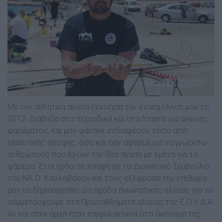
Με την αθλητική αλιεία ξεκίνησα την ενασχόληση µου το
2012. ∆ιάβαζα στα περιοδικά και στα forums για αγώνες
ψαρέµατος, και µου φάνηκε ενδιαφέρον τόσο από
αλιευτικής άποψης, όσο και σαν αφορµή για να γνωρίσω
ανθρώπους που έχουν την ίδια αγάπη µε εµένα για το
ψάρεµα. Έτσι ήρθα σε επαφή µε το ∆ιοικητικό Συµβούλιο
του ΝΑ.Ο. Καρλοβάσου και τους εξέφρασα την επιθυµία
µου να δηµιουργηθεί µία οµάδα αγωνιστικής αλιείας για να
συµµετάσχουµε στα Πρωταθλήµατα αλιείας της Ε.Ο.Υ.∆.Α.
Αν και στην αρχή ήταν επιφυλακτικοί στο άκουσµα της