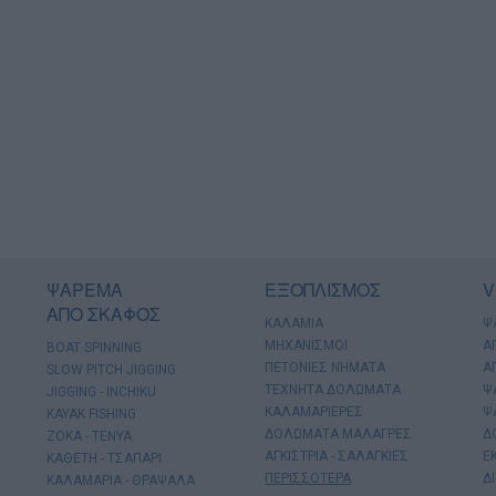
ΨΑΡΕΜΑ
ΕΞΟΠΛΙΣΜΟΣ
V
ΑΠΟ ΣΚΑΦΟΣ
ΚΑΛΑΜΙΑ
Ψ
ΜΗΧΑΝΙΣΜΟΙ
Α
BOAT SPINNING
ΠΕΤΟΝΙΕΣ ΝΗΜΑΤΑ
Α
SLOW PITCH JIGGING
ΤΕΧΝΗΤΑ ΔΟΛΩΜΑΤΑ
Ψ
JIGGING - INCHIKU
ΚΑΛΑΜΑΡΙΕΡΕΣ
Ψ
KAYAK FISHING
ΔΟΛΩΜΑΤΑ ΜΑΛΑΓΡΕΣ
Δ
ΖΟΚΑ - ΤΕΝΥΑ
ΑΓΚΙΣΤΡΙΑ - ΣΑΛΑΓΚΙΕΣ
Ε
ΚΑΘΕΤΗ - ΤΣΑΠΑΡΙ
ΠΕΡΙΣΣΟΤΕΡΑ
Δ
ΚΑΛΑΜΑΡΙΑ - ΘΡΑΨΑΛΑ