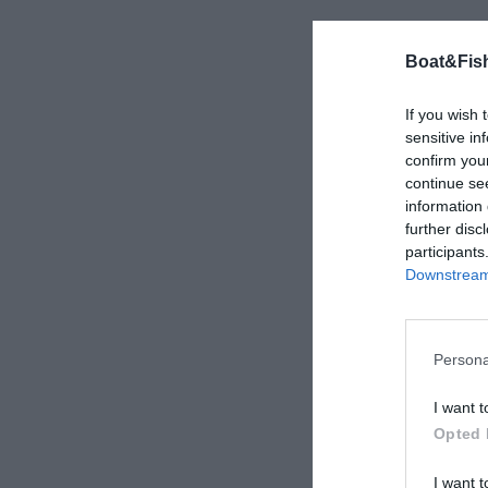
Boat&Fish
If you wish 
sensitive in
confirm you
continue se
information 
further disc
participants
Downstream 
Persona
I want t
Opted 
I want t