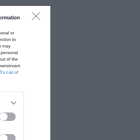
ormation
sonal or
ection to
ou may
 personal
out of the
 downstream
B’s List of