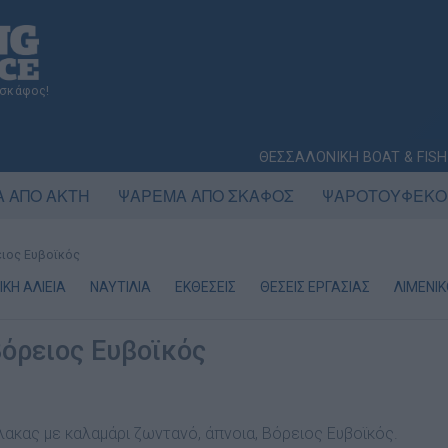
 σκάφος!
ΘΕΣΣΑΛΟΝΙΚΗ BOAT & FISH
 ΑΠΟ ΑΚΤΗ
ΨΑΡΕΜΑ ΑΠΟ ΣΚΑΦΟΣ
ΨΑΡΟΤΟΥΦΕΚΟ
ειος Ευβοϊκός
ΚΗ ΑΛΙΕΙΑ
ΝΑΥΤΙΛΙΑ
ΕΚΘΕΣΕΙΣ
ΘΕΣΕΙΣ ΕΡΓΑΣΙΑΣ
ΛΙΜΕΝΙ
όρειος Ευβοϊκός
ύλακας µε καλαµάρι ζωντανό, άπνοια, Βόρειος Ευβοϊκός.