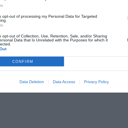
In
to opt-out of processing my Personal Data for Targeted
ing.
In
o opt-out of Collection, Use, Retention, Sale, and/or Sharing
ersonal Data that Is Unrelated with the Purposes for which it
lected.
Out
CONFIRM
Data Deletion
Data Access
Privacy Policy