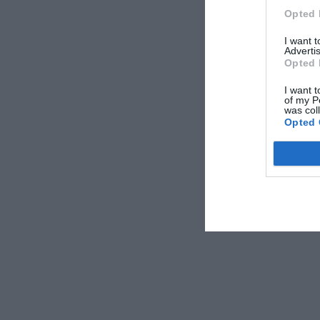
Opted 
I want 
Advertis
Opted 
I want t
of my P
was col
Opted 