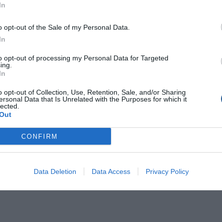
In
o opt-out of the Sale of my Personal Data.
Διακινητές Προσφύγων
In
to opt-out of processing my Personal Data for Targeted
ing.
In
o opt-out of Collection, Use, Retention, Sale, and/or Sharing
ersonal Data that Is Unrelated with the Purposes for which it
lected.
Out
CONFIRM
Data Deletion
Data Access
Privacy Policy