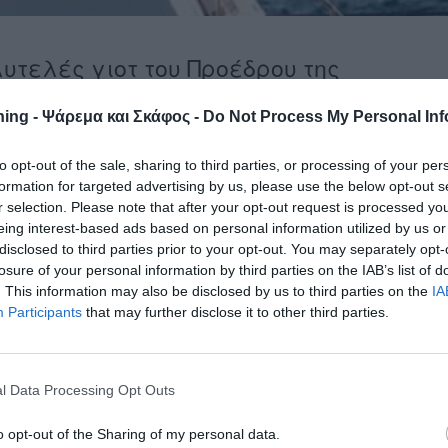
υτελές γιοτ του Προέδρου της
 σκάφος βρέθηκε σε ελληνικό νησί!
ing - Ψάρεμα και Σκάφος -
Do Not Process My Personal Inf
 διακινητές προσφύγων έκλεψαν το πολυτελές σκάφος του
ικαρνασσού και με αυτό πιθανολογείται ότι μετέφεραν
to opt-out of the sale, sharing to third parties, or processing of your per
 Αυτή, σύμφωνα με την τουρκική εφημερίδα είναι μια πρακτικ
formation for targeted advertising by us, please use the below opt-out s
r selection. Please note that after your opt-out request is processed y
eing interest-based ads based on personal information utilized by us or
disclosed to third parties prior to your opt-out. You may separately opt-
ύν για να μεταφέρουν, χωρίς να κινήσουν υποψίες, τους
losure of your personal information by third parties on the IAB’s list of
ς ακτές. Τελευταίο θύμα ήταν ο Πρόεδρος της Μπεσίκτας, κα
. This information may also be disclosed by us to third parties on the
IA
iso» εκλάπη πριν από 10 ημέρες και παρά τις έρευνες των
Participants
that may further disclose it to other third parties.
α τουρκικά ΜΜΕ το σκάφος βρέθηκε σε ελληνικό νησί και ο
ι καπνός.
l Data Processing Opt Outs
o opt-out of the Sharing of my personal data.