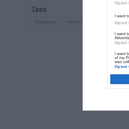
Opted 
Tags
I want t
Πρόσφυγες
Κλοπή σκάφους
Σκάφος
Opted 
I want 
Advertis
Opted 
I want t
of my P
was col
Opted 