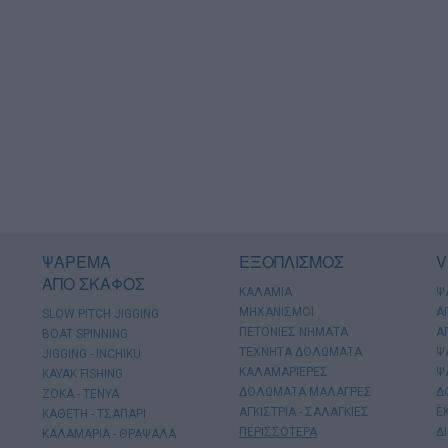
ΨΑΡΕΜΑ
ΕΞΟΠΛΙΣΜΟΣ
V
ΑΠΟ ΣΚΑΦΟΣ
ΚΑΛΑΜΙΑ
Ψ
ΜΗΧΑΝΙΣΜΟΙ
Α
SLOW PITCH JIGGING
ΠΕΤΟΝΙΕΣ ΝΗΜΑΤΑ
Α
BOAT SPINNING
ΤΕΧΝΗΤΑ ΔΟΛΩΜΑΤΑ
Ψ
JIGGING - INCHIKU
ΚΑΛΑΜΑΡΙΕΡΕΣ
Ψ
KAYAK FISHING
ΔΟΛΩΜΑΤΑ ΜΑΛΑΓΡΕΣ
Δ
ΖΟΚΑ - ΤΕΝΥΑ
ΑΓΚΙΣΤΡΙΑ - ΣΑΛΑΓΚΙΕΣ
Ε
ΚΑΘΕΤΗ - ΤΣΑΠΑΡΙ
ΠΕΡΙΣΣΟΤΕΡΑ
Δ
ΚΑΛΑΜΑΡΙΑ - ΘΡΑΨΑΛΑ