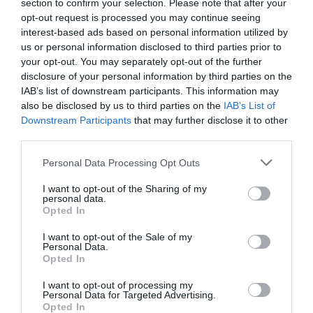
section to confirm your selection. Please note that after your
«Η μία πλευρά της λίμνης έχει σχεδόν αποστραγγιστεί.
opt-out request is processed you may continue seeing
Έχει μετατραπεί σε βούρκο», σημειώνει χαρακτηριστικά.
interest-based ads based on personal information utilized by
us or personal information disclosed to third parties prior to
Η κ. Ζουζέλη κάνει λόγο για
γεωμετρική πρόοδο στην
your opt-out. You may separately opt-out of the further
υποχώρηση των υδάτων
, υπογραμμίζοντας ότι η
disclosure of your personal information by third parties on the
κατάσταση
έχει πλέον φτάσει σε οριακό και
IAB’s list of downstream participants. This information may
επικίνδυνο σημείο
.
also be disclosed by us to third parties on the
IAB’s List of
Downstream Participants
that may further disclose it to other
Η κ. Ζουζέλη επισημαίνει ότι παρόμοια φαινόμενα είχαν
third parties.
εμφανιστεί και στο παρελθόν, όμως
ποτέ σε τέτοια
Personal Data Processing Opt Outs
έκταση και διάρκεια
.
I want to opt-out of the Sharing of my
personal data.
«Έχει ξανασυμβεί να χαμηλώσει η στάθμη για ένα, δύο ή
Opted In
τρία χρόνια, αλλά στη συνέχεια επανερχόταν με τις
βροχές και τα χιόνια. Αυτή τη φορά, η μείωση είναι
I want to opt-out of the Sale of my
Personal Data.
τραγική και συνεχίζεται αδιάκοπα
», τόνισε.
Opted In
Όπως εξηγεί, το πρόβλημα δεν οφείλεται τόσο στην
I want to opt-out of processing my
Personal Data for Targeted Advertising.
έλλειψη βροχοπτώσεων όσο στην
απουσία χιονιού
, που
Opted In