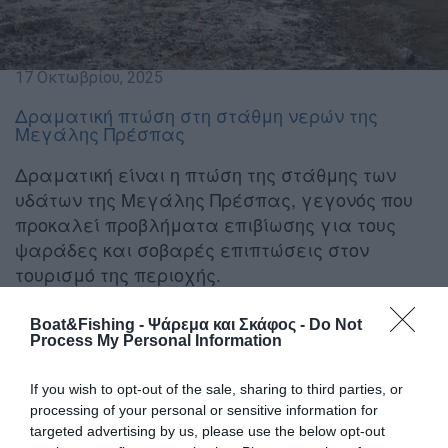
17 Οκτωβρίου, 2025
Δραματική πτώση στη στάθμη νερών της
Μεγάλης Πρέσπας
Δραματική είναι η πτώση της στάθμης των
υδάτων της Μεγάλης Πρέσπας, γεγονός που
προκαλεί προβλήματα επιβίωσης για τους
ψαράδες και σοβαρές επιπτώσεις στον
τουρισμό της περιοχής.
Όπως αναφέρει η
εκπρόσωπος επικοινωνίας του
Boat&Fishing - Ψάρεμα και Σκάφος -
Do Not
Process My Personal Information
Δήμου Πρεσπών, Σοφία Ζουζέλη
, οι ψαράδες
αναγκάζονται να ρίχνουν τις βάρκες τους
όλο και πιο
μακριά από την ακτή
If you wish to opt-out of the sale, sharing to third parties, or
, προκειμένου να βρουν αρκετό
processing of your personal or sensitive information for
βάθος για να επιπλεύσουν.
targeted advertising by us, please use the below opt-out