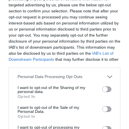
ΠΡΟΕ∆ΡΟΣ:
Νικόλαος Καραγιάννης, ΑΣΕΑ ΠΤΟΛΕΜΑΪ∆ΑΣ
targeted advertising by us, please use the below opt-out
ΓΡΑΜΜΑΤΕΑΣ
: Χαράλαµπος Παπαδόπουλος, ΝΟ ΒΟΡΕΙΟ
section to confirm your selection. Please note that after your
ΑΙΓΑΙΟ
opt-out request is processed you may continue seeing
ΤΟΜΕΑΣ ΑΛΙΕΙΑΣ ΑΠΟ ΤΗΝ ΑΚΤΗ:
Αντώνης Μιχαηλίδης,
interest-based ads based on personal information utilized by
us or personal information disclosed to third parties prior to
ΤΡΙΤΩΝ F.C.
your opt-out. You may separately opt-out of the further
Υπεύθυνος ∆ιεθνών Σχέσεων:
Γιώργος Κυριαζής,
disclosure of your personal information by third parties on the
ΤΡΙΤΩΝ F.C.
IAB’s list of downstream participants. This information may
Yπεύθυνη Ανάπτυξης Γυναικείων τµηµάτων:
Σοφία
also be disclosed by us to third parties on the
IAB’s List of
Σιάτρα, ΤΡΙΤΩΝ F.C.
Downstream Participants
that may further disclose it to other
ΤΟΜΕΑΣ AΛΙΕΙΑΣ ΜΕ ΦΕΛΛΟ
: Θεοχάρης Τσέπελας,
third parties.
ΑΚΑ∆ΗΜΙΑ Α.∆.
Personal Data Processing Opt Outs
ΤΟΜΕΑΣ ΒΟΛΩΝ ΘΑΛΑΣΣΙΩΝ ΒΑΡΩΝ:
Κων/νος
Χατζηαναστασιάδης, ΑΣΕΑ ΠΤΟΛΕΜΑΪ∆ΑΣ
I want to opt-out of the Sharing of my
personal data.
ΤΟΜΕΑΣ ΑΛΙΕΙΑΣ ΑΠΟ ΣΚΑΦΟΣ
: Κών/νος ∆ρόσος, ΝΟ
Opted In
ΚΑΡΥΣΤΟΥ
ΤΟΜΕΑΣ ΑΛΙΕΙΑΣ ΚΥΠΡΙΝΟΥ:
Αλέξανδρος Οτουντζίδης,
I want to opt-out of the Sale of my
Personal Data.
ΑΣΕΑ ΠΤΟΛΕΜΑΪ∆ΑΣ
Opted In
ΤΟΜΕΑΣ ΑΛΙΕΙΑΣ ΜΕ ΦΕΛΛΟ ΕΣΩΤΕΡΙΚΑ ΝΕΡΑ:
Νικόλαος Καραγιάννης, ΑΣΕΑ ΠΤΟΛΕΜΑΪ∆ΑΣ
I want to opt-out of processing my