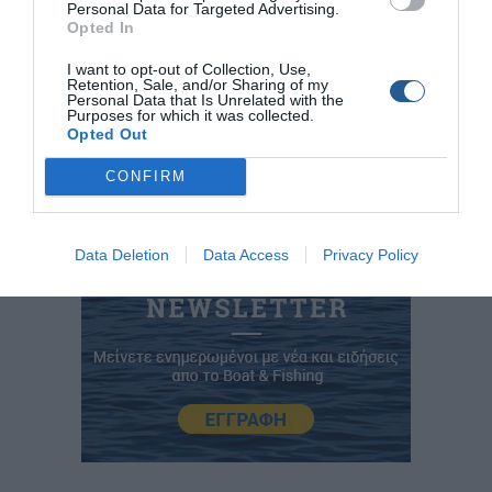
Personal Data for Targeted Advertising.
ΥΠΕΥΘΥΝΟΣ ΑΝΑΠΤΥΞΗΣ ΤΜΗΜΑΤΩΝ ΝΕΩΝ U21
:
Opted In
∆ηµήτριος Μαργαρώνης, ΝΑΟ ΚΑΡΛΟΒΑΣΟΥ
I want to opt-out of Collection, Use,
ΥΠΕΥΘΥΝΟΣ ∆ΙΟΡΓΑΝΩΣΗΣ ΑΓΩΝΩΝ:
Νικόλαος Κορρές,
Retention, Sale, and/or Sharing of my
Ο.Φ.Α.
Personal Data that Is Unrelated with the
Purposes for which it was collected.
Opted Out
CONFIRM
Data Deletion
Data Access
Privacy Policy