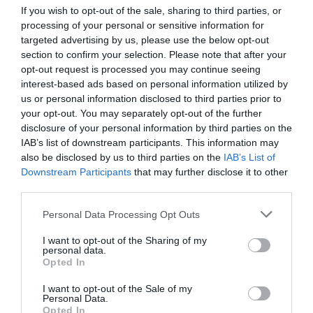
«Είχα πρόσφατα µία άσχηµη εµπειρία µε αίσιο τέλος που θέλω
If you wish to opt-out of the sale, sharing to third parties, or
να µοιραστώ µαζί σας και µε τους αναγνώστες του περιοδικού.
processing of your personal or sensitive information for
targeted advertising by us, please use the below opt-out
Πρόσφατα αγόρασα ένα καινούριο σκάφος, ένα φουσκωτό
section to confirm your selection. Please note that after your
Evripus 6,80 Open, όπου και το πήγα στον µηχανικό µου στη
opt-out request is processed you may continue seeing
περιοχή Βάρης Κορωπίου για να ολοκληρώσει την εγκατάσταση
interest-based ads based on personal information utilized by
της µηχανής. Επειδή ένα εξάρτηµα δεν υπήρχε διαθέσιµο από την
us or personal information disclosed to third parties prior to
αντιπροσωπία περιµέναµε να έρθει από το εξωτερικό µε τις
your opt-out. You may separately opt-out of the further
γνωστές καθυστερήσεις λόγω capital control. Το πάρκινγκ του
disclosure of your personal information by third parties on the
µηχανικού ήταν πέρα ως πέρα προβλεπόµενο, φυλασσόµενο µε
IAB’s list of downstream participants. This information may
also be disclosed by us to third parties on the
IAB’s List of
εταιρία security, µε κάµερες παντού όπως θα έπρεπε. Όµως οι
Downstream Participants
that may further disclose it to other
«κύριοι» στις 2:46 σκεπάσανε τις κάµερες, παραβιάσανε τη
third parties.
πόρτα, σηκώσανε το σκάφος, το πήρανε και φύγανε. Αυτό έγινε
Αύγουστο µήνα. Την επόµενη µέρα, κατά τις 10:00 µε 11:00 το
Personal Data Processing Opt Outs
πρωί δέχτηκε ο µηχανικός µου ένα τηλέφωνο από τον Γιώργο
I want to opt-out of the Sharing of my
Κρανίτη, αφού βέβαια είχε γίνει γνωστό µέσω social media και
personal data.
email για την κλοπή, για να αναφέρει ότι υπάρχει ένα σκάφος στα
Opted In
30 µέτρα έξω από την είσοδο του ναυπηγείου, ζητώντας
I want to opt-out of the Sale of my
περισσότερα στοιχεία για το σκάφος.
Personal Data.
Opted In