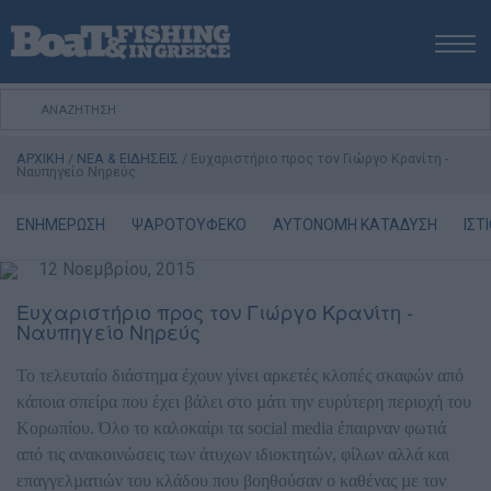
ΑΡΧΙΚΗ
ΝΕΑ
ΑΡΧΙΚΗ
/
ΝΕΑ & ΕΙΔΗΣΕΙΣ
/
Ευχαριστήριο προς τον Γιώργο Κρανίτη -
ΕΚΔΟΣΕΙΣ
Ναυπηγείο Νηρεύς
ΨΑΡΕΜΑ ΑΠΟ ΑΚΤΗ
ΕΝΗΜΕΡΩΣΗ
ΨΑΡΟΤΟΥΦΕΚΟ
ΑΥΤΟΝΟΜΗ ΚΑΤΑΔΥΣΗ
ΙΣΤ
ΨΑΡΕΜΑ ΑΠΟ ΣΚΑΦΟΣ
12 Νοεμβρίου, 2015
ΨΑΡΟΤΟΥΦΕΚΟ
ΣΚΑΦΟΣ
Ευχαριστήριο προς τον Γιώργο Κρανίτη -
Ναυπηγείο Νηρεύς
VIDEO
ΕΞΟΠΛΙΣΜΟΣ
Το τελευταίο διάστηµα έχουν γίνει αρκετές κλοπές σκαφών από
κάποια σπείρα που έχει βάλει στο µάτι την ευρύτερη περιοχή του
ΘΕΣΣΑΛΟΝΙΚΗ BOAT & FISHING SHOW 2025
Κορωπίου. Όλο το καλοκαίρι τα social media έπαιρναν φωτιά
BOAT & FISHING SHOW 2025
από τις ανακοινώσεις των άτυχων ιδιοκτητών, φίλων αλλά και
επαγγελµατιών του κλάδου που βοηθούσαν ο καθένας µε τον