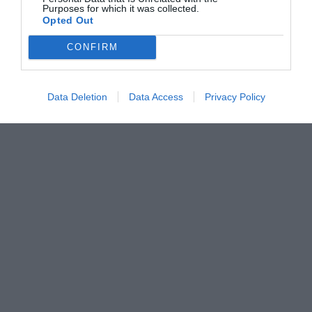
Purposes for which it was collected.
Opted Out
© Copyright 2017 Boatfishing. All rights reserved.
Handcrafted By
Whitehat
CONFIRM
Data Deletion
Data Access
Privacy Policy