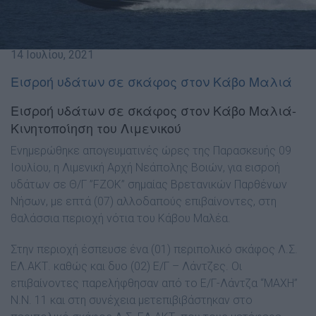
14 Ιουλίου, 2021
Εισροή υδάτων σε σκάφος στον Κάβο Μαλιά
Εισροή υδάτων σε σκάφος στον Κάβο Μαλιά-
Κινητοποίηση του Λιμενικού
Ενημερώθηκε απογευματινές ώρες της Παρασκευής 09
Ιουλίου, η Λιμενική Αρχή Νεάπολης Βοιών, για εισροή
υδάτων σε Θ/Γ ”FZOK” σημαίας Βρετανικών Παρθένων
Νήσων, με επτά (07) αλλοδαπούς επιβαίνοντες, στη
θαλάσσια περιοχή νότια του Κάβου Μαλέα.
Στην περιοχή έσπευσε ένα (01) περιπολικό σκάφος Λ.Σ.
ΕΛ.ΑΚΤ. καθώς και δυο (02) Ε/Γ – Λάντζες. Οι
επιβαίνοντες παρελήφθησαν από το Ε/Γ-Λάντζα “ΜΑΧΗ”
Ν.Ν. 11 και στη συνέχεια μετεπιβιβάστηκαν στο