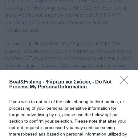
περιπολικό σκάφος Λ.Σ. ΕΛ.ΑΚΤ. που τους μετέφερε
στον λιμένα Νεάπολης, ενώ οι δύο (02) Ε/Γ-Λάντζες με
την συνοδεία του περιπολικού σκάφους Λ.Σ-ΕΛ.ΑΚΤ.
ρυμούλκησαν το Θ/Γ με ασφάλεια στον λιμένα
Παλαιόκαστρου.
Κλιμάκιο της Πυροσβεστικής Υπηρεσίας μετέβη στο
λιμένα Παλαιoκάστρου για την απάντληση υδάτων από το
εν λόγω Θ/Γ, ενώ από τον φορέα διαχείρισης του λιμένα
τοποθετήθηκε πλωτό φράγμα για προληπτικούς λόγους.
Από την Λιμενική Αρχή που διενεργεί προανάκριση,
Boat&Fishing - Ψάρεμα και Σκάφος -
Do Not
απαγορεύτηκε ο απόπλους του ”FZOK” μέχρι την
Process My Personal Information
προσκόμιση βεβαιωτικού διατήρησης κλάσης από το
νηογνώμονα που το παρακολουθεί, ενώ από το
If you wish to opt-out of the sale, sharing to third parties, or
processing of your personal or sensitive information for
περιστατικό δεν αναφέρθηκε τραυματισμός ατόμων.
targeted advertising by us, please use the below opt-out
Tags
section to confirm your selection. Please note that after your
opt-out request is processed you may continue seeing
interest-based ads based on personal information utilized by
Κάβο Μαλιάς
Εισροή υδάτων σε σκάφος