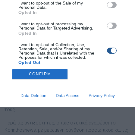
I want to opt-out of the Sale of my
Personal Data.
Opted In
I want to opt-out of processing my
Personal Data for Targeted Advertising.
Opted In
I want to opt-out of Collection, Use,
Retention, Sale, and/or Sharing of my
Personal Data that Is Unrelated with the
Purposes for which it was collected.
Opted Out
CONFIRM
Να προσθέσουμε ότι το ολοθούριο, κοστίζει αρκετά
ευρώ το κιλό αφού τα ακριβά εστιατόρια της Ασίας
Data Deletion
Data Access
Privacy Policy
πληρώνουν ακριβά, για να το συμπεριλάβουν στο μενού
τους.
Παρά τις αντιξοότητες, όπως σχετικά αναφέρει το
Korinthosnews, με μειωμένη σύνθεση προσωπικού και τις