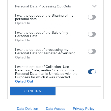
Personal Data Processing Opt Outs
Σύμφωνα με τις καταγγελίες, όλα αυτά συνέβησαν με τη
I want to opt-out of the Sharing of my
personal data.
συνοδεία τριών σκαφών της Τουρκικής Ακτοφυλακής,
Opted In
που εμφανώς δεν παρενέβησαν.
I want to opt-out of the Sale of my
Personal Data.
Όταν έφθασαν τα
ελληνικά περιπολικά της
Opted In
Ακτοφυλακής
, τα τουρκικά αλιευτικά είχαν ήδη
I want to opt-out of processing my
αποχωρήσει.
Personal Data for Targeted Advertising.
Opted In
Υπενθυμίζεται ότι στις 18 Νοεμβρίου δύο τουρκικά
αλιευτικά, συνοδευόμενα από δύο σκάφη της
I want to opt-out of Collection, Use,
τουρκικής
Retention, Sale, and/or Sharing of my
Ακτοφυλακή
ς, όχι μόνο εισήλθαν στα ελληνικά χωρικά
Personal Data that Is Unrelated with the
Purposes for which it was collected.
ύδατα στο
Αγαθονήσι
, αλλά επιχείρησαν να εμβολίσουν
Opted Out
σκάφος του
Ελληνικού Λιμενικού
.
CONFIRM
Το τελευταίο απάντησε με προειδοποιητικά πυρά,
αναγκάζοντάς τους να απομακρυνθούν.
Data Deletion
Data Access
Privacy Policy