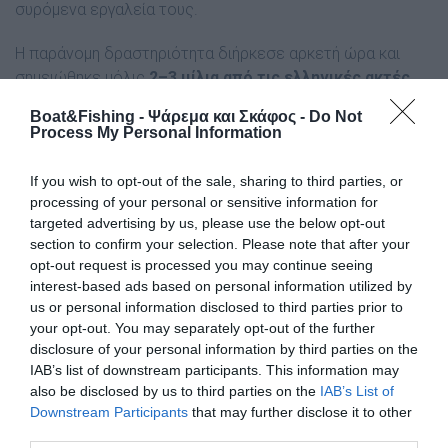
συρόμενα εργαλεία τους.
Η παράνομη δραστηριότητα διήρκεσε αρκετή ώρα και
σημειώθηκε μόλις
2–3 μίλια από τις ελληνικές ακτές
,
με τα ραντάρ δύο ελληνικών αλιευτικών να
Boat&Fishing - Ψάρεμα και Σκάφος -
Do Not
επιβεβαιώνουν τα στίγματα των τουρκικών σκαφών.
Process My Personal Information
If you wish to opt-out of the sale, sharing to third parties, or
processing of your personal or sensitive information for
targeted advertising by us, please use the below opt-out
section to confirm your selection. Please note that after your
opt-out request is processed you may continue seeing
interest-based ads based on personal information utilized by
us or personal information disclosed to third parties prior to
your opt-out. You may separately opt-out of the further
disclosure of your personal information by third parties on the
IAB’s list of downstream participants. This information may
also be disclosed by us to third parties on the
IAB’s List of
Downstream Participants
that may further disclose it to other
third parties.