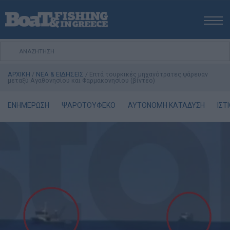
ΑΡΧΙΚΗ
ΝΕΑ
ΑΡΧΙΚΗ
/
ΝΕΑ & ΕΙΔΗΣΕΙΣ
/
Επτά τουρκικές μηχανότρατες ψάρευαν
ΕΚΔΟΣΕΙΣ
μεταξύ Αγαθονησίου και Φαρμακονησίου (βίντεο)
ΨΑΡΕΜΑ ΑΠΟ ΑΚΤΗ
ΕΝΗΜΕΡΩΣΗ
ΨΑΡΟΤΟΥΦΕΚΟ
ΑΥΤΟΝΟΜΗ ΚΑΤΑΔΥΣΗ
ΙΣΤ
ΨΑΡΕΜΑ ΑΠΟ ΣΚΑΦΟΣ
ΨΑΡΟΤΟΥΦΕΚΟ
ΣΚΑΦΟΣ
VIDEO
ΕΞΟΠΛΙΣΜΟΣ
ΘΕΣΣΑΛΟΝΙΚΗ BOAT & FISHING SHOW 2025
BOAT & FISHING SHOW 2025