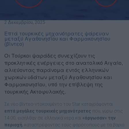
2 Δεκεμβρίου, 2025
Επτά τουρκικές μηχανότρατες ψάρευαν
μεταξύ Αγαθονησίου και Φαρμακονησίου
(βίντεο)
Οι Τούρκοι ψαράδες συνεχίζουν τις
προκλητικές ενέργειες στο ανατολικό Αιγαίο,
αλιεύοντας παράνομα εντός ελληνικών
χωρικών υδάτων μεταξύ Αγαθονησίου και
Φαρμακονησίου, υπό την επίβλεψη της
τουρκικής Ακτοφυλακής.
Σε νέο βίντεο-ντοκουμέντο του Star καταγράφονται
επτά μεγάλες τουρκικές μηχανότρατες
που, γύρω στις
14:00, εισήλθαν σε ελληνικά νερά και
«όργωσαν» την
περιοχή
, καταστρέφοντας τους ψαρότοπους με τα βαριά