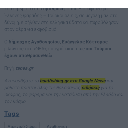
Αντίστοιχα περιστατικά είχαν σημειωθεί και στις αρχές
Σεπτεμβρίου στη
Σαμοθράκη
, όπου – σύμφωνα με
Έλληνες ψαράδες – Τούρκοι αλιείς, σε μεγάλη μάλιστα
δύναμη, εισήλθαν στα ελληνικά ύδατα και πυροβόλησαν
στον αέρα για εκφοβισμό.
Ο
δήμαρχος Αγαθονησίου, Ευάγγελος Κόττορος
,
μιλώντας στα «ΝΕΑ», υπογράμμισε πως
«οι Τούρκοι
έχουν αποθρασυνθεί»
.
Πηγή:
tanea.gr
Ακολουθήστε το
boatfishing.gr στο Google News
και
μάθετε πρώτοι όλες τις θαλασσινές
ειδήσεις
για το
σκάφος, το ψάρεμα και την κατάδυση από την Ελλάδα και
τον κόσμ
ο.
Tags
Λιμενικό Σώμα
Αγαθονήσι