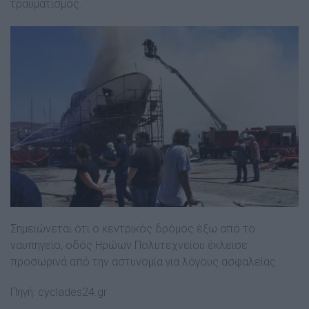
τραυματισμός.
Σημειώνεται ότι ο κεντρικός δρόμος έξω από το
ναυπηγείο, οδός Ηρώων Πολυτεχνείου έκλεισε
προσωρινά από την αστυνομία για λόγους ασφαλείας.
Πηγή:
cyclades24.gr