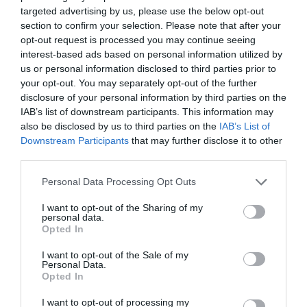
targeted advertising by us, please use the below opt-out
section to confirm your selection. Please note that after your
opt-out request is processed you may continue seeing
interest-based ads based on personal information utilized by
us or personal information disclosed to third parties prior to
Στην περιοχή έφτασε αμέσως σύσσωμη η δύναμη της
your opt-out. You may separately opt-out of the further
Πυροσβεστικής Υπηρεσίας Ερμούπολης με οχήματα και
disclosure of your personal information by third parties on the
προσωπικό ξεκινώντας το έργο της κατάσβεσης. Στον
IAB’s list of downstream participants. This information may
τόπο του ατυχήματος βρέθηκαν επίσης στελέχη του
also be disclosed by us to third parties on the
IAB’s List of
Λιμενικού Σώματος, της Αστυνομίας, της Περιφέρειας,
Downstream Participants
that may further disclose it to other
του Δήμου και της Πολιτικής Προστασίας. Η φωτιά τέθηκε
third parties.
υπό έλεγχο μετά από περίπου μία ώρα, κατακαίοντας το
Personal Data Processing Opt Outs
μεγαλύτεροι τμήμα του σκάφους, το οποίο ήταν
κατασχεμένο και είχε έρθει στην Σύρο παλαιότερα από
I want to opt-out of the Sharing of my
personal data.
τη Μύκονο, ωστόσο, το τελευταίο διάστημα απέκτησε
Opted In
νέο ιδιοκτήτη και είχε ξεκινήσει η επισκευή του.
I want to opt-out of the Sale of my
Personal Data.
Opted In
I want to opt-out of processing my