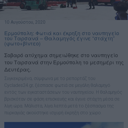
10 Αυγούστου, 2020
Ερμούπολη: Φωτιά και έκρηξη στο ναυπηγείο
του Ταρσανά – Θαλαμηγός έγινε “στάχτη”
(φωτο+βίντεο)
Σοβαρό ατύχημα σημειώθηκε στο ναυπηγείο
του Ταρσανά στην Ερμούπολη το μεσημέρι της
Δευτέρας.
Συγκεκριμένα, σύμφωνα με το ρεπορτάζ του
Cyclades24.gr, ξέσπασε φωτιά σε μεγάλη θαλαμηγό
εντός των εγκαταστάσεων του ναυπηγείου. Η θαλαμηγός
βρισκόταν σε φάση επισκευής και έγινε στάχτη μέσα σε
λίγη ώρα. Μάλιστα, λίγα λεπτά μετά το ξέσπασμα της
πυρκαγιάς ακούστηκε ισχυρή έκρηξη στο χώρο.