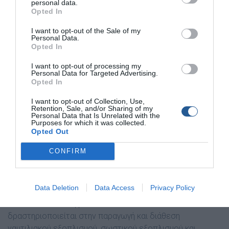
personal data.
Opted In
I want to opt-out of the Sale of my
Personal Data.
Opted In
I want to opt-out of processing my
Personal Data for Targeted Advertising.
Opted In
I want to opt-out of Collection, Use,
Retention, Sale, and/or Sharing of my
Personal Data that Is Unrelated with the
Συνολικά, η
EVAL
με τη συμμετοχή της στην έκθεση αλλά
Purposes for which it was collected.
Opted Out
και στα δρώμενα των ΠΟΣΕΙΔΩΝΙΩΝ, ενισχύει ακόμα
περισσότερο τη στρατηγική κατεύθυνση που ακολουθεί
CONFIRM
τα τελευταία χρόνια για εξωστρέφεια και ενισχύει τις
σχέσεις της με στελέχη της ναυτιλίας του εξωτερικού.
Data Deletion
Data Access
Privacy Policy
Η εταιρεία
EVAL – Ε. Γ. Βαλλιανάτος Α.Β.Ε.Ε.
ιδρύθηκε το
1976 από τον Ευάγγελο Βαλλιανάτο και
δραστηριοποιείται στην παραγωγή και διάθεση
ναυτιλιακού εξοπλισμού, σωστικού εξοπλισμού και