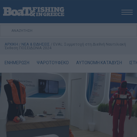
ΑΡΧΙΚΗ
ΝΕΑ
ΑΡΧΙΚΗ
/
ΝΕΑ & ΕΙΔΗΣΕΙΣ
/
EVAL: Συμμετοχή στη Διεθνή Ναυτιλιακή
ΕΚΔΟΣΕΙΣ
Έκθεση ΠΟΣΕΙΔΩΝΙΑ 2024
ΨΑΡΕΜΑ ΑΠΟ ΑΚΤΗ
ΕΝΗΜΕΡΩΣΗ
ΨΑΡΟΤΟΥΦΕΚΟ
ΑΥΤΟΝΟΜΗ ΚΑΤΑΔΥΣΗ
ΙΣΤ
ΨΑΡΕΜΑ ΑΠΟ ΣΚΑΦΟΣ
ΨΑΡΟΤΟΥΦΕΚΟ
ΣΚΑΦΟΣ
VIDEO
ΕΞΟΠΛΙΣΜΟΣ
ΘΕΣΣΑΛΟΝΙΚΗ BOAT & FISHING SHOW 2025
BOAT & FISHING SHOW 2025