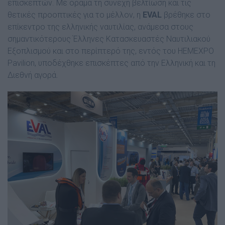
επισκεπτών. Με όραμα τη συνεχή βελτίωση και τις
θετικές προοπτικές για το μέλλον, η
EVAL
βρέθηκε στο
επίκεντρο της ελληνικής ναυτιλίας, ανάμεσα στους
σημαντικότερους Έλληνες Κατασκευαστές Ναυτιλιακού
Εξοπλισμού και στο περίπτερό της, εντός του HEMEXPO
Pavilion, υποδέχθηκε επισκέπτες από την Ελληνική και τη
Διεθνή αγορά.