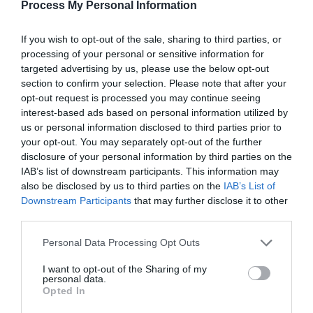
Process My Personal Information
Λειτουργία µνήµης βάθους, zero stop, µεταβλητή
ταχύτητα, + – Προστασία από αναστροφή, αυτόµατος
If you wish to opt-out of the sale, sharing to third parties, or
έλεγχος υπερφόρτωσης, πλήρως αδιάβροχο σε πίεση
processing of your personal or sensitive information for
0.3 atm, µε αργή εκκίνηση και αργή ακινητοποίηση.
targeted advertising by us, please use the below opt-out
Όγκος τυλίγµατος
No.5-1,200m No.6-1,000m No.8-800m
section to confirm your selection. Please note that after your
No.10-600m No.12-500m No.15-300m
opt-out request is processed you may continue seeing
∆ύναµη φρένου
20.0kg ~ 28.8kg
interest-based ads based on personal information utilized by
us or personal information disclosed to third parties prior to
Μέγιστη ισχύς ανύψωσης
40kg
your opt-out. You may separately opt-out of the further
Ταχύτητα τυλίγµατος (χωρίς φρένο)
150m / min
disclosure of your personal information by third parties on the
Σχέση τυλίγµατος χειροκίνητου τυλίγµατος
1:3
IAB’s list of downstream participants. This information may
Ρουλεµάν
5
also be disclosed by us to third parties on the
IAB’s List of
Τροφοδοσία
12V DC
Downstream Participants
that may further disclose it to other
Ρεύµα σε ακινησία
2.2 ~ 20A
third parties.
Θερµοκρασία
-10°~ 80°C (14F ~ 176F)
Personal Data Processing Opt Outs
Αποτροπή απότοµου τραβήγµατος («κλωτσήµατος»)
Θόρυβος φρένων
I want to opt-out of the Sharing of my
personal data.
Βάρος
1.9kg
Opted In
Λειτουργίες
Λειτουργία zero stop (stop της αρµατωσιάς