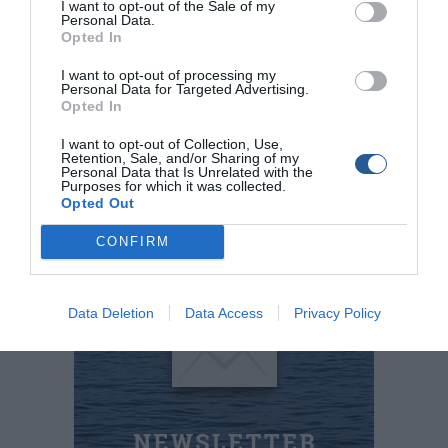
στην επιφάνεια του νερού), Μνήµη βάθους, Tαχύτητα
I want to opt-out of the Sale of my
Personal Data.
Συνεχής + – Προστασία από αναστροφή, Αυτόµατος
Opted In
έλεγχος υπερφόρτωσης, Αργή εκκίνηση Αργή
ακινητοποίηση, Jigging
I want to opt-out of processing my
Personal Data for Targeted Advertising.
Λειτουργία Jigging, Οθόνη LCD, Meter, Revolution
Opted In
∆ιαστάσεις
W175 × H100 × D155mm
I want to opt-out of Collection, Use,
Retention, Sale, and/or Sharing of my
Personal Data that Is Unrelated with the
Purposes for which it was collected.
ΣΙΜ Α.Ε.
Opted Out
τηλ.: 210 4903.566
CONFIRM
www.sim.gr
Data Deletion
Data Access
Privacy Policy