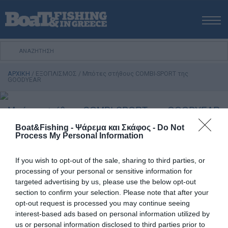
ΑΡΧΙΚΗ
ΝΕΑ
ΑΡΧΙΚΗ
/
ΕΞΟΠΛΙΣΜΟΣ
/
Μπότες στήθους COMBI-SPORT της
ΕΚΔΟΣΕΙΣ
GOODYEAR
ΨΑΡΕΜΑ ΑΠΟ ΑΚΤΗ
Μπότες στήθους COMBI-SPORT της GOODYEAR
ΨΑΡΕΜΑ ΑΠΟ ΣΚΑΦΟΣ
ΨΑΡΟΤΟΥΦΕΚΟ
Boat&Fishing - Ψάρεμα και Σκάφος -
Do Not
Οι μπότες στήθους από τη GOODYEAR, προσφέρουν
Process My Personal Information
ΣΚΑΦΟΣ
μοναδική ποιότητα, εφαρμογή και άνεση. Είναι
κατάλληλες για πολλές χρήσεις και δραστηριότητες.
VIDEO
If you wish to opt-out of the sale, sharing to third parties, or
Μπορούν να χρησιμοποιηθούν σε βιομηχανικές
processing of your personal or sensitive information for
ΕΞΟΠΛΙΣΜΟΣ
εφαρμογές καθώς και άλλες επαγγελματικές χρήσεις,
targeted advertising by us, please use the below opt-out
ΘΕΣΣΑΛΟΝΙΚΗ BOAT & FISHING SHOW 2025
ενώ καλύπτουν κάθε ψαράδικη συνθήκη, σε θάλασσα ή
section to confirm your selection. Please note that after your
εσωτερικά ύδατα. Η σειρά combi-sport είναι φτιαγμένη
opt-out request is processed you may continue seeing
BOAT & FISHING SHOW 2025
interest-based ads based on personal information utilized by
από λεπτό PVC υψηλής ποιότητας και αντοχής (είναι το
us or personal information disclosed to third parties prior to
ίδιο υλικό από το οποίο κατασκευάζονται οι σαμπρέλες