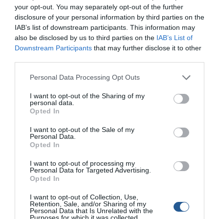
your opt-out. You may separately opt-out of the further
των ελαστικών!). Έχει ενίσχυση στα γόνατα και τα λουριά
disclosure of your personal information by third parties on the
τους είναι διπλά και ενισχυμένα. Διαθέτουν μπροστινή
IAB’s list of downstream participants. This information may
τσέπη. Οι ραφές είναι διπλά συγκολλημένες, για μέγιστη
also be disclosed by us to third parties on the
IAB’s List of
αντοχή στη φθορά και στις εισροές υγρών, με
Downstream Participants
that may further disclose it to other
αξιοσημείωτη ανθεκτικότητα σε καύσιμα και χημικά.
third parties.
Τέλος, είναι επενδυμένες εσωτερικά με αναπνέον
Personal Data Processing Opt Outs
βαμβακερό ύφασμα. Θα τις βρείτε σε νούμερα 41-47 και
λευκό χρώμα.
I want to opt-out of the Sharing of my
personal data.
Opted In
ΜΑΣΤΡΟΓΕΩΡΓΙΟΥ Α. & ΣΙΑ ΟΕ
I want to opt-out of the Sale of my
Personal Data.
τηλ.: 210 6916.762
Opted In
www.fishing-mastro.gr
I want to opt-out of processing my
Personal Data for Targeted Advertising.
Opted In
I want to opt-out of Collection, Use,
Retention, Sale, and/or Sharing of my
Personal Data that Is Unrelated with the
Purposes for which it was collected.