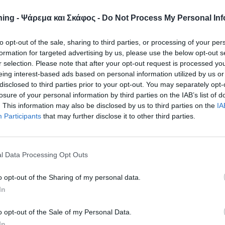
ό από λεπτό σύρμα και είναι ιδανικό για την τεχνική του drop
νσωματωμένο στριφτάρι εξασφαλίζει μηδενικά μπερδέματα.
ing - Ψάρεμα και Σκάφος -
Do Not Process My Personal Inf
λαμβάνεται και η χημική επεξεργασία της ακίδας του (Opti-
αγωγής του χωρίς θέρμανση του μετάλλου, κατεργασία που κάνε
to opt-out of the sale, sharing to third parties, or processing of your per
formation for targeted advertising by us, please use the below opt-out s
 τα συνηθισμένα αγκίστρια. Η σχεδίασή του προσφέρει εύκολ
r selection. Please note that after your opt-out request is processed y
αγκίστρι να περιστρέφεται κατά 360º, χωρίς το φόβο των
eing interest-based ads based on personal information utilized by us or
ής αρματωσιάς drop shot και τέλεια παρουσίαση των τεχνητ
disclosed to third parties prior to your opt-out. You may separately opt-
STAD NTS548!
losure of your personal information by third parties on the IAB’s list of
. This information may also be disclosed by us to third parties on the
IA
Participants
that may further disclose it to other third parties.
l Data Processing Opt Outs
o opt-out of the Sharing of my personal data.
In
o opt-out of the Sale of my Personal Data.
In