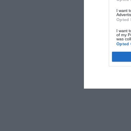
I want 
Advertis
Opted 
I want t
of my P
was col
Opted 