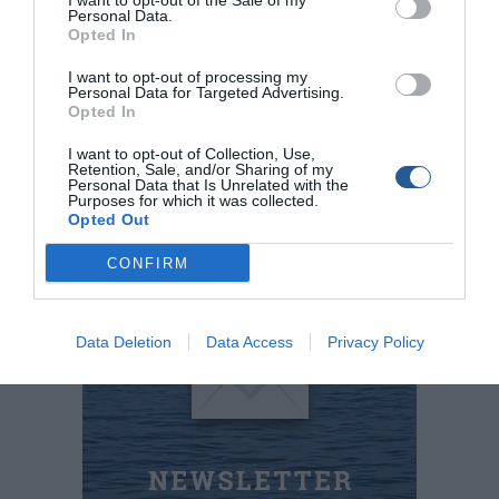
I want to opt-out of the Sale of my
καµπύλο –«κούρµπα» ή «νούλα»-). Η κωδικοποίηση των
Personal Data.
Opted In
µεγεθών των αγκιστριών ακολουθεί το Ιαπωνικό
πρότυπο µέτρησης και έτσι θα συναντήσετε τα 02PMD σε
I want to opt-out of processing my
Personal Data for Targeted Advertising.
νούµερα 13-14-15-16 και σε «χορταστικές» συσκευασίες
Opted In
των 30 τεµαχίων.
I want to opt-out of Collection, Use,
Retention, Sale, and/or Sharing of my
Personal Data that Is Unrelated with the
Purposes for which it was collected.
ΑΦΟΙ ΑΛΥΣΑΝ∆ΡΑΤΟΥ Ο.Ε.
Opted Out
210 8319.403
CONFIRM
www.alyss.gr
Data Deletion
Data Access
Privacy Policy