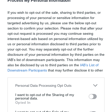
Process My Personal Information
Αγκίστρια 02PMD από τη SASAME
If you wish to opt-out of the sale, sharing to third parties, or
Πρόκειται για κυκλικά αγκίστρια, εξειδικευµένα για την
processing of your personal or sensitive information for
τεχνική του surfcasting και πολλά είδη ψαριών (τσιπούρα,
targeted advertising by us, please use the below opt-out
λαβράκι, µυλοκόπι, σαργός κ.ά), αλλά και για τεχνικές
section to confirm your selection. Please note that after your
βάρκας όπως πχ. η βαθιά καθετή για µπαλάδες. Το
opt-out request is processed you may continue seeing
κόκκινο χρώµα µε το οποίο είναι βαµµένο το αγκίστρι,
interest-based ads based on personal information utilized by
us or personal information disclosed to third parties prior to
καθιστά το δόλωµα αόρατο σε µικρά βάθη όταν
your opt-out. You may separately opt-out of the further
συνδυάζεται µε δολώµατα παρόµοιου χρώµατος
disclosure of your personal information by third parties on the
(αµερικάνικο, άγριο κόκκινο, κόκκινη µάνα κλπ.). Και
IAB’s list of downstream participants. This information may
παντελώς αόρατο σε µεγαλύτερα βάθη, αφού είναι
also be disclosed by us to third parties on the
IAB’s List of
γνωστό πως το κόκκινο χρώµα έχει την τάση να
Downstream Participants
that may further disclose it to other
«εξαφανίζεται» από το ορατό φάσµα των ψαριών σε
third parties.
βάθη 4+ µέτρων.
Personal Data Processing Opt Outs
Το µικρό του βάρος, η πολύ διατρητική του ακίδα και η
I want to opt-out of the Sharing of my
µοναδική του επεξεργασία ισχυροποίησης και αντοχής σε
personal data.
Opted In
άνοιγµα ή σπάσιµο (το αγκίστρι είναι πεπλατυσµένο στο
σηµείο όπου ο κορµός µετατρέπεται από ίσιο σε