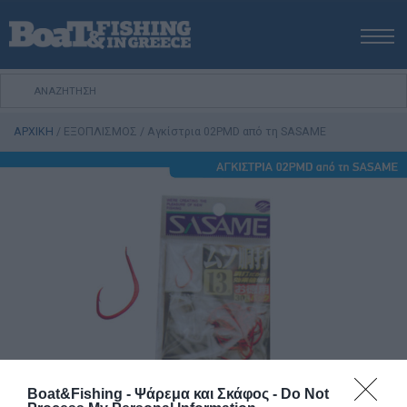
ΑΡΧΙΚΗ
ΝΕΑ
ΑΡΧΙΚΗ
/
ΕΞΟΠΛΙΣΜΟΣ
/
Αγκίστρια 02PMD από τη SASAME
ΕΚΔΟΣΕΙΣ
ΨΑΡΕΜΑ ΑΠΟ ΑΚΤΗ
ΨΑΡΕΜΑ ΑΠΟ ΣΚΑΦΟΣ
ΨΑΡΟΤΟΥΦΕΚΟ
ΣΚΑΦΟΣ
VIDEO
ΕΞΟΠΛΙΣΜΟΣ
ΘΕΣΣΑΛΟΝΙΚΗ BOAT & FISHING SHOW 2025
BOAT & FISHING SHOW 2025
Boat&Fishing - Ψάρεμα και Σκάφος -
Do Not