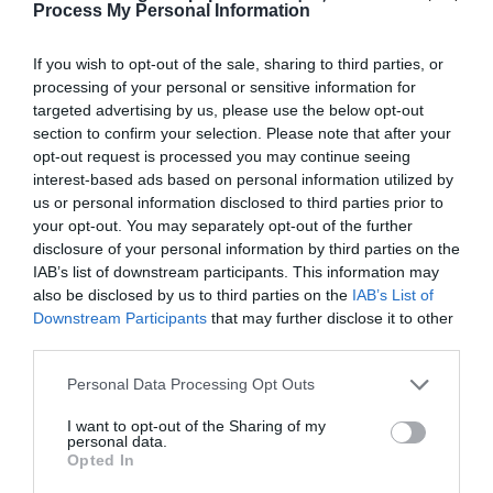
Process My Personal Information
EXPERT GRAPHITE Pro jig 3 (special edition for
tournament)
If you wish to opt-out of the sale, sharing to third parties, or
processing of your personal or sensitive information for
EXPERT GRAPHITE Pro jig 3 (special edition for
targeted advertising by us, please use the below opt-out
tournament)
section to confirm your selection. Please note that after your
opt-out request is processed you may continue seeing
Πανέμορφα, ποιοτικά και δυνατά καλάμια για πολλές
interest-based ads based on personal information utilized by
τεχνικές ψαρέματος σε εκπληκτική τιμή!
Πρόκειται για
us or personal information disclosed to third parties prior to
σειρά καλαμιών για την τεχνική του vertical jigging
your opt-out. You may separately opt-out of the further
κατάλληλα όμως και για ζόκα, κοντοφύλακα αλλά και
disclosure of your personal information by third parties on the
ψάρεμα με σιλικόνες (black minnow).
Είναι ενισχυμένα σε
IAB’s list of downstream participants. This information may
όλο τους το μήκος με χιαστή πλέξη carbon που τα δίνει
also be disclosed by us to third parties on the
IAB’s List of
Downstream Participants
that may further disclose it to other
μοναδική δύναμη επαναφοράς και αντοχή! Εξοπλισμένα
third parties.
με βάση μηχανισμού fuji japan με ενισχυμένο σφιγκτήρα.
Τα δαχτυλίδια είναι fuji japan Κ SIC, ότι καλύτερο δηλ. για
Personal Data Processing Opt Outs
πολύωρα ψαρέματα με μηδενικές φθορές στο νήμα. Για
μεγαλύτερη αντοχή τα δαχτυλίδια δεν πατάνε κατευθείαν
I want to opt-out of the Sharing of my
personal data.
επάνω στην βέργα αλλά πάνω σε κλώστές (under
Opted In
wrapping).
Διαθέσιμο σε δύο βάρη max 250gr και max