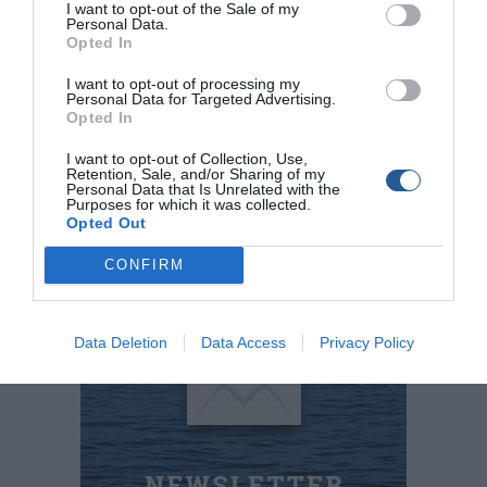
I want to opt-out of the Sale of my
300gr. Έχουν μήκος 1,8 μέτρα. Το blank (βέργα) είναι
Personal Data.
carbon toray japan. Έχει αναγραφόμενο blank test στα 16
Opted In
και 19 κιλά στα δύο καλάμια που είναι διαθέσιμα από το
I want to opt-out of processing my
εργοστάσιο.
Personal Data for Targeted Advertising.
Opted In
I want to opt-out of Collection, Use,
Retention, Sale, and/or Sharing of my
Personal Data that Is Unrelated with the
Purposes for which it was collected.
E-FISHING IKE
Opted Out
210 971 2720
CONFIRM
www.efishing.gr
Data Deletion
Data Access
Privacy Policy