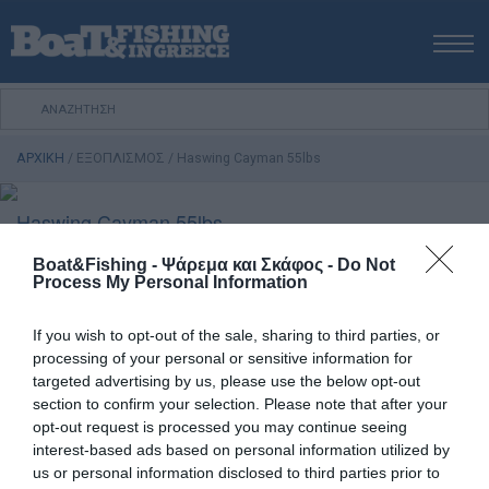
ΑΡΧΙΚΗ
ΝΕΑ
ΑΡΧΙΚΗ
/
ΕΞΟΠΛΙΣΜΟΣ
/
Haswing Cayman 55lbs
ΕΚΔΟΣΕΙΣ
ΨΑΡΕΜΑ ΑΠΟ ΑΚΤΗ
Haswing Cayman 55lbs
ΨΑΡΕΜΑ ΑΠΟ ΣΚΑΦΟΣ
Boat&Fishing - Ψάρεμα και Σκάφος -
Do Not
Οι ηλεκτροκινητήρες εξαπλώνονται όλο και
ΨΑΡΟΤΟΥΦΕΚΟ
Process My Personal Information
περισσότερο στην ελληνική αγορά, τόσο για χρήση σε
ΣΚΑΦΟΣ
µικρά σκάφη, όσο και σα βοηθητικά στο ψάρεµα της
If you wish to opt-out of the sale, sharing to third parties, or
VIDEO
συρτής ή το µολύβι φύλακα στα µεγαλύτερα πλεούµενα.
processing of your personal or sensitive information for
Η Haswing Cayman, πάει το ψάρεµα µε ηλεκτροκινητήρα
ΕΞΟΠΛΙΣΜΟΣ
targeted advertising by us, please use the below opt-out
ένα βήµα µπροστά, προσφέροντας στο χρήστη και
section to confirm your selection. Please note that after your
ΘΕΣΣΑΛΟΝΙΚΗ BOAT & FISHING SHOW 2025
δυνατότητα ασύρµατης λειτουργίας. Όπου είναι δυνατοί
opt-out request is processed you may continue seeing
BOAT & FISHING SHOW 2025
διάφοροι χειρισµοί της µηχανής, χωρίς να αγγίζουµε καν
interest-based ads based on personal information utilized by
us or personal information disclosed to third parties prior to
τη λαγουδέρα. Εκτός από την αυξοµείωση της δύναµης,