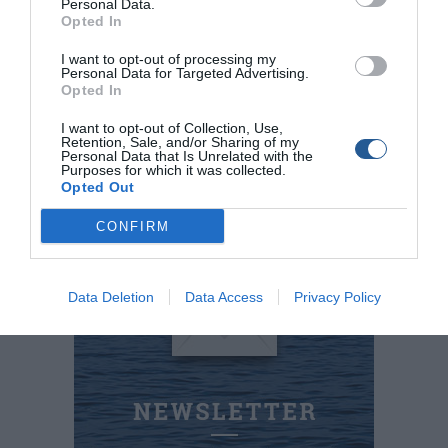
Personal Data.
δείκτη value for money και η τιµή τους ξεκινά από τα 150
Opted In
ευρώ!
I want to opt-out of processing my
Personal Data for Targeted Advertising.
Opted In
I want to opt-out of Collection, Use,
Retention, Sale, and/or Sharing of my
Personal Data that Is Unrelated with the
ESCAPE 24
Purposes for which it was collected.
Opted Out
τηλ.: 210 5228.716,
www.escape24.gr
CONFIRM
Data Deletion
Data Access
Privacy Policy