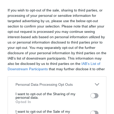
εξωλέµβιου κινητήρα. Ενώ κάποτε τέτοια µοτέρ ήταν
If you wish to opt-out of the sale, sharing to third parties, or
απλησίαστα, σήµερα η απόκτηση ενός τέτοιου εργαλείου
processing of your personal or sensitive information for
είναι πιο προσιτή από ποτέ.
targeted advertising by us, please use the below opt-out
section to confirm your selection. Please note that after your
Η Haswing Marine παρουσιάζει την σειρά Osapian η οποία
opt-out request is processed you may continue seeing
χωρίζεται σε τρία µοντέλα, σε 30, 40 και 55 lbs δύναµη
interest-based ads based on personal information utilized by
ώσης µε βάρος που δεν συγκρίνεται ακόµα και µε την πιο
us or personal information disclosed to third parties prior to
ελαφριά εξωλέµβια βενζίνης, 6,8 κιλά των 30lbs, 7,1 κιλά
your opt-out. You may separately opt-out of the further
disclosure of your personal information by third parties on the
των 40 και 8,2 κιλά των 55 lbs. Η χρήση τους είναι εύκολη
IAB’s list of downstream participants. This information may
και από θέµα χειρισµού, έχουν 5 ταχύτητες πρόσω και 3
also be disclosed by us to third parties on the
IAB’s List of
ανάποδα, η λαγουδέρα επεκτείνεται 35 εκατοστά αλλά
Downstream Participants
that may further disclose it to other
και διαθέτει κλίση 110 µοίρες ώστε να διπλώνει και να
third parties.
αποθηκεύεται εύκολα.
Personal Data Processing Opt Outs
Το ψάρεµα µε ηλεκτρικό κινητήρα έχει και άλλα
I want to opt-out of the Sharing of my
πλεονεκτήµατα, η αθόρυβη λειτουργία δίνει δυνατότητα
personal data.
ψαρέµατος σε µικρότερα βάθη χωρίς να τροµάζει τα
Opted In
ψάρια, έχει µηδενικό κόστος λειτουργίας, αποθηκεύεται
I want to opt-out of the Sale of my
και µεταφέρεται πανεύκολα. ∆ιακρίνονται για τον υψηλό