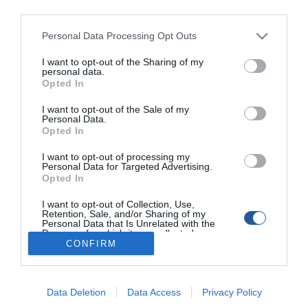
ΣΙΜ Α.Ε.
third parties.
τηλ.: 210 4903.566,
Personal Data Processing Opt Outs
www.sim.gr
I want to opt-out of the Sharing of my
personal data.
Opted In
I want to opt-out of the Sale of my
Personal Data.
Opted In
I want to opt-out of processing my
Personal Data for Targeted Advertising.
Opted In
I want to opt-out of Collection, Use,
Retention, Sale, and/or Sharing of my
Personal Data that Is Unrelated with the
Purposes for which it was collected.
CONFIRM
Opted Out
Data Deletion
Data Access
Privacy Policy