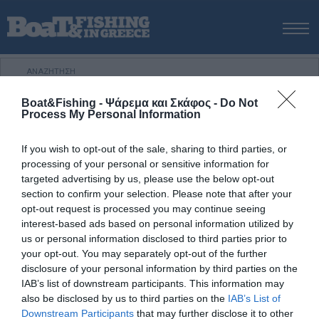
ΑΡΧΙΚΗ
ΝΕΑ
Boat&Fishing - Ψάρεμα και Σκάφος -
Do Not
ΑΡΧΙΚΗ
/
ΕΞΟΠΛΙΣΜΟΣ
/
Καλαμαριέρες NIGARI της GRAUVELL
ΕΚΔΟΣΕΙΣ
Process My Personal Information
ΨΑΡΕΜΑ ΑΠΟ ΑΚΤΗ
Καλαμαριέρες NIGARI της GRAUVELL
If you wish to opt-out of the sale, sharing to third parties, or
ΨΑΡΕΜΑ ΑΠΟ ΣΚΑΦΟΣ
processing of your personal or sensitive information for
Σειρά από καλαμαριέρες με χαρακτηριστικό γνώρισμα τα
ΨΑΡΟΤΟΥΦΕΚΟ
targeted advertising by us, please use the below opt-out
μεγάλα τους μάτια. Είναι εξοπλισμένες με διπλή σειρά
section to confirm your selection. Please note that after your
ΣΚΑΦΟΣ
ακίδων, έχουν μήκος 6,5 εκατοστά, προσφέρονται σε
opt-out request is processed you may continue seeing
VIDEO
ποικίλους χρωματισμούς, και αν τις εμπιστευτούμε όταν
interest-based ads based on personal information utilized by
us or personal information disclosed to third parties prior to
τα καλαμάρια είναι ιδιαίτερα δύστροπα και ανόρεκτα,
ΕΞΟΠΛΙΣΜΟΣ
your opt-out. You may separately opt-out of the further
μπορούν σίγουρα να κάνουν τη διαφορά στις εξορμήσεις
Πολιτική Αποστολών / Επιστροφών
disclosure of your personal information by third parties on the
μας.
IAB’s list of downstream participants. This information may
Τρόποι Πληρωμής
also be disclosed by us to third parties on the
IAB’s List of
Όροι Χρήσης
Downstream Participants
that may further disclose it to other