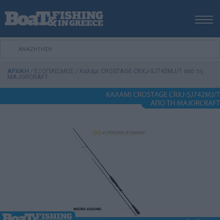
ΑΡΧΙΚΗ
ΝΕΑ
ΑΡΧΙΚΗ
/
ΕΞΟΠΛΙΣΜΟΣ
/
Καλάμι CROSTAGE CRXJ-SJ742MJ/T από τη
ΕΚΔΟΣΕΙΣ
MAJORCRAFT
ΨΑΡΕΜΑ ΑΠΟ ΑΚΤΗ
ΨΑΡΕΜΑ ΑΠΟ ΣΚΑΦΟΣ
ΨΑΡΟΤΟΥΦΕΚΟ
ΣΚΑΦΟΣ
VIDEO
ΕΞΟΠΛΙΣΜΟΣ
ΘΕΣΣΑΛΟΝΙΚΗ BOAT & FISHING SHOW 2025
BOAT & FISHING SHOW 2025