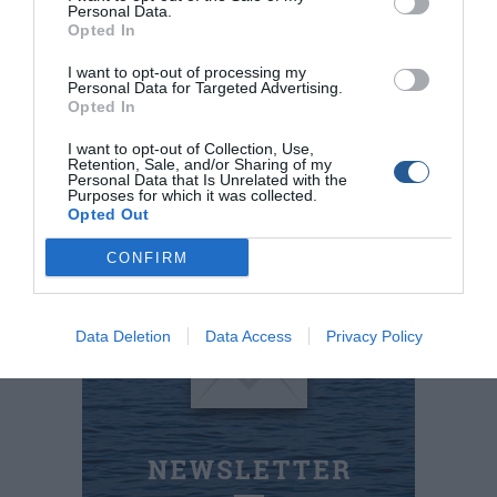
εκατοστά οι βελόνες) και θα τις βρούµε σε πολλούς
Personal Data.
Opted In
διαφορετικούς χρωµατισµούς. Μετά από πολλές ώρες
χρήσης και πολλών συλλήψεων, µπορούµε να σας
I want to opt-out of processing my
προτείνουµε άφοβα να τις δοκιµάσετε σε αρµατωσιές µε
Personal Data for Targeted Advertising.
Opted In
παράµαλλα.
I want to opt-out of Collection, Use,
Retention, Sale, and/or Sharing of my
Personal Data that Is Unrelated with the
Αφοί Ρογδάκη Ο.Ε.
Purposes for which it was collected.
Opted Out
2310 306 796
CONFIRM
www.rogdakis.gr
Data Deletion
Data Access
Privacy Policy