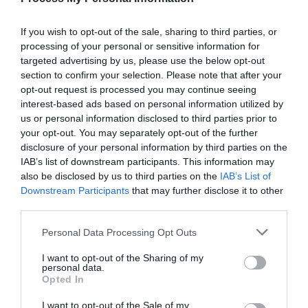
Μικρές Καλαμαριέρες Σιλικόνης της LINEA
EFFE
If you wish to opt-out of the sale, sharing to third parties, or
processing of your personal or sensitive information for
Μικρές Καλαμαριέρες Σιλικόνης της LINEA
targeted advertising by us, please use the below opt-out
EFFE
section to confirm your selection. Please note that after your
opt-out request is processed you may continue seeing
Αν ψάχνουµε για να βρούµε κάτι που µπορεί να
interest-based ads based on personal information utilized by
προσελκύσει τα καλαµάρια την ηµέρα, στα βαθιά νερά
us or personal information disclosed to third parties prior to
που βρίσκονται αυτήν την εποχή, τότε αυτό είναι οι
your opt-out. You may separately opt-out of the further
disclosure of your personal information by third parties on the
µαλακές καλαµαριέρες της Linea Effe. Είναι
IAB’s list of downstream participants. This information may
κατασκευασµένες από σιλικόνη εσωτερικά και εξωτερικά
also be disclosed by us to third parties on the
IAB’s List of
καλυµµένες µε ύφασµα, ώστε να µην προξενούν
Downstream Participants
that may further disclose it to other
καχυποψίες όταν τις ακουµπούν τα καλαµάρια. Αφού
third parties.
πλησιάζουν πολύ την υφή του ψαριού.
Personal Data Processing Opt Outs
∆ιαθέτουν δύο σειρές από σκληρές βελόνες, ώστε να
I want to opt-out of the Sharing of my
µπορούν καρφώνουν καλά και να ανεβάζουν τα µεγάλα
personal data.
κεφαλόποδα στην επιφάνεια χωρίς να σκίζονται. Έχουν
Opted In
συνολικό µήκος 7 εκατοστά (4 εκατοστά το σώµα και 3
I want to opt-out of the Sale of my