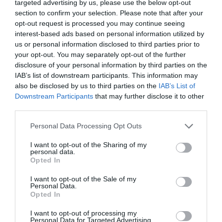
targeted advertising by us, please use the below opt-out
εικόνες στην οθόνη του βυθομέτρου.
section to confirm your selection. Please note that after your
opt-out request is processed you may continue seeing
interest-based ads based on personal information utilized by
us or personal information disclosed to third parties prior to
your opt-out. You may separately opt-out of the further
disclosure of your personal information by third parties on the
IAB’s list of downstream participants. This information may
also be disclosed by us to third parties on the
IAB’s List of
Downstream Participants
that may further disclose it to other
Ενσωματωμένη Κεραία GPS Υψηλής Ακρίβειας
third parties.
Η ενσωματωμένη κεραία GPS προσφέρει υψηλή ακρίβεια
Personal Data Processing Opt Outs
και μηχανισμό διόρθωσης θέσης με WAAS/EGNOS/MSAS
I want to opt-out of the Sharing of my
χωρίς την ανάγκη πρόσθετης εξωτερικής κεραίας.
personal data.
Opted In
Υποστηρίζονται οι πιο διαδεδομένοι ναυτικοί χάρτες της
αγοράς (C-MAP/Navionics) και μπορούν να αποθηκευτούν
I want to opt-out of the Sale of my
μέχρι 3000 στίγματα και 100 διαδρομές χωρίς πρόσθετη
Personal Data.
Opted In
κάρτα μνήμης.
I want to opt-out of processing my
Η σειρά HDS PRO της Lowrance προσφέρει εξαιρετικό
Personal Data for Targeted Advertising.