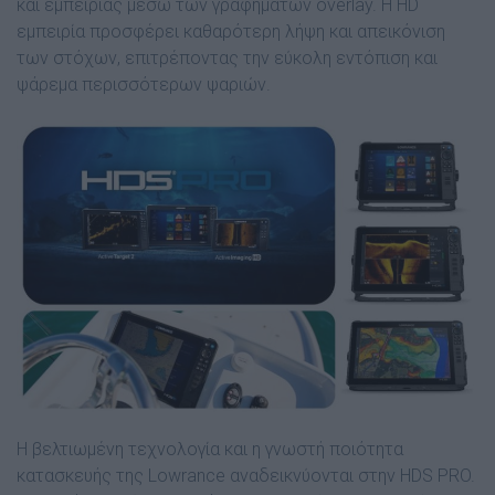
και εμπειρίας μέσω των γραφημάτων overlay. Η HD
εμπειρία προσφέρει καθαρότερη λήψη και απεικόνιση
των στόχων, επιτρέποντας την εύκολη εντόπιση και
ψάρεμα περισσότερων ψαριών.
Η βελτιωμένη τεχνολογία και η γνωστή ποιότητα
κατασκευής της
Lowrance
αναδεικνύονται στην HDS PRO.