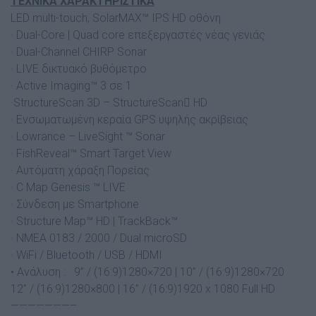
ΤΕΧΝΙΚΑ ΧΑΡΑΚΤΗΡΙΣΤΙΚΑ
LED multi-touch, SolarMAX™ IPS HD οθόνη
· Dual-Core | Quad core επεξεργαστές νέας γενιάς
· Dual-Channel CHIRP Sonar
· LIVE δικτυακό βυθόμετρο
· Active Imaging™ 3 σε 1
·StructureScan 3D – StructureScan HD
· Ενσωματωμένη κεραία GPS υψηλής ακρίβειας
· Lowrance – LiveSight ™ Sonar
· FishReveal™ Smart Target View
· Αυτόματη χάραξη Πορείας
· C Map Genesis ™ LIVE
· Σύνδεση με Smartphone
· Structure Map™ HD | TrackBack™
· NMEA 0183 / 2000 / Dual microSD
· WiFi / Bluetooth / USB / HDMI
• Ανάλυση : 9” / (16:9)1280×720 | 10” / (16:9)1280×720
12” / (16:9)1280×800 | 16” / (16:9)1920 x 1080 Full HD
———————–