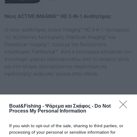
Νέος ACTIVE IMAGING™ HD 3-IN-1 Αισθητήρας
Ο νέος αισθητήρας Active Imaging™ HD 3-in-1 προσφέρει
τις αξιόπιστες λειτουργίες SideScan Imaging™ και
DownScan Imaging™, τώρα με την δυνατότητα
επικάλυψης FishReveal™. Αυτή η λειτουργία επιτρέπει τον
εντοπισμό ψαριών καλύτερα κάτω από το σκάφος αλλά
και στα πλάγια, προσφέροντας σαφέστερη και
υψηλότερης ανάλυσης εικόνα στην οθόνη.
Οθόνη Αφής και Τεχνολογία CHIRP
Boat&Fishing - Ψάρεμα και Σκάφος -
Do Not
Process My Personal Information
Η οθόνη αφής λειτουργεί σαν smartphone, παρέχοντας
γρήγορη και εύκολη περιήγηση. Η τεχνολογία CHIRP
If you wish to opt-out of the sale, sharing to third parties, or
εξασφαλίζει βέλτιστη αποτύπωση στόχων μέσω της
processing of your personal or sensitive information for
εκπομπής σήματος sonar, παρέχοντας σαφέστερες