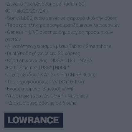
• Δυνατότητα σύνδεσης με Radar ( 3G |
4G | Halo20/20+/24 )
• SonicHub2 audio server με χειρισμό από την οθόνη
• Τέσσερα πλήκτρα προγραμματιζόμενων λειτουργιών
• Genesis ™ LIVE σύστημα δημιουργίας προσωπικών
χαρτών
• Δυνατότητα χειρισμού μέσω Tablet / Smartphone
• Dual Υποδοχή για Micro SD κάρτες
• Θύρα επικοινωνίας : ΝΜΕΑ 0183 | ΝΜΕΑ
2000 | Ethernet | USB* | HDMI *
• Ισχύς εξόδου 1ΚW | 2x 9 Pin CHIRP θύρες
• Τάση τροφοδοσίας 12V DC (10-17V)
• Ενσωματωμένο Bluetooth / Wifi
• Υποστήριξη χαρτών CMAP / Navionics
• *Διαχωρισμός οθόνης σε 6 panel