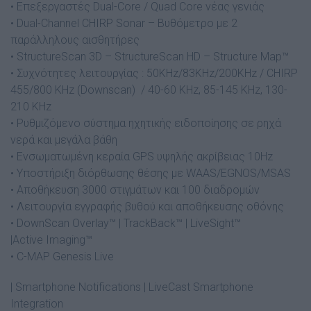
• Επεξεργαστές Dual-Core / Quad Core νέας γενιάς
• Dual-Channel CHIRP Sonar – Βυθόμετρο με 2
παράλληλους αισθητήρες
• StructureScan 3D – StructureScan HD – Structure Map™
• Συχνότητες λειτουργίας : 50KHz/83KHz/200KHz / CHIRP
455/800 KHz (Downscan) / 40-60 KHz, 85-145 KHz, 130-
210 KHz
• Ρυθμιζόμενο σύστημα ηχητικής ειδοποίησης σε ρηχά
νερά και μεγάλα βάθη
• Ενσωματωμένη κεραία GPS υψηλής ακρίβειας 10Hz
• Υποστήριξη διόρθωσης θέσης με WAAS/EGNOS/MSAS
• Αποθήκευση 3000 στιγμάτων και 100 διαδρομών
• Λειτουργία εγγραφής βυθού και αποθήκευσης οθόνης
• DownScan Overlay™ | TrackBack™ | LiveSight™
|Active Imaging™
• C-MAP Genesis Live
| Smartphone Notifications | LiveCast Smartphone
Integration