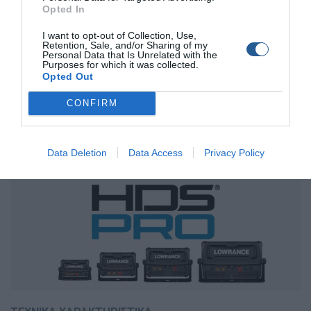
Opted In
διαχωρισμό στόχων και ρεαλιστικές εικόνες κάτω και
δίπλα από το σκάφος, με επιλογές αισθητήρων από μια
I want to opt-out of Collection, Use,
τεράστια γκάμα επιλογών. Αναβαθμίστε την εμπειρία σας
Retention, Sale, and/or Sharing of my
Personal Data that Is Unrelated with the
στο ψάρεμα με την νέα σειρά HDS PRO, και απολαύστε
Purposes for which it was collected.
Opted Out
επαγγελματικές επιδόσεις και υψηλή ανάλυση σε κάθε
σας εξόρμηση.
CONFIRM
Data Deletion
Data Access
Privacy Policy