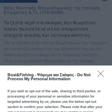
Νέος Ναυτικός Θερμοσίφωνας της Ιταλικής
Εταιρείας A.T.I. (12V/300W)
Το ζεστό νερό στο σκάφος δεν θεωρείται
πλέον πολυτέλεια αλλά απαραίτητο
στοιχείο άνεσης και λειτουργικότητας.
Εάν αναζητάτε έναν ναυτικό θερμοσίφωνα που ξεχωρίζει
για την αποδοτικότητά του, την αξιοπιστία του, και την
ανθεκτικότητά του ακόμη και σε δύσκολες συνθήκες,
τότε ο νέος ναυτικός θερμοσίφωνας της Ιταλικής
εταιρείας A.T.I. είναι η ιδανική επιλογή. Αποκτήστε τον
αποκλειστικά από την EVAL!
Boat&Fishing - Ψάρεμα και Σκάφος -
Do Not
Process My Personal Information
Αυτός ο θερμοσίφωνας είναι απολύτως απαραίτητος για
το σκάφος σας και είναι ιδανικός για χρήση όλο το
If you wish to opt-out of the sale, sharing to third parties, or
χρόνο.
processing of your personal or sensitive information for
targeted advertising by us, please use the below opt-out
Παρακάτω παρουσιάζονται τα βασικά χαρακτηριστικά
section to confirm your selection. Please note that after your
opt-out request is processed you may continue seeing