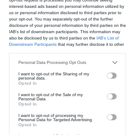
του:
interest-based ads based on personal information utilized by
us or personal information disclosed to third parties prior to
• Υλικά Υψηλής Ποιότητας:
Κατασκευασμένος από υλικά
your opt-out. You may separately opt-out of the further
υψηλής ποιότητας που εγγυώνται μακρά διάρκεια ζωής
disclosure of your personal information by third parties on the
και μεγάλη ισχύ.
IAB’s list of downstream participants. This information may
• Μακρά Διάρκεια Ζεστού Νερού:
Η κλειστή μόνωση
also be disclosed by us to third parties on the
IAB’s List of
πολυουρεθανικής κυψέλης εξασφαλίζει μεγάλη διάρκεια
Downstream Participants
that may further disclose it to other
ζεστού νερού.
third parties.
• Ασφάλεια και Ευκολία Χρήσης:
Εξοπλισμένος με
Personal Data Processing Opt Outs
ρυθμιζόμενο θερμοστάτη ασφαλείας, διακόπτη με
βαλβίδα για άδειασμα του νερού, και εκτονωτικό
I want to opt-out of the Sharing of my
personal data.
πιέσεως.
Opted In
• Ανθεκτική Κατασκευή:
Το εξωτερικό περίβλημα είναι
κατασκευασμένο από προβαμμένο αλουμίνιο και το υλικό
I want to opt-out of the Sale of my
Personal Data.
της δεξαμενής από ανοξείδωτο ατσάλι, προσφέροντας
Opted In
εξαιρετική αντοχή.
• Εύκολη Τοποθέτηση:
Ο θερμοσίφωνας είναι
I want to opt-out of processing my
Personal Data for Targeted Advertising.
σχεδιασμένος με λεπτομέρεια για εύκολη τοποθέτηση,
Opted In
βασισμένος στα σημεία στήριξής του.