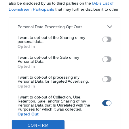
also be disclosed by us to third parties on the
IAB’s List of
νερό (λιγότερο ορατή). Μια πετονιά κατάλληλη για κάθε
Downstream Participants
that may further disclose it to other
τεχνική ψαρέµατος, τόσο από τη στεριά, όσο και από τη
third parties.
βάρκα.
Personal Data Processing Opt Outs
∆ιατίθεται σε συσκευασίες των 150 και 250 μέτρων σε
I want to opt-out of the Sharing of my
διαµέτρους από 0,14 έως και 0,50 mm.
personal data.
Opted In
I want to opt-out of the Sale of my
Personal Data.
Opted In
I want to opt-out of processing my
Personal Data for Targeted Advertising.
Opted In
I want to opt-out of Collection, Use,
Retention, Sale, and/or Sharing of my
Personal Data that Is Unrelated with the
Purposes for which it was collected.
Opted Out
CONFIRM