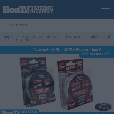
ΑΡΧΙΚΗ
ΝΕΑ
ΑΡΧΙΚΗ
/
ΕΞΟΠΛΙΣΜΟΣ
/
Πετονιά HIKARU® ULTRA Fluorocarbon Coated
ΕΚΔΟΣΕΙΣ
από τη Linea Effe
ΨΑΡΕΜΑ ΑΠΟ ΑΚΤΗ
ΨΑΡΕΜΑ ΑΠΟ ΣΚΑΦΟΣ
ΨΑΡΟΤΟΥΦΕΚΟ
ΣΚΑΦΟΣ
VIDEO
ΕΞΟΠΛΙΣΜΟΣ
ΘΕΣΣΑΛΟΝΙΚΗ BOAT & FISHING SHOW 2025
BOAT & FISHING SHOW 2025