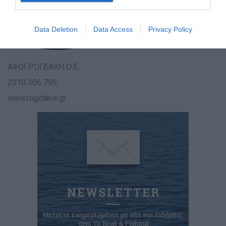
Data Deletion
Data Access
Privacy Policy
ΑΦΟΙ ΡΟΓΔΑΚΗ Ο.Ε.
2310 306 796
www.rogdakis.gr