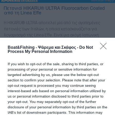
Πετονιά HIKARU® ULTRA Fluorocarbon Coated
από τη Linea Effe
H HIKARU® ULTRA αποτελεί μία από τις αγαπημένες
πετονιές των Ιταλών, η οποία κατασκευάζεται για
λογαριασμό της Linea Effe. Είναι μια ακόμη Ιαπωνική
πετονιά της Linea Effe υψηλής ποιότητας. Έρχεται σε 150
ή σε 250 μέτρα. Διακρίνεται για τις εξαιρετικές αντοχές
Boat&Fishing - Ψάρεμα και Σκάφος -
Do Not
Process My Personal Information
της σε σχέση με τη διάμετρο της. Επιπρόσθετα, η χαµηλή
της µνήµη, η µαλακή υφή και συµπεριφορά της στο δέσιµο
If you wish to opt-out of the sale, sharing to third parties, or
και η οικονοµική της τιµή, την κατατάσσουν σε µία από τις
processing of your personal or sensitive information for
καλύτερες πετονιές στην κατηγορία της.
targeted advertising by us, please use the below opt-out
section to confirm your selection. Please note that after your
Έτσι, έχουµε τη δυνατότητα να αποκτήσουµε µια πετονιά
opt-out request is processed you may continue seeing
εξαιρετική σαν παράµαλλο για αρκετές τεχνικές, µε
interest-based ads based on personal information utilized by
ιδιαίτερη αντοχή στους κόµπους και κατά την τριβή, σε
us or personal information disclosed to third parties prior to
µια οικονοµική τιµή. Επίσης, ο τρόπος και τα υλικά
your opt-out. You may separately opt-out of the further
disclosure of your personal information by third parties on the
κατασκευής της (επικάλυψη από fluorocarbon), δίνει
IAB’s list of downstream participants. This information may
καλύτερο συντελεστή διάθλασης του φωτός μέσα στο