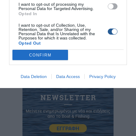
τηλ.: 210 4903.566,
I want to opt-out of processing my
Personal Data for Targeted Advertising.
www.sim.gr
Opted In
I want to opt-out of Collection, Use,
ΣΜΑΡΩ ΚΑΛΑΪΤΖΗ & ΣΙΑ ΟΕ
Retention, Sale, and/or Sharing of my
Personal Data that Is Unrelated with the
τηλ.: 2310 569.455
Purposes for which it was collected.
Opted Out
www.skalaitzi.com
CONFIRM
Data Deletion
Data Access
Privacy Policy