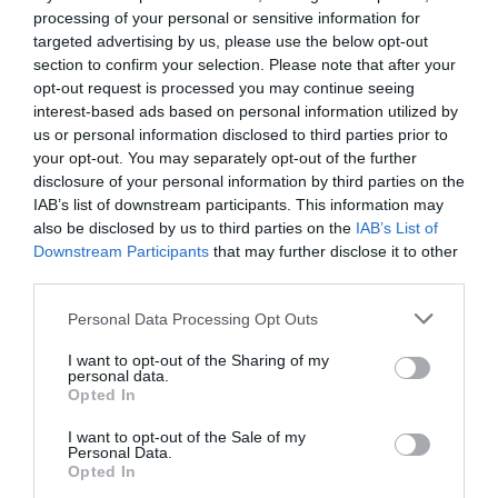
Ψαράκια X-RAP PROP της RAPALA
processing of your personal or sensitive information for
targeted advertising by us, please use the below opt-out
Τεχνητό ψαράκι επιφάνειας µε προπελάκια και µε
section to confirm your selection. Please note that after your
opt-out request is processed you may continue seeing
χαρακτήρα X-RAP. Tα ανοξείδωτα προπελάκια
interest-based ads based on personal information utilized by
δηµιουργούν παφλασµό και ταυτόχρονα ένα υπόκωφο
us or personal information disclosed to third parties prior to
θόρυβο που προσελκύει τα ψαριά, ενώ η παράλληλα
your opt-out. You may separately opt-out of the further
αντίστροφη κίνηση τους, σταθεροποιεί την ευθεία πορεία
disclosure of your personal information by third parties on the
του.
IAB’s list of downstream participants. This information may
also be disclosed by us to third parties on the
IAB’s List of
Χαρακτηριστικά:
ανοξείδωτη προπέλα, τρισδιάστατο
Downstream Participants
that may further disclose it to other
ολογραφικό µάτι , σαλαγκιά VMC black nickel, φτερό µε
third parties.
Tinsel αντανάκλασης στην ουρά X-rap φινίρισµα.
Personal Data Processing Opt Outs
Τεχνική
: spinning και συρτή αφρού
I want to opt-out of the Sharing of my
personal data.
Opted In
Βάθος πλεύσης:
στον αφρό.
I want to opt-out of the Sale of my
Personal Data.
Opted In
ΣΙΜ Α.Ε.