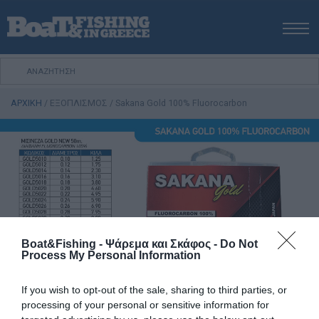
ΑΡΧΙΚΗ
ΝΕΑ
ΑΡΧΙΚΗ
/
ΕΞΟΠΛΙΣΜΟΣ
/
Sakana Gold 100% Fluorocarbon
ΕΚΔΟΣΕΙΣ
ΨΑΡΕΜΑ ΑΠΟ ΑΚΤΗ
ΨΑΡΕΜΑ ΑΠΟ ΣΚΑΦΟΣ
ΨΑΡΟΤΟΥΦΕΚΟ
ΣΚΑΦΟΣ
VIDEO
ΕΞΟΠΛΙΣΜΟΣ
Boat&Fishing - Ψάρεμα και Σκάφος -
Do Not
Process My Personal Information
ΘΕΣΣΑΛΟΝΙΚΗ BOAT & FISHING SHOW 2025
BOAT & FISHING SHOW 2025
If you wish to opt-out of the sale, sharing to third parties, or
processing of your personal or sensitive information for