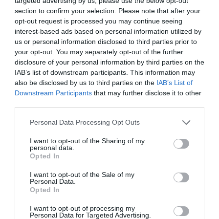
targeted advertising by us, please use the below opt-out
Sakana Gold 100% Fluorocarbon
section to confirm your selection. Please note that after your
opt-out request is processed you may continue seeing
Sakana Gold 100% Fluorocarbon
interest-based ads based on personal information utilized by
us or personal information disclosed to third parties prior to
Η νέα Sakana Gold 100% Fluorocarbon είναι εδώ! Η
your opt-out. You may separately opt-out of the further
πετονιά που έγινε γνωστή μέσα από τις ικανότητές της.
disclosure of your personal information by third parties on the
Αναβαθμίστηκε και μας παρουσιάζεται ακόμα πιο ισχυρή,
IAB’s list of downstream participants. This information may
με μεγαλύτερες αντοχές στον κόμπο, αλλά και στις
also be disclosed by us to third parties on the
IAB’s List of
τριβές!
Downstream Participants
that may further disclose it to other
third parties.
Η ιαπωνική τεχνογνωσία με την οποία είναι
Personal Data Processing Opt Outs
κατασκευασμένη, εξασφαλίζει στην πετονιά μηδενική
μνήμη. Παράλληλα εξασφαλίζει ταχεία βύθιση, και παρά τη
I want to opt-out of the Sharing of my
personal data.
μεγάλη αντοχή της, την κάνει εξαιρετικά μαλακή. Θα την
Opted In
βρούμε διαθέσιμη σε διαμέτρους από 0.10 έως και
0.85mm, σε νέα πρακτική συσκευασία των 50m και 30m
I want to opt-out of the Sale of my
Personal Data.
(ανάλογα με τη διάμετρο).
Opted In
I want to opt-out of processing my
Personal Data for Targeted Advertising.
Αφοί Κασάμπαλη & Σια Ο.Ε