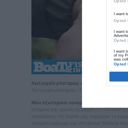
Opted 
I want t
Opted 
I want 
Advertis
Opted 
I want t
of my P
was col
Opted 
Λειτουργία μπαταρίας «Tour»:
Τώρα μπορείτε
λειτουργία μπαταρίας «Tour» που σας προσφέρε
Νέοι εξωτερικοί συνεργάτες​:
Σχεδιάστε τις
επόμενή σας ορεινή εξόρμηση στο FATMAP ή α
συνεργάτες της Suunto σάς παρέχουν τα εργαλ
επόμενη εκδρομή σας στο βουνό. Μάθετε περι