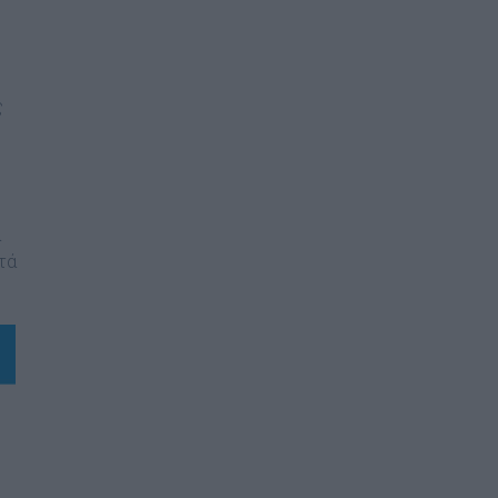
ς
α
τά