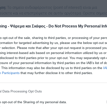
η​​:
Το σημείο ενδιαφέροντος (point of interest) είναι μια
εύσετε και να επιστρέψετε σε αυτήν αργότερα. Ορίστε σημεί
την τρέχουσα τοποθεσία σας ή προσθέτοντάς τα στην
 ρολόι σας. Όταν πλοηγήστε προς ένα σημείο ενδιαφέροντος,
ing - Ψάρεμα και Σκάφος -
Do Not Process My Personal Inf
εσία αυτή και την απόσταση. Αν χρειαστεί, μπορείτε να
ίου ενδιαφέροντος στην πλοήγηση διαδρομής ενώ βρίσκεστε
to opt-out of the sale, sharing to third parties, or processing of your per
formation for targeted advertising by us, please use the below opt-out s
r selection. Please note that after your opt-out request is processed y
eing interest-based ads based on personal information utilized by us or
disclosed to third parties prior to your opt-out. You may separately opt-
losure of your personal information by third parties on the IAB’s list of
. This information may also be disclosed by us to third parties on the
IA
Participants
that may further disclose it to other third parties.
l Data Processing Opt Outs
o opt-out of the Sharing of my personal data.