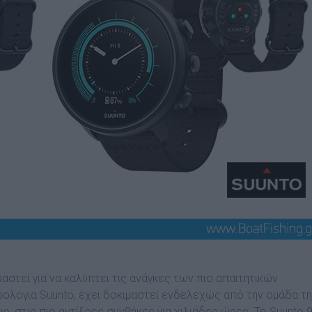
υαστεί για να καλύπτει τις ανάγκες των πιο απαιτητικών
ολόγια Suunto, έχει δοκιμαστεί ενδελεχώς από την ομάδα τ
, στις πιο αντίξοες συνθήκες για χιλιάδες ώρες. Το Suunto 