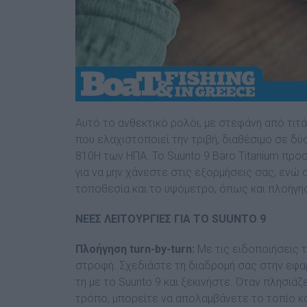
Αυτό το ανθεκτικό ρολόι, με στεφάνη από τιτά
που ελαχιστοποιεί την τριβή, διαθέσιμο σε δ
810H των ΗΠΑ. Το Suunto 9 Baro Titanium προ
για να μην χάνεστε στις εξορμήσεις σας, ενώ 
τοποθεσία και το υψόμετρο, όπως και πλοήγη
ΝΕΕΣ ΛΕΙΤΟΥΡΓΙΕΣ ΓΙΑ ΤΟ SUUNTO 9
Πλοήγηση turn-by-turn​​:
Με τις ειδοποιήσεις 
στροφή. Σχεδιάστε τη διαδρομή σας στην εφ
τη με το Suunto 9 και ξεκινήστε. Όταν πλησιάζ
τρόπο, μπορείτε να απολαμβάνετε το τοπίο κα