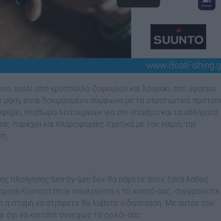
νιο, γυαλί από κρύσταλλο ζαφειριού και λουράκι από ύφασμα
ύο μήκη, είναι δοκιμασμένο σύμφωνα με τα στρατιωτικά πρότυπ
σφέρει πληθώρα λειτουργιών για την ύπαιθρο και τα αθλήματα
σας παρέχει και πληροφορίες σχετικά με τον καιρό, την
ση.
της πλοήγησης turn-by-turn δεν θα πάρετε ποτέ ξανά λάθος
αρμογή
K
omoot στον υπολογιστή ή το κινητό σας, συγχρονίστε
ει η στιγμή να στρίψετε θα λάβετε ειδοποίηση. Με αυτόν τον
ι όχι να κοιτάτε συνεχώς το ρολόι σας.