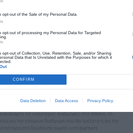
In
o opt-out of the Sale of my Personal Data.
In
to opt-out of processing my Personal Data for Targeted
ing.
In
o opt-out of Collection, Use, Retention, Sale, and/or Sharing
ersonal Data that Is Unrelated with the Purposes for which it
lected.
Out
CONFIRM
 να απολαμβάνετε ακόμα μεγαλύτερες εξορμήσεις με τη νέα
ι μέχρι και 7 ημέρες συνεχές GPS tracking.
Data Deletion
Data Access
Privacy Policy
 εξορμήσεις σας εκτός δρόμου στο
K
omoot, βρείτε την
νακαλύψτε τις καλύτερες διαδρομές στο Wikiloc. Οι
εία για την επόμενη διαδρομή που θα τρέξετε ή για την
σσότερα στη διεύθυνση suunto.com/partners.