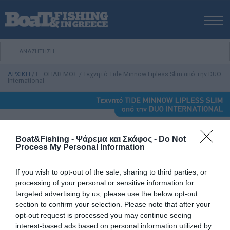
ΑΡΧΙΚΗ
ΝΕΑ
ΑΡΧΙΚΗ
/
ΕΞΟΠΛΙΣΜΟΣ
/
Τεχνητό Tide Minnow Lipless Slim από την DUO
ΕΚΔΟΣΕΙΣ
International
ΨΑΡΕΜΑ ΑΠΟ ΑΚΤΗ
ΨΑΡΕΜΑ ΑΠΟ ΣΚΑΦΟΣ
ΨΑΡΟΤΟΥΦΕΚΟ
Boat&Fishing - Ψάρεμα και Σκάφος -
Do Not
ΣΚΑΦΟΣ
Process My Personal Information
VIDEO
If you wish to opt-out of the sale, sharing to third parties, or
ΕΞΟΠΛΙΣΜΟΣ
processing of your personal or sensitive information for
ΘΕΣΣΑΛΟΝΙΚΗ BOAT & FISHING SHOW 2025
targeted advertising by us, please use the below opt-out
section to confirm your selection. Please note that after your
BOAT & FISHING SHOW 2025
opt-out request is processed you may continue seeing
interest-based ads based on personal information utilized by