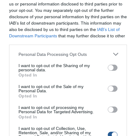
us or personal information disclosed to third parties prior to
Τεχνητό Tide Minnow Lipless Slim από την DUO
your opt-out. You may separately opt-out of the further
International
disclosure of your personal information by third parties on the
IAB’s list of downstream participants. This information may
«∆υνατό» του σηµείο η πολύ φυσική κίνηση, ακριβώς κάτω
also be disclosed by us to third parties on the
IAB’s List of
από την επιφάνεια του νερού. Τα σηµεία µε ρηχά νερά
Downstream Participants
that may further disclose it to other
είναι κατά καιρούς σηµεία µε ιδιαίτερη σηµασία, ειδικά
third parties.
όταν πρόκειται για το ψάρεµα του λαυρακιού. Και όταν
Personal Data Processing Opt Outs
ένα τεχνητό µε άκρως φυσική κίνηση είναι ικανό να
«ψαρέψει» σε τέτοια σηµεία, τότε το αποτέλεσµα είναι
I want to opt-out of the Sharing of my
personal data.
εγγυηµένο!
Opted In
I want to opt-out of the Sale of my
Personal Data.
Anglermania LTD
Opted In
26610 91204
I want to opt-out of processing my
anglermania.spiros@gmail.com
Personal Data for Targeted Advertising.
Opted In
I want to opt-out of Collection, Use,
Retention, Sale, and/or Sharing of my