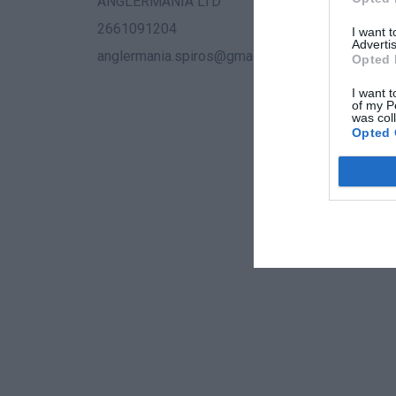
ANGLERMANIA LTD
2661091204
I want 
Advertis
anglermania.spiros@gmail.com
Opted 
I want t
of my P
was col
Opted 