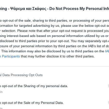
Greece & Cyprus Limited edition από τη
ing - Ψάρεμα και Σκάφος -
Do Not Process My Personal Inf
είξει όυι κάποια χρώµατα παραµένουν κλασικά και διαχρονικά,
to opt-out of the sale, sharing to third parties, or processing of your per
ένα βήµα µπροστά, όσος χρόνος και αν περάσει, προσφέροντά
formation for targeted advertising by us, please use the below opt-out s
 οποιοδήποτε αρπακτικό της θάλασσας.
r selection. Please note that after your opt-out request is processed y
eing interest-based ads based on personal information utilized by us or
οινού σε Ελλάδα και Κύπρο, ήταν υποχρέωσή µας να
disclosed to third parties prior to your opt-out. You may separately opt-
losure of your personal information by third parties on the IAB’s list of
λέον διαθέσιµοι οι «Τρεις βασιλιάδες της DUO» στο µοντέλο
. This information may also be disclosed by us to third parties on the
IA
Participants
that may further disclose it to other third parties.
l Data Processing Opt Outs
από τη DUO International µόνο για την Ελληνική και Κυπριακή
o opt-out of the Sharing of my personal data.
In
o opt-out of the Sale of my Personal Data.
In