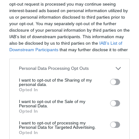
opt-out request is processed you may continue seeing
TΣΑΝΤΑΚΙ SPINNING AΠΟ ΤΗΝ CORMORAN
interest-based ads based on personal information utilized by
us or personal information disclosed to third parties prior to
Πολύ πρακτικό τσαντάκι για την τεχνική του
spinning
, του
your opt-out. You may separately opt-out of the further
eging
και του
shore jigging
. Έχει διαστάσεις 30Χ10Χ20
disclosure of your personal information by third parties on the
(ΜΧΠΧΥ) και µπορεί να φιλοξενήσει τουλάχιστον δύο
IAB’s list of downstream participants. This information may
µεγάλες θήκες για τεχνητά και αναλώσιµα-µικροεργαλεία.
also be disclosed by us to third parties on the
IAB’s List of
∆ιαθέτει επίσης ιµάντες στερέωσης για τη µέση και το
Downstream Participants
that may further disclose it to other
σβέρκο, θήκη κινητού, εξωτερική θήκη
mesh
για εύκολη
third parties.
πρόσβαση. Ποιοτικά φερµουάρ µε εργονοµικό πιάσιµο,
Personal Data Processing Opt Outs
δύο ανεξάρτητες θήκες που κλείνουν µε φερµουάρ.
Αξίζει να αναφέρουµε ότι η εµπρός θήκη ανοίγει τελείως
I want to opt-out of the Sharing of my
personal data.
και δηµιουργεί µία πλατφόρµα που κρατάει το πλαστικό
Opted In
κουτί µε τα τεχνητά σε οριζόντια θέση. Εύκολα
προσβάσιµο και πολύ λειτουργικό. Ένα απολύτως
I want to opt-out of the Sale of my
Personal Data.
χρήσιµο και απαραίτητο εργαλείο για κάθε
stalker
.
Opted In
I want to opt-out of processing my
Personal Data for Targeted Advertising.
ΕΝ ΠΛΩ ΚΑΛΑΪΤΖΗ
Opted In