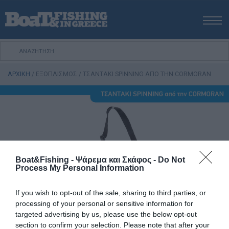
ΑΡΧΙΚΗ
ΝΕΑ
ΑΡΧΙΚΗ
/
ΕΞΟΠΛΙΣΜΟΣ
/
TΣΑΝΤΑΚΙ SPINNING AΠΟ ΤΗΝ CORMORAN
ΕΚΔΟΣΕΙΣ
ΨΑΡΕΜΑ ΑΠΟ ΑΚΤΗ
ΨΑΡΕΜΑ ΑΠΟ ΣΚΑΦΟΣ
ΨΑΡΟΤΟΥΦΕΚΟ
ΣΚΑΦΟΣ
VIDEO
Boat&Fishing - Ψάρεμα και Σκάφος -
Do Not
Process My Personal Information
ΕΞΟΠΛΙΣΜΟΣ
ΘΕΣΣΑΛΟΝΙΚΗ BOAT & FISHING SHOW 2025
If you wish to opt-out of the sale, sharing to third parties, or
processing of your personal or sensitive information for
BOAT & FISHING SHOW 2025
targeted advertising by us, please use the below opt-out
section to confirm your selection. Please note that after your