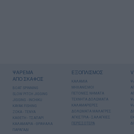
ΨΑΡΕΜΑ
ΕΞΟΠΛΙΣΜΟΣ
V
ΑΠΟ ΣΚΑΦΟΣ
ΚΑΛΑΜΙΑ
Ψ
ΜΗΧΑΝΙΣΜΟΙ
Α
BOAT SPINNING
ΠΕΤΟΝΙΕΣ ΝΗΜΑΤΑ
Α
SLOW PITCH JIGGING
ΤΕΧΝΗΤΑ ΔΟΛΩΜΑΤΑ
Ψ
JIGGING - INCHIKU
ΚΑΛΑΜΑΡΙΕΡΕΣ
Ψ
KAYAK FISHING
ΔΟΛΩΜΑΤΑ ΜΑΛΑΓΡΕΣ
Δ
ΖΟΚΑ - ΤΕΝΥΑ
ΑΓΚΙΣΤΡΙΑ - ΣΑΛΑΓΚΙΕΣ
Ε
ΚΑΘΕΤΗ - ΤΣΑΠΑΡΙ
ΠΕΡΙΣΣΟΤΕΡΑ
Δ
ΚΑΛΑΜΑΡΙΑ - ΘΡΑΨΑΛΑ
ΠΑΡΑΓΑΔΙ