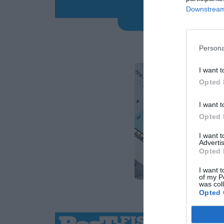
Downstream 
Persona
I want t
Opted 
I want t
Opted 
I want 
Advertis
Opted 
I want t
of my P
was col
Opted 