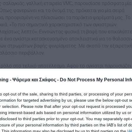
ς σαλαγκιάς, γαλλική εταιρεία VMC, παρουσίασε πρόσφατα µία
 Όπως φανερώνει και το όνοµά της, πρόκειται για µία σειρά
µα, προορισµένη να πλαισιώσει τα παράκτια ψαρέµατά µας. Το
ικά. «Το πιο σηµαντικό χαρακτηριστικό των αγκιστριών
ελαχίστως λεπτό». Εννοώντας φυσικά τη βαφή που επικαλύπτε
ε ένα αγκίστρι κατασκευασµένο αποκλειστικά για το θαλασσι
ών στρωµάτων βαφής φινιρίσµατος. Με σκοπό την εξαιρετικ
θαλάσσιο περιβάλλον.
 ρόλο στο τελικό αποτέλεσµα. Αφού το αγκίστρι παρουσιάζει
 µακροβιότητά του. Με τέτοιο µεγάλο πλεονέκτηµα, όπως το 
νευση του αγκιστριού αδύνατη, είναι σίγουρο λοιπόν ότι όλα τ
ing - Ψάρεμα και Σκάφος -
Do Not Process My Personal Inf
αυτό συνεισφέρει τα µέγιστα και η ειδική επεξεργασία της
ατα και προσφέρει ένα «σούπερ καλοακονισµένο αποτέλεσµα»
to opt-out of the sale, sharing to third parties, or processing of your per
formation for targeted advertising by us, please use the below opt-out s
ης για τεράστια αντοχή στη διάβρωση και η ανώτερη διεργασ
r selection. Please note that after your opt-out request is processed y
ροσφέρει µέγιστη διατρητική ικανότητα. Αυτά οδηγούν σε ένα
eing interest-based ads based on personal information utilized by us or
ασης και αποτελεσµατικότητας.
disclosed to third parties prior to your opt-out. You may separately opt-
losure of your personal information by third parties on the IAB’s list of
. This information may also be disclosed by us to third parties on the
IA