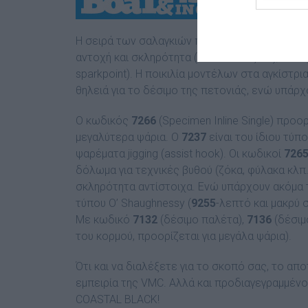
Η σειρά των σαλαγκιών περιλαµβάνει έξι µοντέ
αντοχή και σκληρότητα (από 1Χ έως 6Χ), είδος 
sparkpoint). Η ποικιλία µοντέλων στα αγκίστρι
θηλειά για το δέσιµο της πετονιάς, ενώ υπάρ
Ο κωδικός
7266
(Specimen Inline Single) προο
µεγαλύτερα ψάρια. Ο
7237
είναι του ίδιου τύπ
ψαρέµατα jigging (assist hook). Οι κωδικοί
7265
δόλωµα για τεχνικές βυθού (ζόκα, φύλακα κλπ.
σκληρότητα αντίστοιχα. Ενώ υπάρχουν ακόµα τ
τύπου O’ Shaughnessy (
9255
-λεπτό και µακρύ
Με κωδικό
7132
(δέσιµο παλέτα),
7136
(δέσιµ
του κορµού, προορίζεται για µεγάλα ψάρια).
Ότι και να διαλέξετε για το σκοπό σας, το απ
εµπειρία της VMC. Αλλά και προδιαγεγραµµέν
COASTAL BLACK!