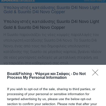
Yπολογιστές κατάδυσης Suunto D4i Novo Light
Gold & Suunto D4i Novo Copper
Yπολογιστές κατάδυσης Suunto D4i Novo Light
Gold & Suunto D4i Novo Copper
Η Suunto παρουσιάζει τις νέες κομψές παραλλαγές του
υπολογιστή κατάδυσης Suunto D4i Novo.
Το Suunto D4i
Novo, ένας από τους πιο δημοφιλείς υπολογιστές
κατάδυσης της Suunto σε μέγεθος καρπού, βγαίνει πλέον
σε νέες μοντέρνες εκδοχές με μεταλλική στεφάνη, για
να ταιριάξει στο καθημερινό σας στυλ.
Επιλέξτε μεταξύ
των δύο κομψών
Boat&Fishing - Ψάρεμα και Σκάφος -
Do Not
Process My Personal Information
συνδυασμών
Η ανοιχτόχρωμη επίχρυση στεφάνη από ανοξείδωτο
If you wish to opt-out of the sale, sharing to third parties, or
ατσάλι του Suunto D4i Novo, συνδυασμένη με λευκό
processing of your personal or sensitive information for
λουράκι από σιλικόνη, αποτελεί την ιδανική επιλογή όταν
targeted advertising by us, please use the below opt-out
section to confirm your selection. Please note that after your
θαυμάζετε τον πολύχρωμο υποθαλάσσιο κόσμο, καθώς