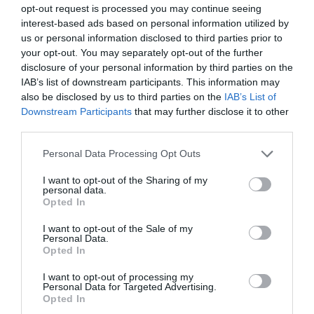
opt-out request is processed you may continue seeing
επίσης προσδίδει μια νότα κομψότητας στο καθημερινό
interest-based ads based on personal information utilized by
σας ντύσιμο.
Η σκουρόχρωμη, ζεστή επιχάλκινη στεφάνη,
us or personal information disclosed to third parties prior to
συνδυασμένη με μαύρο λουράκι από σιλικόνη, αποτελεί
your opt-out. You may separately opt-out of the further
μια σίγουρη επιλογή για να τονίσετε το στυλ σας, είτε
disclosure of your personal information by third parties on the
φοράτε την καταδυτική σας στολή, είτε βρίσκεστε στην
IAB’s list of downstream participants. This information may
πόλη.
«Θέλαμε να ανταποκριθούμε στις ανάγκες των
also be disclosed by us to third parties on the
IAB’s List of
Downstream Participants
that may further disclose it to other
καταναλωτών μας, και να τους προσφέρουμε μια
third parties.
κλασσική και μια ιδιαίτερη εκδοχή του ευρέως
αναγνωρίσιμου Suunto D4i Novo, για να ταιριάζει με το
Personal Data Processing Opt Outs
στυλ τους σε κάθε περίσταση», δήλωσε ο Tuomas Reivo,
μάνατζερ προϊόντων κατάδυσης στη Suunto.
I want to opt-out of the Sharing of my
personal data.
Opted In
Το διάσημο ρολόι που τα έχει όλα
I want to opt-out of the Sale of my
Το Suunto D4i Novo είναι ένας από τους πιο δημοφιλείς
Personal Data.
υπολογιστές κατάδυσης της Suunto. Ο άψογος
Opted In
συνδυασμός των χαρακτηριστικών κατάδυσης σε ένα
I want to opt-out of processing my
ρολόι σε μέγεθος καρπού, το καθιστά ένα τέλειο ρολόι.
Personal Data for Targeted Advertising.
Opted In
Με τέσσερις λειτουργίες κατάδυσης και την επιλογή για