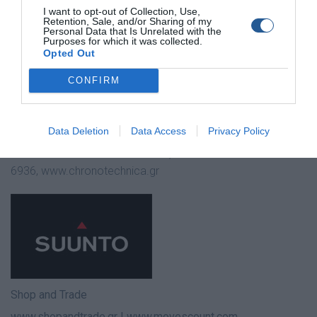
ασύρματη ανάγνωση της πίεσης της φιάλης οξυγόνου, το
I want to opt-out of Collection, Use,
Suunto D4i Novo αποτελεί την τέλεια επιλογή για δύτες
Retention, Sale, and/or Sharing of my
Personal Data that Is Unrelated with the
που ψάχνουν για έναν ελαφρύ αξιόπιστο και μοντέρνο
Purposes for which it was collected.
Opted Out
υπολογιστή κατάδυσης σε μέγεθος καρπού για
ψυχαγωγικές καταδύσεις.
Τους υπολογιστές κατάδυσης
CONFIRM
Suunto διανέμει στην Ελλάδα η εταιρεία Shop &
Trade.
Επίσημο Suunto Service στην Ελλάδα
Chronotechnica: Λέκκα 10 Αθήνα, τηλ. 210 3236936
Data Deletion
Data Access
Privacy Policy
Suunto Service: Chronotechnica, +30 210 323
6936,
www.chronotechnica.gr
Shop and Trade
www.shopandtrade.gr | www.movescount.com