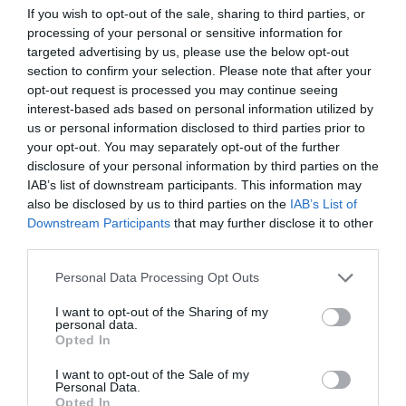
If you wish to opt-out of the sale, sharing to third parties, or
μεγαλύτερα κήτη που είχαν εντοπιστεί ποτέ στη
processing of your personal or sensitive information for
Μεσόγειο. Δύτες έφτασαν αμέσως στο σημείο όπου
targeted advertising by us, please use the below opt-out
βρισκόταν το νεκρό θηλαστικό, αφού οδηγήθηκαν εκεί
section to confirm your selection. Please note that after your
από το μικρό του που έδειχνε σαφώς ότι κάτι συμβαίνει.
opt-out request is processed you may continue seeing
Η ανάσυρση του πτώματος, που ζύγισε 70 τόνους,
interest-based ads based on personal information utilized by
απαίτησε μία πολύπλοκη επιχείρηση διάρκειας σχεδόν
us or personal information disclosed to third parties prior to
your opt-out. You may separately opt-out of the further
τριών ημερών, η οποία τελικά ολοκληρώθηκε την
disclosure of your personal information by third parties on the
Τετάρτη.
IAB’s list of downstream participants. This information may
also be disclosed by us to third parties on the
IAB’s List of
Όταν οι δύτες εντόπισαν το νεκρό ζώο, το κουφάρι του
Downstream Participants
that may further disclose it to other
επέπλεε στην επιφάνεια και οι αξιωματούχοι έδωσαν το
third parties.
πράσινο φως για να ξεκινήσει επιχείρηση μεταφοράς του
στην ξηρά. Στην προσπάθεια βοήθησαν και δύο
Personal Data Processing Opt Outs
περιπολικά σκάφη της ακτοφυλακής και έβγαλαν το
I want to opt-out of the Sharing of my
νεκρό ζώο στην ακτή το βράδυ της Τρίτης. Στη συνέχεια
personal data.
Opted In
ρυμουλκήθηκε από το Σορέντο μέχρι το λιμάνι της
Νάπολης όπου τελικά έφτασε την επομένη.
I want to opt-out of the Sale of my
Personal Data.
Opted In
Μέχρι στιγμής, παραμένουν άγνωστα τα αίτια του