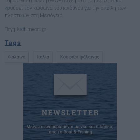
Ταμείο για τη Φύση (WWF) είχε μετά το περιστατικό
κρούσει τον κώδωνα του κινδύνου για την απειλή των
πλαστικών στη Μεσόγειο.
Πηγή:
kathimerini.gr
Tags
Φάλαινα
Ιταλία
Κουφάρι φάλαινας