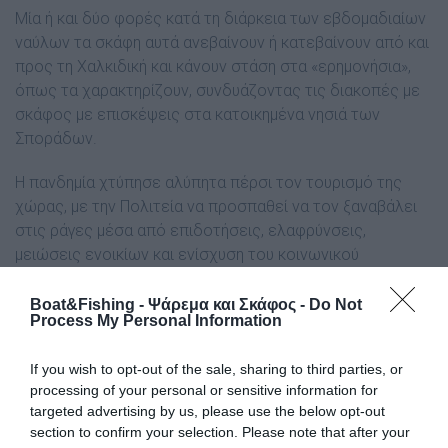
Μία ή και δύο φορές κατά τη διάρκεια των εβδομαδιαίων
ναύλων τα σκάφη αυτά ανεβαίνουν ή κατεβαίνουν από και
προς τη Χαλκιδική και κάνουν στάση στα «ερημονήσια»,
όπως τα χαρακτηρίζουν, συνδυάζοντας τις διακοπές με
σκάφος με επισκέψεις στα κατοικημένα νησιά των
Σποράδων.
Η πανδημία χτύπησε αλύπητα πέρσι τον τουρισμό της
χώρας, με την Πολιτεία να προσπαθεί να τον ξαναβάλει
στις ράγες μέσα από επιδοτήσεις, ελαφρύνσεις,
μειώσεις ενοικίων και ενίσχυση του κοινωνικού
τουρισμού.
Boat&Fishing - Ψάρεμα και Σκάφος -
Do Not
Process My Personal Information
Την ίδια ώρα, οι επαγγελματίες του θαλάσσιου τουρισμού
ρίχνουν τις τιμές των υπηρεσιών που προσφέρουν για τη
μεταφορά επιβατών στις Βόρειες Σποράδες, αν και
If you wish to opt-out of the sale, sharing to third parties, or
processing of your personal or sensitive information for
γνωρίζουν ότι και τη φετινή σεζόν θα υπολειτουργήσουν.
targeted advertising by us, please use the below opt-out
section to confirm your selection. Please note that after your
«Ξύπνησε μετά από 20 χρόνια που δεν είχε καμία