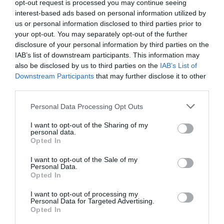
opt-out request is processed you may continue seeing
παρουσία ο Φορέας Διαχείρισης του Θαλάσσιου Πάρκου
interest-based ads based on personal information utilized by
Βορείων Σποράδων και μας λέει ότι θα πρέπει να
us or personal information disclosed to third parties prior to
πληρώσουμε χαράτσι για να περάσουμε. Ένα εξωφρενικό
your opt-out. You may separately opt-out of the further
και ληστρικό ποσό, όχι μόνο για να ρίξεις άγκυρα, αλλά
disclosure of your personal information by third parties on the
ακόμη και για να περάσεις. Βάζουν δηλαδή διόδια στη
IAB’s list of downstream participants. This information may
also be disclosed by us to third parties on the
IAB’s List of
θάλασσα. Πού ζούμε;» αναφέρουν χαρακτηριστικά στην
Downstream Participants
that may further disclose it to other
Parallaxi τα μέλη του ΣΙΕΠΑ.
third parties.
Για να μιλήσουμε με αριθμούς το εβδομαδιαίο κόστος
Personal Data Processing Opt Outs
διαμορφώνεται ως εξής:
I want to opt-out of the Sharing of my
personal data.
67 € ανά σκάφος και 11 € ανά άτομο, δηλαδή: 67 + 11*10
Opted In
άτομα = 177 € για μια απλή διανυκτέρευση ή 354 € για δύο
ή και για απλή διέλευση 140 € διόδια.
I want to opt-out of the Sale of my
Personal Data.
Opted In
Μάλιστα, το ποσό αυτό γίνεται δεκαπλάσιο εάν δεν το
πληρώσει κάποιος, καθώς πηγαίνει στην εφορία.
I want to opt-out of processing my
Personal Data for Targeted Advertising.
Opted In