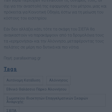
των γύρω περιοχών να ενώσουν τις δυνάμεις τους, αν
όχι για την αναστολή της εφαρμογής του μέτρου, μιας και
πρόκειται για Κοινοτική Οδηγία, έστω για τη μείωση του
κόστους του εισιτηρίου.
Εάν δεν αλλάξει κάτι, τότε τα σκάφη του ΣΙΕΠΑ θα
αναγκαστούν να παρακάμψουν από τα δρομολόγια τους
τα «ερημονήσια» και την Αλόννησο, μεταφέροντας τους
πελάτες σε μέρη πιο δυτικά και πιο νότια.
Πηγή:
parallaximag.gr
Tags
Αυτόνομη Κατάδυση
Αλόννησος
Εθνικό Θαλάσσιο Πάρκο Αλοννήσου
Σωματείου Ιδιοκτητών Επαγγελματικών Σκαφών
Αναψυχής
ΣΙΕΠΑ