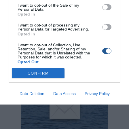
Το ανωτέρω όχημα ανελκύθηκε με ασφάλεια από
I want to opt-out of the Sale of my
γερανοφόρο όχημα με την συνδρομή του ανωτέρω δύτη,
Personal Data.
Opted In
ενώ από το περιστατικό δεν αναφέρθηκε τραυματισμός
ούτε παρατηρήθηκε θαλάσσια ρύπανση και υλικές ζημιές.
I want to opt-out of processing my
Personal Data for Targeted Advertising.
Opted In
Προανάκριση διενεργείται από το Λιμεναρχείο Γυθείου.
I want to opt-out of Collection, Use,
Πηγή: www.epoli.gr
Retention, Sale, and/or Sharing of my
Personal Data that Is Unrelated with the
Purposes for which it was collected.
Tags
Opted Out
Λιμεναρχείο Γυθείου
Λιμενική Αρχή Γυθείου
CONFIRM
Αυτοκίνητο στη θάλασσα
Data Deletion
Data Access
Privacy Policy