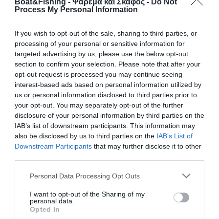
Boat&Fishing - Ψάρεμα και Σκάφος -
Do Not
Process My Personal Information
If you wish to opt-out of the sale, sharing to third parties, or
9 Αυγούστου, 2021
processing of your personal or sensitive information for
Γύθειο: Πτώση ΙΧ στη θάλασσα - Σώα η οδηγός
targeted advertising by us, please use the below opt-out
section to confirm your selection. Please note that after your
Ενημερώθηκε, πρωινές ώρες σήμερα, η
opt-out request is processed you may continue seeing
interest-based ads based on personal information utilized by
Λιμενική Αρχή Γυθείου για πτώση ΙΧΕ
us or personal information disclosed to third parties prior to
οχήματος στην θάλασσα, με έναν
your opt-out. You may separately opt-out of the further
επιβαίνοντα, εντός χερσαίας ζώνης λιμένα
disclosure of your personal information by third parties on the
Γυθείου.
IAB’s list of downstream participants. This information may
also be disclosed by us to third parties on the
IAB’s List of
Άμεσα στο σημείο μετέβησαν στελέχη της οικείας
Downstream Participants
that may further disclose it to other
Λιμενικής Αρχής, όπου με την συνδρομή δύτη
third parties.
διαπίστωσαν την ύπαρξη ΙΧΕ οχήματος στον πυθμένα της
θάλασσας χωρίς κανέναν επιβαίνοντα επί αυτού, ενώ η
Personal Data Processing Opt Outs
ημεδαπή οδηγός του οχήματος είχε εξέλθει με ίδιες
I want to opt-out of the Sharing of my
δυνάμεις.
personal data.
Opted In