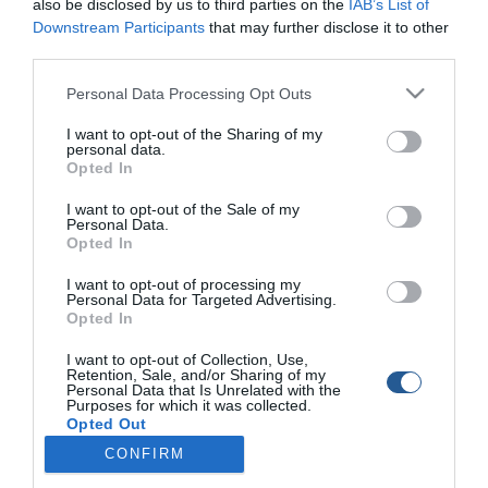
also be disclosed by us to third parties on the
IAB’s List of
διαθέτοντας διαγνωστικά για όλους τους εξωλέµβιους
Downstream Participants
that may further disclose it to other
κινητήρες. Επιπλέον παρέχονται υπηρεσίες επισκευής
third parties.
σε σκάφη αλλά και πωλήσεις σκαφών και κινητήρων.
Personal Data Processing Opt Outs
Τηλ. 26950 25798.
I want to opt-out of the Sharing of my
Tags
personal data.
Opted In
Expert Marine
I want to opt-out of the Sale of my
Personal Data.
Opted In
I want to opt-out of processing my
Personal Data for Targeted Advertising.
Opted In
I want to opt-out of Collection, Use,
Retention, Sale, and/or Sharing of my
Personal Data that Is Unrelated with the
Purposes for which it was collected.
Opted Out
CONFIRM