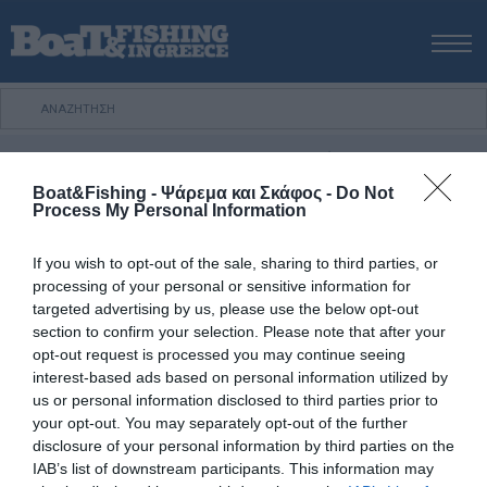
ΑΡΧΙΚΗ
ΝΕΑ
ΑΡΧΙΚΗ
/
ΝΕΑ & ΕΙΔΗΣΕΙΣ
/
H Expert Marine στη Ζάκυνθο
ΕΚΔΟΣΕΙΣ
Boat&Fishing - Ψάρεμα και Σκάφος -
Do Not
ΨΑΡΕΜΑ ΑΠΟ ΑΚΤΗ
ΕΝΗΜΕΡΩΣΗ
ΨΑΡΟΤΟΥΦΕΚΟ
ΑΥΤΟΝΟΜΗ ΚΑΤΑΔΥΣΗ
ΙΣΤ
Process My Personal Information
ΨΑΡΕΜΑ ΑΠΟ ΣΚΑΦΟΣ
27 Ιουλίου, 2015
If you wish to opt-out of the sale, sharing to third parties, or
ΨΑΡΟΤΟΥΦΕΚΟ
processing of your personal or sensitive information for
H Expert Marine στη Ζάκυνθο
ΣΚΑΦΟΣ
targeted advertising by us, please use the below opt-out
section to confirm your selection. Please note that after your
H Expert Marine στη Ζάκυνθο
VIDEO
opt-out request is processed you may continue seeing
ΕΞΟΠΛΙΣΜΟΣ
Η Expert Marine του Κώστα Τσικνή µεταφέρθηκε
interest-based ads based on personal information utilized by
πρόσφατα στην Ζάκυνθο, στην περιοχή Καλαµάκι,
us or personal information disclosed to third parties prior to
ΘΕΣΣΑΛΟΝΙΚΗ BOAT & FISHING SHOW 2025
your opt-out. You may separately opt-out of the further
διεύθυνση Αγ. Γεράσιµου 17 σε ένα σύγχρονο χώρο όπου
BOAT & FISHING SHOW 2025
disclosure of your personal information by third parties on the
και προσφέρει εξουσιοδοτηµένο service σε Suzuki,
IAB’s list of downstream participants. This information may
Tohatsu ενώ εξειδικεύεται σε Evinrude – Johnson