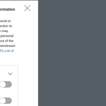
ormation
sonal or
ection to
ou may
 personal
out of the
 downstream
B’s List of