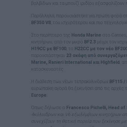
βαλβίδων και τα μπουζί ιριδίου εξασφαλίζου
Παράλληλα, παρουσιάστηκε για πρώτη φορά στ
BF350
V8
, του ισχυρότερου και πιο τεχνολογι
Στο περίπτερο της
Honda
Marine
στο Cannes,
κινητήρων, από τον μικρό
BF2.3
μέχρι τον ισχ
H19
CC με
BF100
, το
H22
CC με τον νέο
BF20
παρουσιάστηκαν
23 σκάφη από συνεργαζόμε
Marine,
Ranieri
International και
Highfield
, α
κατασκευαστές.
Η διάθεση των νέων τετρακύλινδρων
BF115 /
ευρωπαϊκή αγορά θα ξεκινήσει από τις αρχές 
Europe
.
Όπως δήλωσε ο
Francesco Pichelli, Head o
4κύλινδρων και V6 εξωλέμβιων κινητήρων απο
συνεχίζουν τη θετική πορεία που ξεκίνησε με