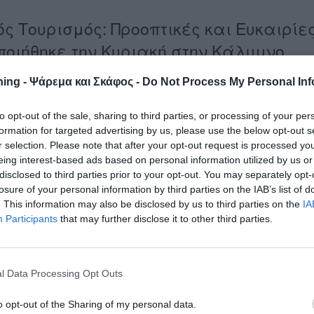
ς Τουρισμός: Προοπτικές και Ευκαιρίε
ιήθηκε την Κυριακή στην Κάλυμνο.
ing - Ψάρεμα και Σκάφος -
Do Not Process My Personal Inf
παγγελματιών για το
θεσμικό πλαίσιο
, τις
δυνατότητες
εργαλεία
για την ανάπτυξη του αλιευτικού τουρισμού στο νησί
to opt-out of the sale, sharing to third parties, or processing of your per
formation for targeted advertising by us, please use the below opt-out s
r selection. Please note that after your opt-out request is processed y
ίαση επιτυχημένης επιχείρησης
αλιευτικού τουρισμού από
eing interest-based ads based on personal information utilized by us or
 τα οφέλη και τις προκλήσεις του κλάδου.
disclosed to third parties prior to your opt-out. You may separately opt-
losure of your personal information by third parties on the IAB’s list of
 αλιεία αποτελεί παράδοση και ιστορία.
. This information may also be disclosed by us to third parties on the
IA
Participants
that may further disclose it to other third parties.
εκανήσου
, την
Περιφέρεια Νοτίου Αιγαίου
, το
Επιμελητήριο
λιέων «Παναγιά Υπαπαντή»
.
l Data Processing Opt Outs
η με τη συμμετοχή αλιέων, εισηγητών, εκπροσώπων του
στικά ζητήματα.
o opt-out of the Sharing of my personal data.