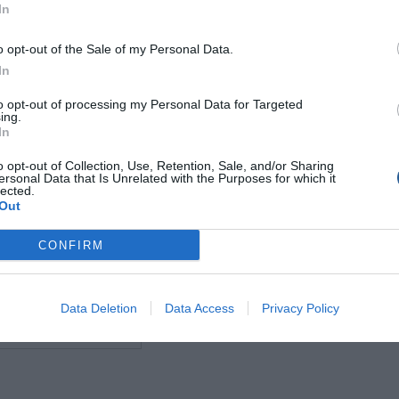
In
ρολογία και σημεία που απασχολούν τους επαγγελματίες του
o opt-out of the Sale of my Personal Data.
ισμός αποτελεί
σημαντική ευκαιρία
για συμπληρωματικό
In
σης και νέες αναπτυξιακές προοπτικές για τα νησιά.
to opt-out of processing my Personal Data for Targeted
ing.
, διαθέσιμη τεχνογνωσία και ενεργά ευρωπαϊκά προγράμματα, η
In
.
o opt-out of Collection, Use, Retention, Sale, and/or Sharing
ersonal Data that Is Unrelated with the Purposes for which it
lected.
Out
ews
και μάθετε πρώτοι όλες τις θαλασσινές
ειδήσεις
για το
CONFIRM
Ελλάδα και τον κόσμ
ο.
Data Deletion
Data Access
Privacy Policy
έρεια Νοτίου Αιγαίου