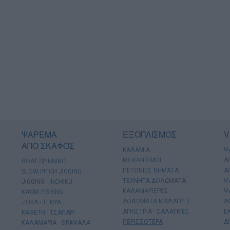
ΨΑΡΕΜΑ
ΕΞΟΠΛΙΣΜΟΣ
V
ΑΠΟ ΣΚΑΦΟΣ
ΚΑΛΑΜΙΑ
Ψ
ΜΗΧΑΝΙΣΜΟΙ
Α
BOAT SPINNING
ΠΕΤΟΝΙΕΣ ΝΗΜΑΤΑ
Α
SLOW PITCH JIGGING
ΤΕΧΝΗΤΑ ΔΟΛΩΜΑΤΑ
Ψ
JIGGING - INCHIKU
ΚΑΛΑΜΑΡΙΕΡΕΣ
Ψ
KAYAK FISHING
ΔΟΛΩΜΑΤΑ ΜΑΛΑΓΡΕΣ
Δ
ΖΟΚΑ - ΤΕΝΥΑ
ΑΓΚΙΣΤΡΙΑ - ΣΑΛΑΓΚΙΕΣ
Ε
ΚΑΘΕΤΗ - ΤΣΑΠΑΡΙ
ΠΕΡΙΣΣΟΤΕΡΑ
Δ
ΚΑΛΑΜΑΡΙΑ - ΘΡΑΨΑΛΑ