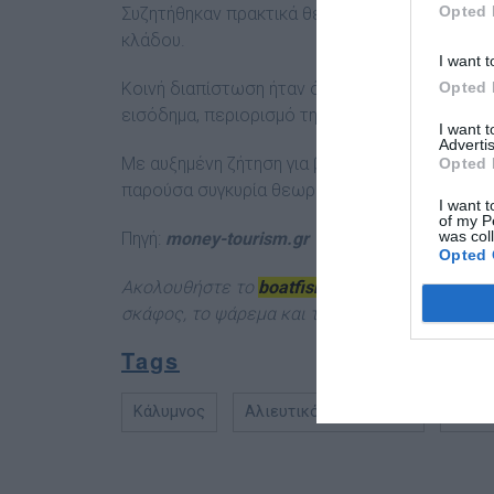
Opted 
Συζητήθηκαν πρακτικά θέματα λειτουργίας, φο
κλάδου.
I want t
Κοινή διαπίστωση ήταν ότι ο αλιευτικός τουρ
Opted 
εισόδημα, περιορισμό της περιβαλλοντικής πίε
I want 
Advertis
Με αυξημένη ζήτηση για βιωματικές εμπειρίες
Opted 
παρούσα συγκυρία θεωρείται ιδιαίτερα ευνοϊκή
I want t
of my P
was col
Πηγή:
money-tourism.gr
Opted 
Ακολουθήστε το
boatfishing.gr στο Google N
σκάφος, το ψάρεμα και την κατάδυση από την 
Tags
Κάλυμνος
Αλιευτικός Τουρισμός
Περιφ