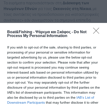
Τα ευρήματα παρουσιάστηκαν στη
Διάσκεψη των
Ηνωμένων Εθνών
για τους
Ωκεανούς στη Νίκαια
, με
τους συντάκτες να προειδοποιούν για «καταστροφικές
συνέπειες» εάν συνεχιστούν τα σημερινά επίπεδα
αλιείας.
Boat&Fishing - Ψάρεμα και Σκάφος -
Do Not
Process My Personal Information
Η μελέτη αποκαλύπτει ότι το
ποσοστό των
υπεραλιευμένων αποθεμάτων αυξάνεται κατά 1%
If you wish to opt-out of the sale, sharing to third parties, or
ετησίως
τα τελευταία χρόνια, εντείνοντας την ανησυχία
processing of your personal or sensitive information for
για το μέλλον της θαλάσσιας ζωής και την επιβίωση
targeted advertising by us, please use the below opt-out
εκατομμυρίων ανθρώπων που εξαρτώνται από την
section to confirm your selection. Please note that after your
αλιεία.
opt-out request is processed you may continue seeing
interest-based ads based on personal information utilized by
Οι ειδικοί υπογραμμίζουν την ανάγκη άμεσης εφαρμογής
us or personal information disclosed to third parties prior to
αυστηρότερων πολιτικών διαχείρισης, προκειμένου να
your opt-out. You may separately opt-out of the further
ανακοπεί η ανησυχητική αυτή τάση.
disclosure of your personal information by third parties on the
IAB’s list of downstream participants. This information may
Η 500σέλιδη έκθεση χαρακτηρίζεται ως η πιο
also be disclosed by us to third parties on the
IAB’s List of
Downstream Participants
that may further disclose it to other
ολοκληρωμένη αξιολόγηση της κατάστασης των