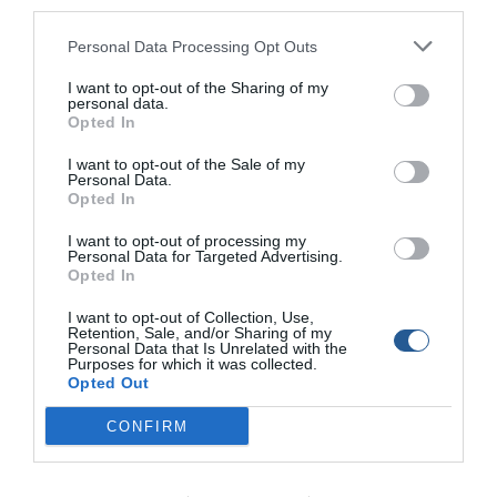
third parties.
παγκόσμιων ιχθυαποθεμάτων μέχρι σήμερα.
Personal Data Processing Opt Outs
Σε αυτήν επισημαίνεται ότι η μη βιώσιμη ανθρώπινη
παρέμβαση έχει οδηγήσει πολλά είδη –μεταξύ των
I want to opt-out of the Sharing of my
personal data.
οποίων καρχαρίες και σαλάχια–
στα πρόθυρα
Opted In
εξαφάνισης
.
I want to opt-out of the Sale of my
Personal Data.
Παράλληλα, η
άνοδος της στάθμης της θάλασσας
Opted In
επιτείνει τις πιέσεις στα θαλάσσια οικοσυστήματα.
I want to opt-out of processing my
Personal Data for Targeted Advertising.
Η εξάντληση των ιχθυαποθεμάτων επηρεάζει άμεσα τη
Opted In
διατροφή και το εισόδημα περίπου
600 εκατομμυρίων
ανθρώπων παγκοσμίως
, κυρίως σε παράκτιες
I want to opt-out of Collection, Use,
Retention, Sale, and/or Sharing of my
κοινότητες που εξαρτώνται από την αλιεία και την
Personal Data that Is Unrelated with the
Purposes for which it was collected.
υδατοκαλλιέργεια.
Opted Out
Ωστόσο, υπάρχουν και θετικά παραδείγματα: περιοχές
CONFIRM
όπως ο βορειοανατολικός και ο νοτιοδυτικός
Ειρηνικός
διαθέτουν ισχυρά συστήματα διαχείρισης και εμφανίζουν