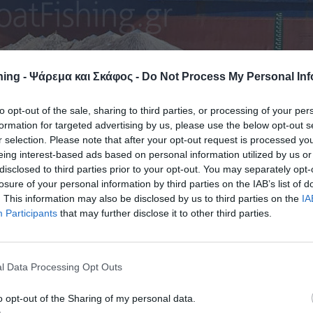
ing - Ψάρεμα και Σκάφος -
Do Not Process My Personal Inf
to opt-out of the sale, sharing to third parties, or processing of your per
formation for targeted advertising by us, please use the below opt-out s
r selection. Please note that after your opt-out request is processed y
eing interest-based ads based on personal information utilized by us or
disclosed to third parties prior to your opt-out. You may separately opt-
losure of your personal information by third parties on the IAB’s list of
. This information may also be disclosed by us to third parties on the
IA
Participants
that may further disclose it to other third parties.
στην θαλάσσια περιοχή της παραλίας «Κανατάδικα» στην βόρει
l Data Processing Opt Outs
λά στην υγεία τους. Το “Arslanbey” είχε φύγει από το λιμάνι
υ, με προορισμό την Κωνσταντινούπολη. Η πορεία του μόλις
o opt-out of the Sharing of my personal data.
αλία της Ιστιαίας, και η ταχύτητα σταθερή μέχρι που βγήκε σ