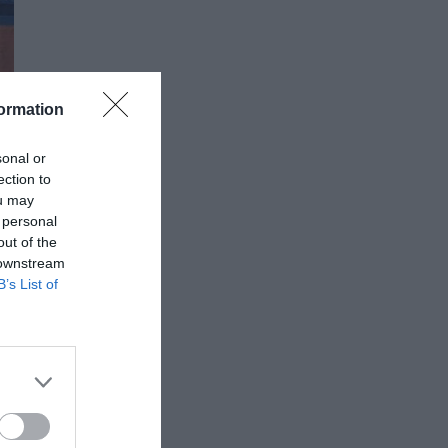
ormation
sonal or
ection to
ou may
 personal
out of the
 downstream
B’s List of
α
τη