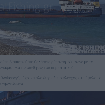
 ούτε διαπιστώθηκε θαλάσσια ρύπανση, σύμφωνα με το
νάκριση για τις συνθήκες του περιστατικού.
“Arslanbey”, μέχρι να ολοκληρωθεί ο έλεγχος στα ύφαλα του
ον νηογνώμονα.