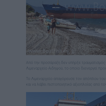
Από την προσάραξη δεν υπήρξε τραυματισμός
Λιμεναρχείο Αιδηψού, το οποίο διενεργεί προα
Το Λιμεναρχείο απαγόρευσε τον απόπλου του 
και να λάβει πιστοποιητικό αξιοπλοΐας από τ