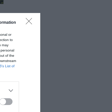
ormation
sonal or
ection to
ou may
 personal
out of the
 downstream
B’s List of
να