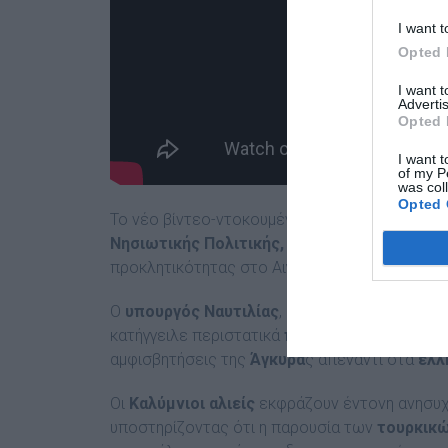
I want t
Opted 
I want 
Advertis
Opted 
I want t
of my P
was col
Opted 
Το νέο βίντεο-ντοκουμέντο έρχεται στο φως 
Νησιωτικής Πολιτικής, Βασίλη Κικίλια
προς 
προκλητικότητας στο Αιγαίο.
Ο
υπουργός Ναυτιλίας
, κατά την επικοινωνία
κατήγγειλε περιστατικά
παράνομης αλιείας
α
αμφισβητήσεις της
Άγκυρα
ς απέναντι στα
ελλη
Οι
Καλύμνιοι αλιείς
εκφράζουν έντονη ανησυχί
υποστηρίζοντας ότι η παρουσία των
τουρκικ