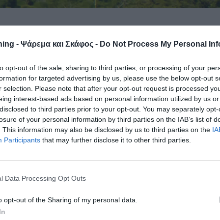
ύ από την τουρκική ακτοφυλακή στην
ing - Ψάρεμα και Σκάφος -
Do Not Process My Personal Inf
λουν Καλύμνιοι ψαράδες, κάνοντας
μένο κλίμα στο Αιγαίο.
to opt-out of the sale, sharing to third parties, or processing of your per
formation for targeted advertising by us, please use the below opt-out s
ταιωροί
παραμένουν σχεδόν μόνιμα στην περιοχή μετά την
r selection. Please note that after your opt-out request is processed y
eing interest-based ads based on personal information utilized by us or
ας συχνά σε
προκλητικές ενέργειες
απέναντι σε
ελληνικά
disclosed to third parties prior to your opt-out. You may separately opt-
losure of your personal information by third parties on the IAB’s list of
. This information may also be disclosed by us to third parties on the
IA
ο περιστατικό σκάφος της
τουρκικής ακτοφυλακής
φέρεται 
Participants
that may further disclose it to other third parties.
ηνικό καΐκι
, σε μια κίνηση που –όπως λένε– στόχο είχε τον
ται στην περιοχή.
l Data Processing Opt Outs
o opt-out of the Sharing of my personal data.
In