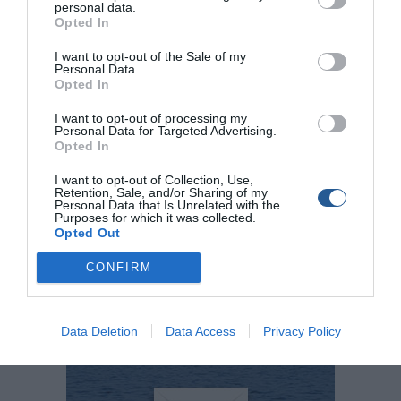
personal data.
προβλεπόμενων διοικητικών κυρώσεων, ενώ η
Opted In
πλεονάζουσα ποσότητα αλιευμάτων κατασχέθηκε και
στη συνέχεια επαναποντίστηκε στη θάλασσα.
I want to opt-out of the Sale of my
Personal Data.
Opted In
–
I want to opt-out of processing my
Ακολουθήστε το
boatfishing.gr στο Google News
και
Personal Data for Targeted Advertising.
Opted In
μάθετε πρώτοι όλες τις θαλασσινές
ειδήσεις
για το
σκάφος, το ψάρεμα και την κατάδυση από την Ελλάδα και
I want to opt-out of Collection, Use,
Retention, Sale, and/or Sharing of my
τον κόσμο
Personal Data that Is Unrelated with the
Purposes for which it was collected.
Opted Out
Tags
CONFIRM
Καβάλα
Κεντρικό Λιμεναρχείο Καβάλας
Data Deletion
Data Access
Privacy Policy
Πρόστιμα
Λιμενική Αρχή Ελευθερών