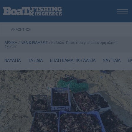
ΑΡΧΙΚΗ
ΝΕΑ
ΑΡΧΙΚΗ
/
ΝΕΑ & ΕΙΔΗΣΕΙΣ
/
Καβάλα: Πρόστιμα για παράνομη αλιεία
ΕΚΔΟΣΕΙΣ
αχινών
ΨΑΡΕΜΑ ΑΠΟ ΑΚΤΗ
ΝΑΥΑΓΙΑ
ΤΑΞΙΔΙΑ
ΕΠΑΓΓΕΛΜΑΤΙΚΗ ΑΛΙΕΙΑ
ΝΑΥΤΙΛΙΑ
Ε
ΨΑΡΕΜΑ ΑΠΟ ΣΚΑΦΟΣ
ΨΑΡΟΤΟΥΦΕΚΟ
ΣΚΑΦΟΣ
VIDEO
ΕΞΟΠΛΙΣΜΟΣ
ΘΕΣΣΑΛΟΝΙΚΗ BOAT & FISHING SHOW 2025
BOAT & FISHING SHOW 2025